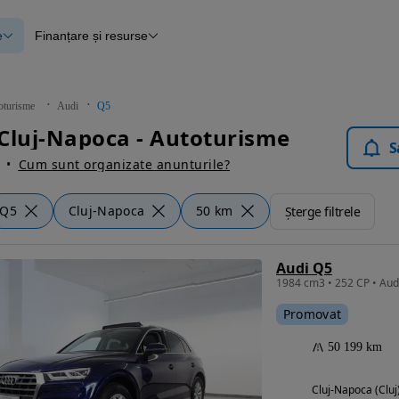
e
Finanțare și resurse
e
Finanțare
e
Instrument de evaluare a mașinii
Raport al istoricului vehiculului
ce
Blog Autovit.ro
oturisme
Audi
Q5
anțare
Cluj-Napoca - Autoturisme
lii verificate
S
Cum sunt organizate anunturile?
Q5
Cluj-Napoca
50 km
Șterge filtrele
Audi Q5
1984 cm3 • 252 CP • Aud
Promovat
50 199 km
Cluj-Napoca (Cluj