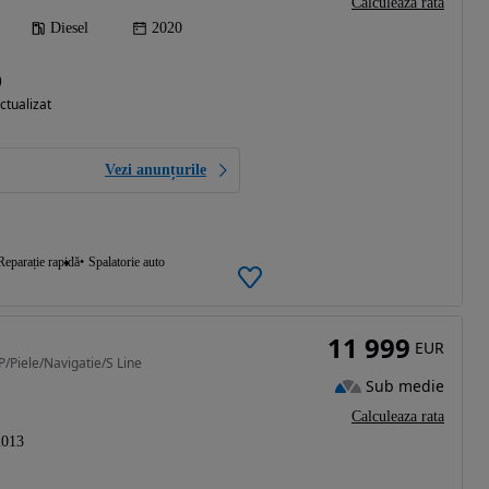
Calculeaza rata
Diesel
2020
)
ctualizat
Vezi anunțurile
Reparație rapidă
Spalatorie auto
11 999
EUR
/Piele/Navigatie/S Line
Sub medie
Calculeaza rata
2013