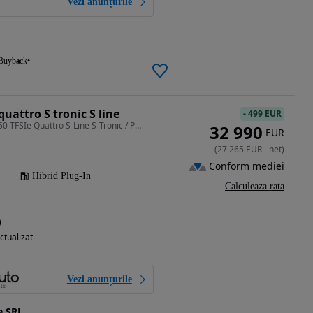
Vezi anunțurile
Buyback
quattro S tronic S line
-
499 EUR
1984 cm3 • 299 CP • Q5 50 TFSIe Quattro S-Line S-Tronic / Pano / Camera / Live Cockpit
32 990
EUR
(
27 265
EUR
-
net
)
Conform mediei
Hibrid Plug-In
Calculeaza rata
)
ctualizat
Vezi anunțurile
e SRL