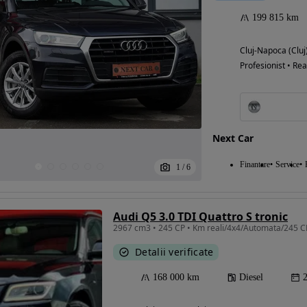
199 815 km
Cluj-Napoca (Cluj
Profesionist • Rea
Next Car
Finantare
Service
1
/
6
Audi Q5 3.0 TDI Quattro S tronic
2967 cm3 • 245 CP • Km reali/4x4/Automata/245 CP
Detalii verificate
168 000 km
Diesel