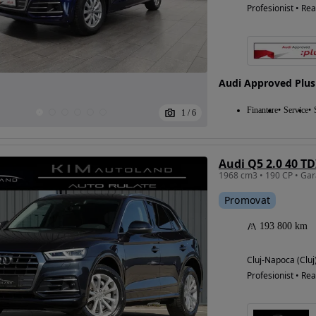
Profesionist • Rea
Audi Approved Pl
Finantare
Service
1
/
6
Audi Q5 2.0 40 TD
Promovat
193 800 km
Cluj-Napoca (Cluj
Profesionist • Rea