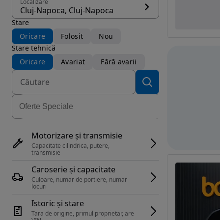
Localizare
Cluj-Napoca, Cluj-Napoca
Stare
Oricare
Folosit
Nou
Stare tehnică
Oricare
Avariat
Fără avarii
Motorizare și transmisie
Capacitate cilindrica, putere, 
transmisie
Caroserie și capacitate
Culoare, numar de portiere, numar 
locuri
Istoric și stare
Tara de origine, primul proprietar, are 