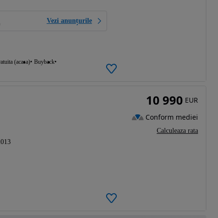
Vezi anunțurile
atuita (acasa)
Buyback
10 990
EUR
Conform mediei
Calculeaza rata
2013