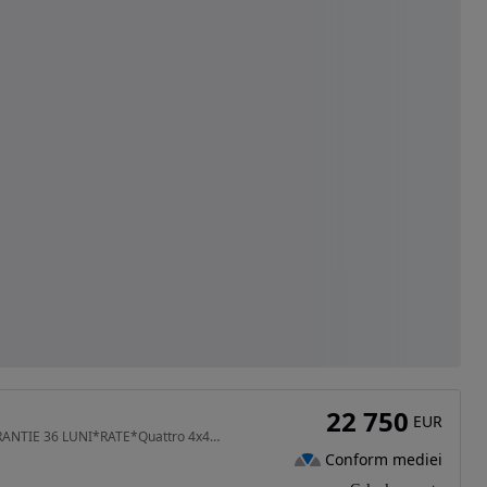
22 750
EUR
1968 cm3 • 190 CP • GARANTIE 36 LUNI*RATE*Quattro 4x4*190Cp*Automata*Led*Piele coniac*Navi
Conform mediei