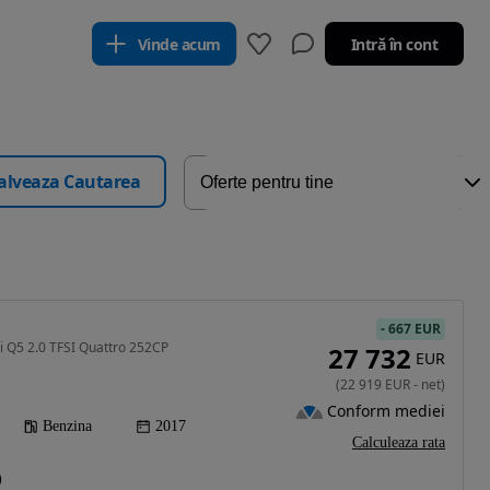
Vinde acum
Intră în cont
alveaza Cautarea
-
667 EUR
i Q5 2.0 TFSI Quattro 252CP
27 732
EUR
(
22 919
EUR
-
net
)
Conform mediei
Benzina
2017
Calculeaza rata
)