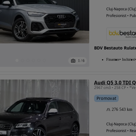
Cluj-Napoca (Cluj
Profesionist • Pub
BDV Bestauto Rulat
Finantare
Inchirieri
1
/
6
Audi Q5 3.0 TDI Q
Promovat
276 543 km
Cluj-Napoca (Cluj
Profesionist • Rea