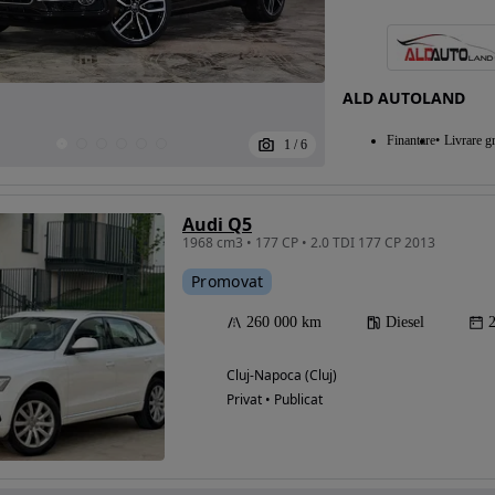
ALD AUTOLAND
Finantare
Livrare gr
1
/
6
Audi Q5
1968 cm3 • 177 CP • 2.0 TDI 177 CP 2013
Promovat
260 000 km
Diesel
Cluj-Napoca (Cluj)
Privat • Publicat