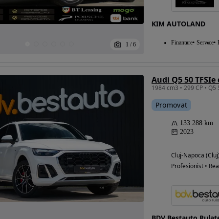
KIM AUTOLAND
Eligibil pentru
Finantare
Service
1
/
6
finantare
Audi Q5 50 TFSIe 
Promovat
133 288 km
2023
Cluj-Napoca (Cluj
Profesionist • Rea
BDV Bestauto Rulat