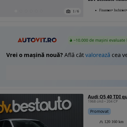
Finantare
Inchirieri
1
/
6
~10.000 de mașini evaluate 
Vrei o mașină nouă?
Află cât
valorează
cea v
Audi Q5 40 TDI qu
1968 cm3 • 204 CP
Promovat
120 160 km