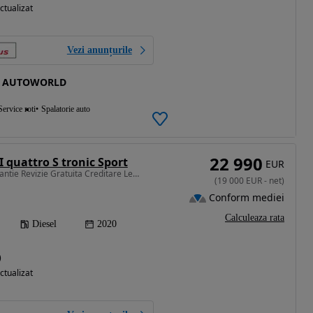
ctualizat
Vezi anunțurile
us AUTOWORLD
Service roti
Spalatorie auto
22 990
I quattro S tronic Sport
EUR
1968 cm3 • 190 CP • Garantie Revizie Gratuita Creditare Leasing Rate Fixe S LINE
(
19 000
EUR
-
net
)
Conform mediei
Calculeaza rata
Diesel
2020
)
ctualizat