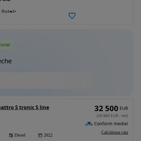
Buyback
lunar
eche
32 500
attro S tronic S line
EUR
(
26 860
EUR
-
net
)
Conform mediei
Calculeaza rata
Diesel
2022