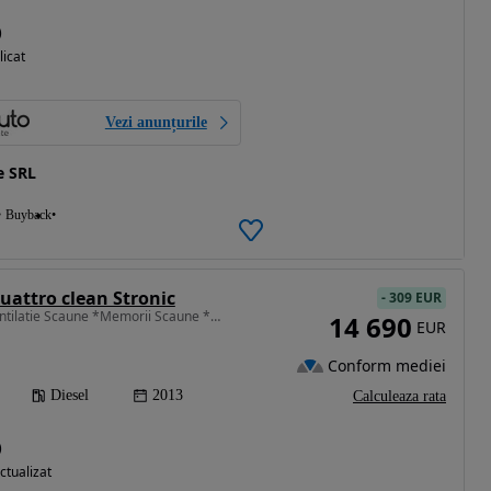
)
licat
Vezi anunțurile
e SRL
Buyback
uattro clean Stronic
-
309 EUR
2967 cm3 • 258 CP • *Ventilatie Scaune *Memorii Scaune *Panoramic *Distronic *Bang&Olufsen
14 690
EUR
Conform mediei
Diesel
2013
Calculeaza rata
)
ctualizat