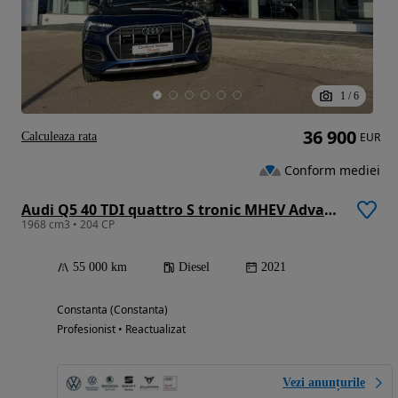
1
/
6
36 900
Calculeaza rata
EUR
Conform mediei
Audi Q5 40 TDI quattro S tronic MHEV Advanced
1968 cm3 • 204 CP
55 000 km
Diesel
2021
Constanta (Constanta)
Profesionist • Reactualizat
Vezi anunțurile