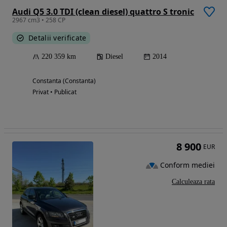
Audi Q5 3.0 TDI (clean diesel) quattro S tronic
2967 cm3 • 258 CP
Detalii verificate
220 359 km
Diesel
2014
Constanta (Constanta)
Privat • Publicat
8 900
EUR
Conform mediei
Calculeaza rata