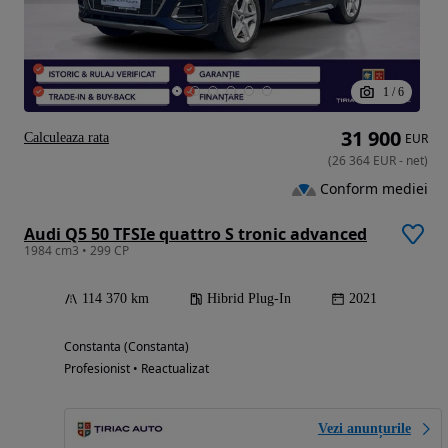
1
/
6
31 900
Calculeaza rata
EUR
(
26 364
EUR
-
net
)
Conform mediei
Audi Q5 50 TFSIe quattro S tronic advanced
1984 cm3 • 299 CP
114 370 km
Hibrid Plug-In
2021
Constanta (Constanta)
Profesionist • Reactualizat
Vezi anunțurile