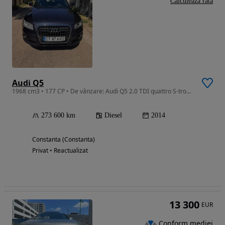
Calculeaza rata
Audi Q5
1968 cm3 • 177 CP • De vânzare: Audi Q5 2.0 TDI quattro S-tronic | Istoric Complet Service
273 600 km
Diesel
2014
Constanta (Constanta)
Privat • Reactualizat
13 300
EUR
Conform mediei