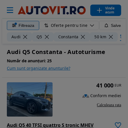
Vinde
acum
Oferte pentru tine
Filtreaza
Salveaza
Șter
Audi
Q5
Constanta
50 km
Audi Q5 Constanta - Autoturisme
Număr de anunțuri:
25
Cum sunt organizate anunturile?
41 000
EUR
Conform mediei
Calculeaza rata
Audi Q5 40 TFSI quattro S tronic MHEV