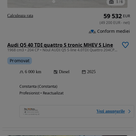
1
/
6
59 532
Calculeaza rata
EUR
(
49 200
EUR
-
net
)
Conform mediei
Audi Q5 40 TDI quattro S tronic MHEV S Line
1968 cm3 • 204 CP • Noul AUDI Q5 S-line 4.0TDI Quattro 204CP ST7 Mhev 2026MY
Promovat
6 000 km
Diesel
2025
Constanta (Constanta)
Profesionist • Reactualizat
Vezi anunțurile