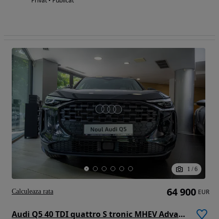
Privat • Publicat
1
/
6
64 900
Calculeaza rata
EUR
Audi Q5 40 TDI quattro S tronic MHEV Advanced