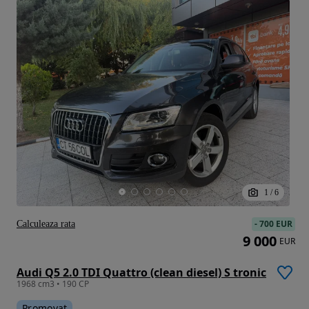
1
/
6
-
700 EUR
Calculeaza rata
9 000
EUR
Audi Q5 2.0 TDI Quattro (clean diesel) S tronic
1968 cm3 • 190 CP
Promovat