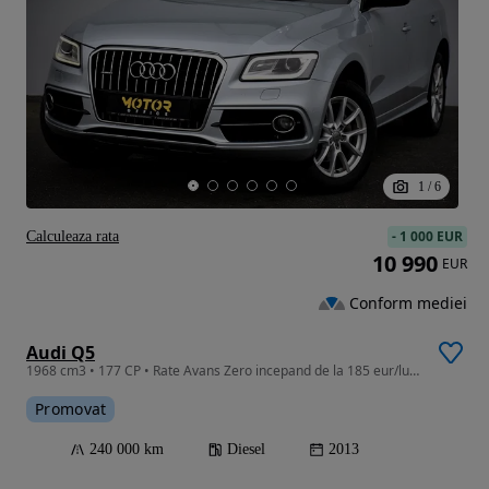
1
/
6
-
1 000 EUR
Calculeaza rata
10 990
EUR
Conform mediei
Audi Q5
1968 cm3 • 177 CP • Rate Avans Zero incepand de la 185 eur/luna prin finantare
Promovat
240 000 km
Diesel
2013