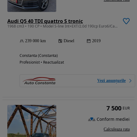
Audi Q5 40 TDI quattro S tronic
1968 cm3 • 190 CP • Model S-line Int+EXT/2.0d 190cp Euro6/Camere 360/
239 000 km
Diesel
2019
Constanta (Constanta)
Profesionist • Reactualizat
Vezi anunțurile
7 500
EUR
Conform mediei
Calculeaza rata