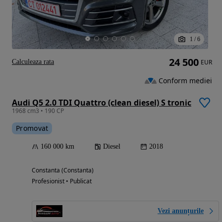
1
/
6
24 500
Calculeaza rata
EUR
Conform mediei
Audi Q5 2.0 TDI Quattro (clean diesel) S tronic
1968 cm3 • 190 CP
Promovat
160 000 km
Diesel
2018
Constanta (Constanta)
Profesionist • Publicat
Vezi anunțurile