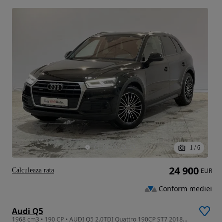
1
/
6
24 900
Calculeaza rata
EUR
Conform mediei
Audi Q5
1968 cm3 • 190 CP • AUDI Q5 2.0TDI Quattro 190CP ST7 2018MY