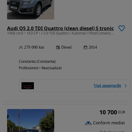
Audi Q5 2.0 TDI Quattro (clean diesel) S tronic
1968 cm3 • 163 CP • / 2.0 TDI Quattro / Automat / Pilot/Comenzi / LED/ ACTE LA ZI / Euro 6
279 000 km
Diesel
2014
Constanta (Constanta)
Profesionist • Reactualizat
Vezi anunțurile
10 700
EUR
Conform mediei