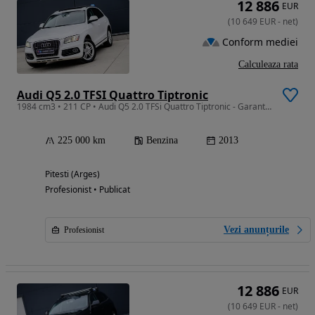
12 886
EUR
(
10 649
EUR
-
net
)
Conform mediei
Calculeaza rata
Audi Q5 2.0 TFSI Quattro Tiptronic
1984 cm3 • 211 CP • Audi Q5 2.0 TFSi Quattro Tiptronic - Garantie / Rate / Credit - 117
225 000 km
Benzina
2013
Pitesti (Arges)
Profesionist • Publicat
Vezi anunțurile
Profesionist
12 886
EUR
(
10 649
EUR
-
net
)