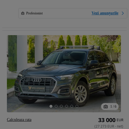
Vezi anunțurile
Profesionist
1
/
6
33 000
Calculeaza rata
EUR
(
27 273
EUR
-
net
)