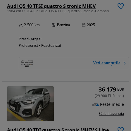
Audi Q5 40 TFSI quattro S tronic MHEV
1984 cm3 • 204 CP • Audi Q5 40 TFSI quattro S-tronic -Company car
2 500 km
Benzina
2025
Pitesti (Arges)
Profesionist • Reactualizat
Vezi anunțurile
36 179
EUR
(
29 900
EUR
-
net
)
Peste medie
Calculeaza rata
Audi Q5 40 TDI quattro S tronic MHEV S Line