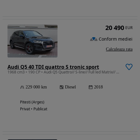
20 490
EUR
Conform mediei
Calculeaza rata
Audi Q5 40 TDI quattro S tronic sport
1968 cm3 • 190 CP • Audi Q5 Quattro// S-line// Full led Matrix// Virtual Cockpit//190CP//
229 000 km
Diesel
2018
Pitesti (Arges)
Privat • Publicat