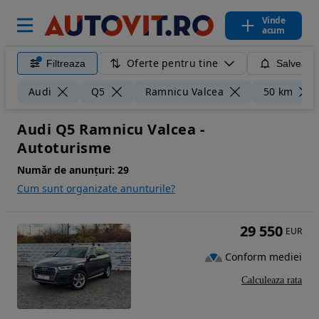
Vinde
acum
Oferte pentru tine
Filtreaza
Salveaza
Audi
Q5
Ramnicu Valcea
50 km
Audi Q5 Ramnicu Valcea -
Autoturisme
Număr de anunțuri:
29
Cum sunt organizate anunturile?
29 550
EUR
Conform mediei
Calculeaza rata