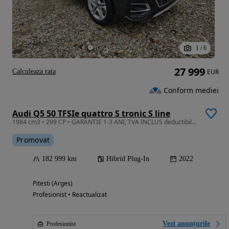
1
/
6
27 999
Calculeaza rata
EUR
Conform mediei
Audi Q5 50 TFSIe quattro S tronic S line
1984 cm3 • 299 CP • GARANTIE 1-3 ANI, TVA INCLUS deductibil S-Line 299 CP quattro cockpit
Promovat
182 999 km
Hibrid Plug-In
2022
Pitesti (Arges)
Profesionist • Reactualizat
Vezi anunțurile
Profesionist