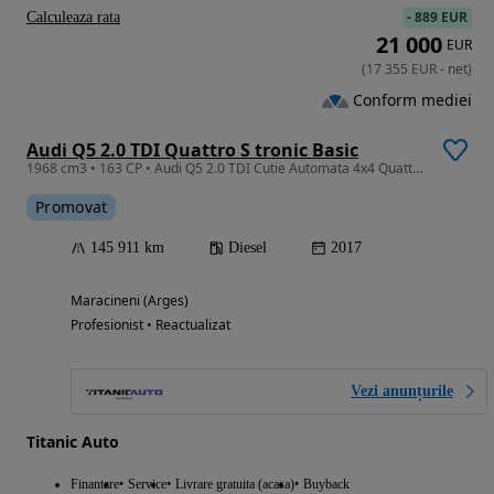
-
889 EUR
Calculeaza rata
21 000
EUR
(
17 355
EUR
-
net
)
Conform mediei
Audi Q5 2.0 TDI Quattro S tronic Basic
1968 cm3 • 163 CP • Audi Q5 2.0 TDI Cutie Automata 4x4 Quattro TVA DEDUCTIBIL
Promovat
145 911 km
Diesel
2017
Maracineni (Arges)
Profesionist • Reactualizat
Vezi anunțurile
Titanic Auto
Finantare
Service
Livrare gratuita (acasa)
Buyback