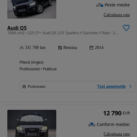
Peste medie
Calculeaza rata
Audi Q5
1984 cm3 • 225 CP • Audi Q5 2.0T Quattro // Garantie // Rate - 224
311 700 km
Benzina
2014
Pitesti (Arges)
Profesionist • Publicat
Vezi anunțurile
Profesionist
12 790
EUR
Conform mediei
Calculeaza rata