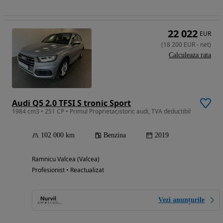
22 022
EUR
(
18 200
EUR
-
net
)
Calculeaza rata
Audi Q5 2.0 TFSI S tronic Sport
1984 cm3 • 251 CP • Primul Proprietar,istoric audi, TVA deductibil
102 000 km
Benzina
2019
Ramnicu Valcea (Valcea)
Profesionist • Reactualizat
Vezi anunțurile