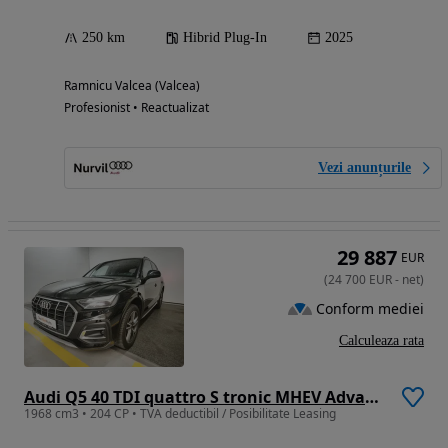
250 km
Hibrid Plug-In
2025
Ramnicu Valcea (Valcea)
Profesionist • Reactualizat
Vezi anunțurile
29 887
EUR
(
24 700
EUR
-
net
)
Conform mediei
Calculeaza rata
Audi Q5 40 TDI quattro S tronic MHEV Advanced
1968 cm3 • 204 CP • TVA deductibil / Posibilitate Leasing