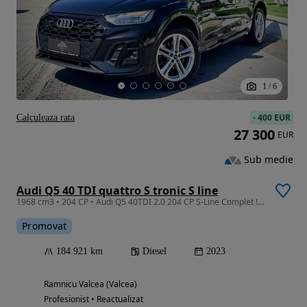
1
/
6
-
400 EUR
Calculeaza rata
27 300
EUR
Sub medie
Audi Q5 40 TDI quattro S tronic S line
1968 cm3 • 204 CP • Audi Q5 40TDI 2.0 204 CP S-Line Complet ! Garantie 12 Luni! Finantare
Promovat
184 921 km
Diesel
2023
Ramnicu Valcea (Valcea)
Profesionist • Reactualizat