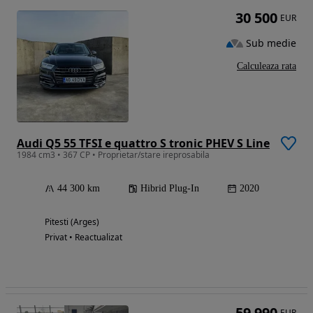
30 500
EUR
Sub medie
Calculeaza rata
Audi Q5 55 TFSI e quattro S tronic PHEV S Line
1984 cm3 • 367 CP • Proprietar/stare ireprosabila
44 300 km
Hibrid Plug-In
2020
Pitesti (Arges)
Privat • Reactualizat
59 990
EUR