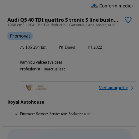
Conform mediei
Audi Q5 40 TDI quattro S tronic S line business
1968 cm3 • 204 CP • Tva deductibil, Garantie, Lane Assist, Audi pre sense, Distronic, LED
Promovat
105 294 km
Diesel
2022
Ramnicu Valcea (Valcea)
Profesionist • Reactualizat
Vezi anunțurile
Royal Autohouse
Finantare
Service
Service roti
Spalatorie auto