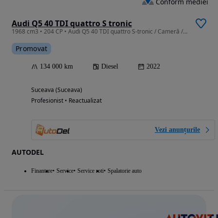
Conform mediei
Audi Q5 40 TDI quattro S tronic
1968 cm3 • 204 CP • Audi Q5 40 TDI quattro S-tronic / Cameră / Încălzire scaune / LED
Promovat
134 000 km
Diesel
2022
Suceava (Suceava)
Profesionist • Reactualizat
Vezi anunțurile
AUTODEL
Finantare
Service
Service roti
Spalatorie auto