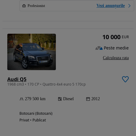
Vezi anunțurile
Profesionist
10 000
EUR
Peste medie
Calculeaza rata
Audi Q5
1968 cm3 • 170 CP • Quattro 4x4 euro 5 170cp
279 500 km
Diesel
2012
Botosani (Botosani)
Privat • Publicat