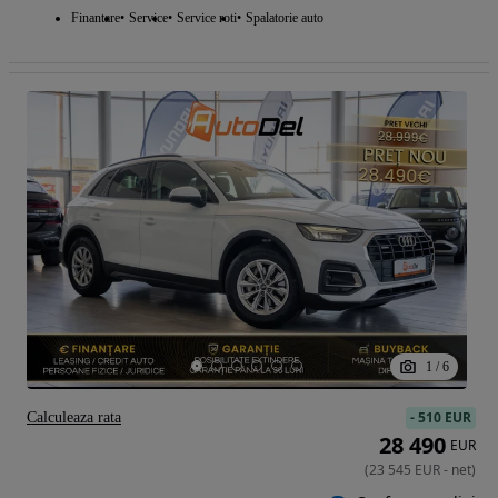
Finantare
Service
Service roti
Spalatorie auto
1
/
6
-
510 EUR
Calculeaza rata
28 490
EUR
(
23 545
EUR
-
net
)