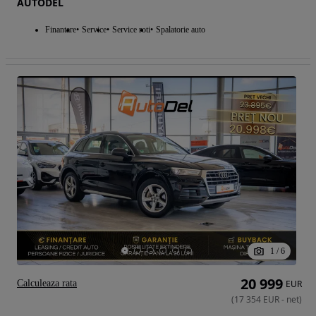
AUTODEL
Finantare
Service
Service roti
Spalatorie auto
1
/
6
20 999
Calculeaza rata
EUR
(
17 354
EUR
-
net
)