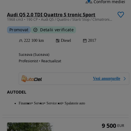
Conform mediei
Audi Q5 2.0 TDI Quattro S tronic Sport
1968 cm3 • 190 CP • Audi Q5 / Quattro / Start/ Stop / Climatronic / Pre sens city
Promovat
Detalii verificate
222 100 km
Diesel
2017
Suceava (Suceava)
Profesionist • Reactualizat
Vezi anunțurile
AUTODEL
Finantare
Service
Service roti
Spalatorie auto
9 500
EUR