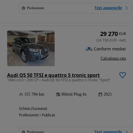
Vezi anunțurile
Profesionist
29 270
EUR
(
24 190
EUR
-
net
)
Conform mediei
Calculeaza rata
Audi Q5 50 TFSI e quattro S tronic sport
1984 cm3 • 299 CP • Audi Q5 50 TFSI e quattro S-Tronic "Sport"
115 784 km
Hibrid Plug-In
2021
Scheia (Suceava)
Profesionist • Publicat
Vezi anunțurile
Profesionist