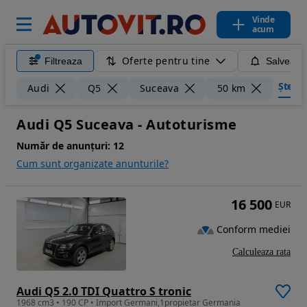
Vinde
acum
Oferte pentru tine
Filtreaza
Salveaza
Șterge 
Audi
Q5
Suceava
50 km
Audi Q5 Suceava - Autoturisme
Număr de anunțuri:
12
Cum sunt organizate anunturile?
16 500
EUR
Conform mediei
Calculeaza rata
Audi Q5 2.0 TDI Quattro S tronic
1968 cm3 • 190 CP • Import Germani,1propietar Germania