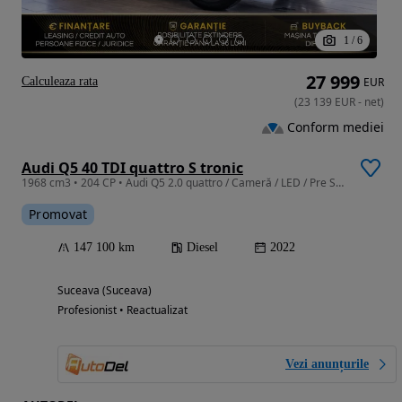
1
/
6
27 999
Calculeaza rata
EUR
(
23 139
EUR
-
net
)
Conform mediei
Audi Q5 40 TDI quattro S tronic
1968 cm3 • 204 CP • Audi Q5 2.0 quattro / Cameră / LED / Pre Sense / Keyless
Promovat
147 100 km
Diesel
2022
Suceava (Suceava)
Profesionist • Reactualizat
Vezi anunțurile