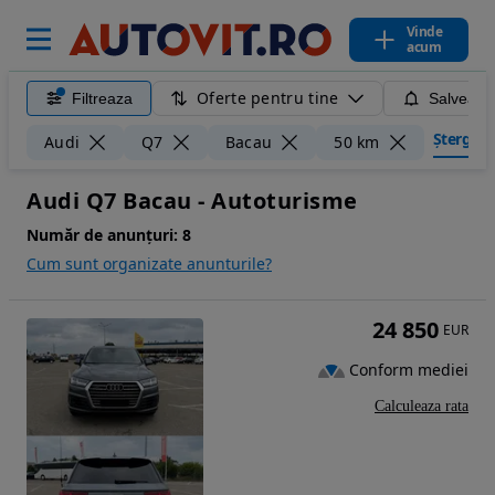
Vinde
acum
Oferte pentru tine
Filtreaza
Salveaza
Șterge fi
Audi
Q7
Bacau
50 km
Audi Q7 Bacau - Autoturisme
Număr de anunțuri:
8
Cum sunt organizate anunturile?
24 850
EUR
Conform mediei
Calculeaza rata