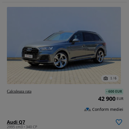
1
/
6
-
600 EUR
Calculeaza rata
42 900
EUR
Conform mediei
Audi Q7
2995 cm3 • 340 CP