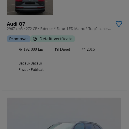
Audi Q7
2967 cm3 • 272 CP • Exterior * Faruri LED Matrix * Trapă panoramică din sticlă * Geamuri
Promovat
Detalii verificate
192 000 km
Diesel
2016
Bacau (Bacau)
Privat • Publicat