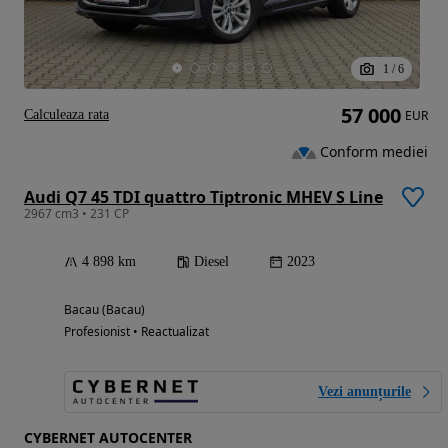
1
/
6
57 000
Calculeaza rata
EUR
Conform mediei
Audi Q7 45 TDI quattro Tiptronic MHEV S Line
2967 cm3 • 231 CP
4 898 km
Diesel
2023
Bacau (Bacau)
Profesionist • Reactualizat
Vezi anunțurile
CYBERNET AUTOCENTER