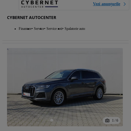
Vezi anunțurile
CYBERNET AUTOCENTER
Finantare
Service
Service roti
Spalatorie auto
1
/
6