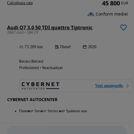
45 800
Calculeaza rata
EUR
Conform mediei
Audi Q7 3.0 50 TDI quattro Tiptronic
2967 cm3 • 286 CP
73 209 km
Diesel
2020
Bacau (Bacau)
Profesionist • Reactualizat
Vezi anunțurile
CYBERNET AUTOCENTER
Finantare
Service
Service roti
Spalatorie auto