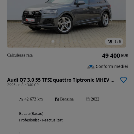
1
/
6
49 400
Calculeaza rata
EUR
Conform mediei
Audi Q7 3.0 55 TFSI quattro Tiptronic MHEV S Line
2995 cm3 • 340 CP
42 673 km
Benzina
2022
Bacau (Bacau)
Profesionist • Reactualizat