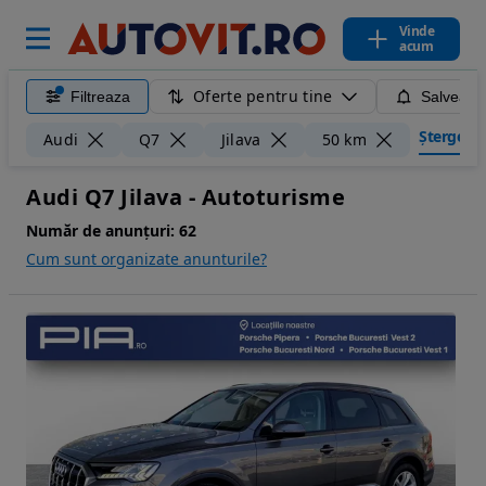
Vinde
acum
Oferte pentru tine
Filtreaza
Salveaza
Șterge fil
Audi
Q7
Jilava
50 km
Audi Q7 Jilava - Autoturisme
Număr de anunțuri:
62
Cum sunt organizate anunturile?