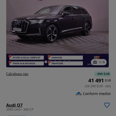
1
/
6
-
999 EUR
Calculeaza rata
41 491
EUR
(
34 290
EUR
-
net
)
Conform mediei
Audi Q7
2995 cm3 • 340 CP