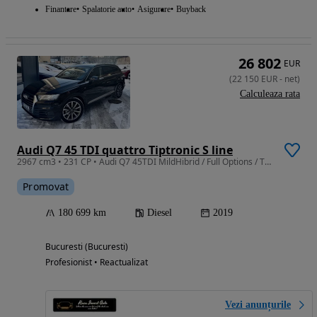
Finantare
Spalatorie auto
Asigurare
Buyback
26 802
EUR
(
22 150
EUR
-
net
)
Calculeaza rata
Audi Q7 45 TDI quattro Tiptronic S line
2967 cm3 • 231 CP • Audi Q7 45TDI MildHibrid / Full Options / TVA deductibil / Istoric
Promovat
180 699 km
Diesel
2019
Bucuresti (Bucuresti)
Profesionist • Reactualizat
Vezi anunțurile