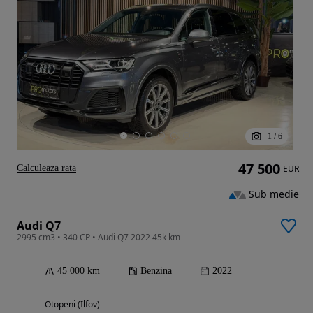
1
/
6
47 500
Calculeaza rata
EUR
Sub medie
Audi Q7
2995 cm3 • 340 CP • Audi Q7 2022 45k km
45 000 km
Benzina
2022
Otopeni (Ilfov)