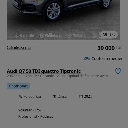
1
/
6
39 000
Calculeaza rata
EUR
Conform mediei
Audi Q7 50 TDI quattro Tiptronic
2967 cm3 • 286 CP • Garantie 12 luni- Optiuni de finantare avantajoase
Promovat
70 638 km
Diesel
2021
Voluntari (Ilfov)
Profesionist • Publicat