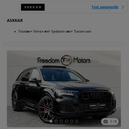
Vezi anunțurile
ASKKAR
Finantare
Service roti
Spalatorie auto
Tractare auto
1
/
6