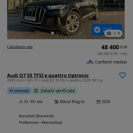
1
/
6
48 400
Calculeaza rata
EUR
(
40 000
EUR
-
net
)
Conform mediei
Audi Q7 55 TFSI e quattro tiptronic
2995 cm3 • 381 CP • Audi Q7 55 tfsi e quattro 2020 381 cp
Promovat
Detalii verificate
61 391 km
Hibrid Plug-In
2020
Bucuresti (Bucuresti)
Profesionist • Reactualizat