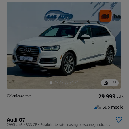
1
/
6
29 999
Calculeaza rata
EUR
Sub medie
Audi Q7
2995 cm3 • 333 CP • Posibilitate rate,leasing persoane juridice,fizice avans 0 - 30%