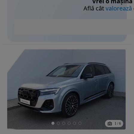
Vrei o mașină
Află cât
valorează
1
/
6