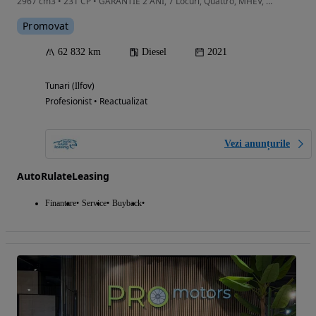
2967 cm3 • 231 CP • GARANTIE 2 ANI, 7 Locuri, Quattro, MHEV, Camera, Scaune incalzite
Promovat
62 832 km
Diesel
2021
Tunari (Ilfov)
Profesionist • Reactualizat
Vezi anunțurile
AutoRulateLeasing
Finantare
Service
Buyback