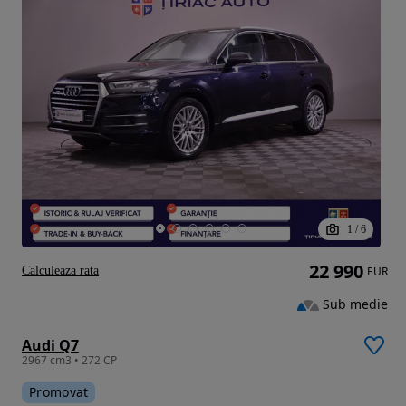
1
/
6
22 990
Calculeaza rata
EUR
Sub medie
Audi Q7
2967 cm3 • 272 CP
Promovat