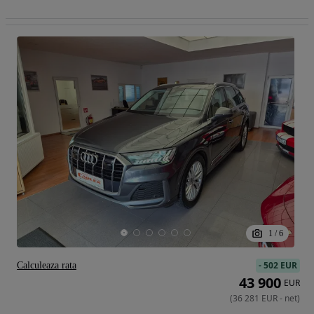
1
/
6
-
502 EUR
Calculeaza rata
43 900
EUR
(
36 281
EUR
-
net
)