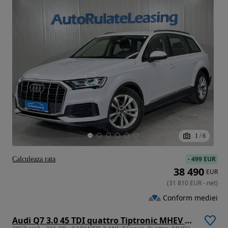
1
/
6
-
499 EUR
Calculeaza rata
38 490
EUR
(
31 810
EUR
-
net
)
Conform mediei
Audi Q7 3.0 45 TDI quattro Tiptronic MHEV Basic