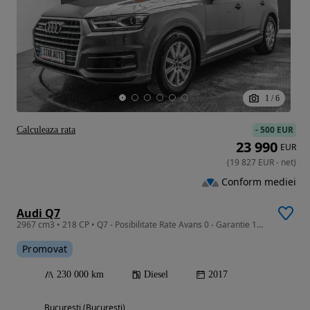
1
/
6
-
500 EUR
Calculeaza rata
23 990
EUR
(
19 827
EUR
-
net
)
Conform mediei
Audi Q7
2967 cm3 • 218 CP • Q7 - Posibilitate Rate Avans 0 - Garantie 12 Luni - IMPECABILA
Promovat
230 000 km
Diesel
2017
Bucuresti (Bucuresti)