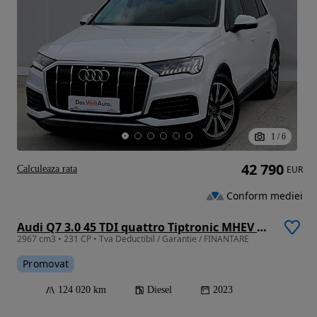
1
/
6
42 790
Calculeaza rata
EUR
Conform mediei
Audi Q7 3.0 45 TDI quattro Tiptronic MHEV Basic
2967 cm3 • 231 CP • Tva Deductibil / Garantie / FINANTARE
Promovat
124 020 km
Diesel
2023