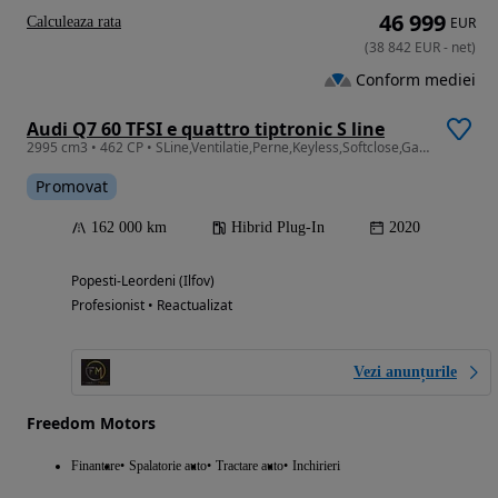
46 999
Calculeaza rata
EUR
(
38 842
EUR
-
net
)
Conform mediei
Audi Q7 60 TFSI e quattro tiptronic S line
2995 cm3 • 462 CP • SLine,Ventilatie,Perne,Keyless,Softclose,Garantie AUDI 12 luni
Promovat
162 000 km
Hibrid Plug-In
2020
Popesti-Leordeni (Ilfov)
Profesionist • Reactualizat
Vezi anunțurile
Freedom Motors
Finantare
Spalatorie auto
Tractare auto
Inchirieri