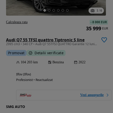
1
/
6
-
8 000 EUR
Calculeaza rata
35 999
EUR
Audi Q7 55 TFSI quattro Tiptronic S line
2995 cm3 • 340 CP • Audi Q7 55TFSI QUATTRO Garantie 12 luni / Finantare Auto / Credit Auto
Promovat
Detalii verificate
104 203 km
Benzina
2022
Ilfov (Ilfov)
Profesionist • Reactualizat
Vezi anunțurile
SMG AUTO