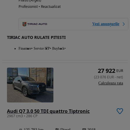
Pitesti (Arges)
Profesionist • Reactualizat
Vezi anunțurile
TIRIAC AUTO RULATE PITESTI
Finantare
Service ITP
Buyback
27 922
EUR
(
23 076
EUR
-
net
)
Calculeaza rata
Audi Q7 3.0 50 TDI quattro Tiptronic
2967 cm3 • 286 CP
125 792 km
Diesel
2018