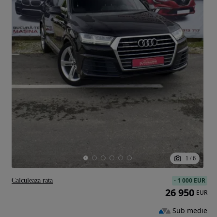
1
/
6
-
1 000 EUR
Calculeaza rata
26 950
EUR
Sub medie