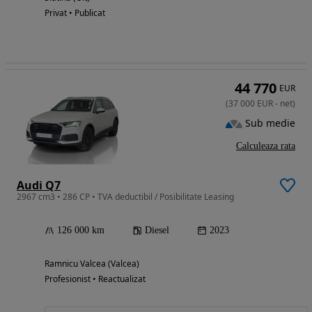
Privat • Publicat
44 770
EUR
(
37 000
EUR
-
net
)
Sub medie
Calculeaza rata
Audi Q7
2967 cm3 • 286 CP • TVA deductibil / Posibilitate Leasing
126 000 km
Diesel
2023
Ramnicu Valcea (Valcea)
Profesionist • Reactualizat