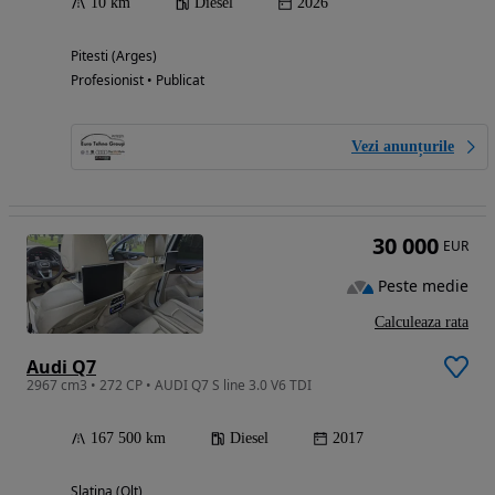
10 km
Diesel
2026
Pitesti (Arges)
Profesionist • Publicat
Vezi anunțurile
30 000
EUR
Peste medie
Calculeaza rata
Audi Q7
2967 cm3 • 272 CP • AUDI Q7 S line 3.0 V6 TDI
167 500 km
Diesel
2017
Slatina (Olt)