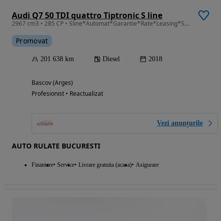
Audi Q7 50 TDI quattro Tiptronic S line
2967 cm3 • 285 CP • Sline*Automat*Garantie*Rate*Leasing*Service
Promovat
201 638 km
Diesel
2018
Bascov (Arges)
Profesionist • Reactualizat
Vezi anunțurile
AUTO RULATE BUCURESTI
Finantare
Service
Livrare gratuita (acasa)
Asigurare