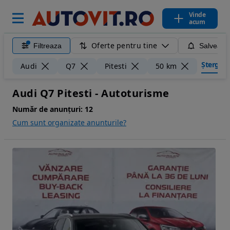
Vinde
acum
Oferte pentru tine
Filtreaza
Salveaza
Șterge fi
Audi
Q7
Pitesti
50 km
Audi Q7 Pitesti - Autoturisme
Număr de anunțuri:
12
Cum sunt organizate anunturile?