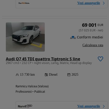
Vezi anunțurile
69 001
EUR
(
57 025
EUR
-
net
)
Conform mediei
Calculeaza rata
Audi Q7 45 TDI quattro Tiptronic S line
2967 cm3 • 232 CP • night vision, carlig, Matrix, Head up display
13 730 km
Diesel
2025
Ramnicu Valcea (Valcea)
Profesionist • Publicat
Vezi anunțurile