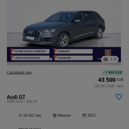
1
/
6
-
1 489 EUR
Calculeaza rata
43 500
EUR
(
35 951
EUR
-
net
)
Audi Q7
2995 cm3 • 340 CP
64 822 km
Benzina
2022