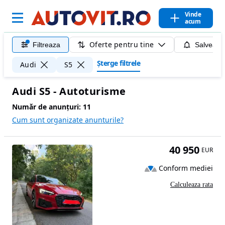
Vinde
acum
Oferte pentru tine
Filtreaza
Salveaza
Șterge filtrele
Audi
S5
Audi S5 - Autoturisme
Număr de anunțuri:
11
Cum sunt organizate anunturile?
40 950
EUR
Conform mediei
Calculeaza rata