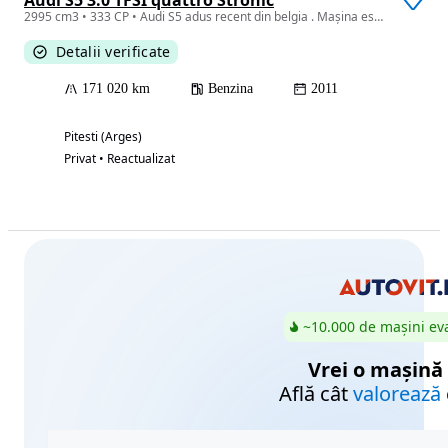
2995 cm3 • 333 CP • Audi S5 adus recent din belgia . Mașina este înmatriculată, totul func
Detalii verificate
171 020 km
Benzina
2011
Pitesti (Arges)
Privat • Reactualizat
~10.000 de mașini ev
Vrei o mașină
Află cât
valorează