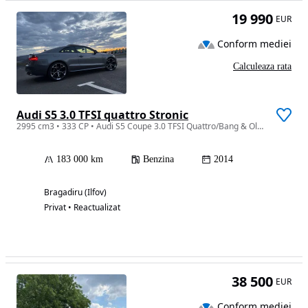
19 990
EUR
Conform mediei
Calculeaza rata
Audi S5 3.0 TFSI quattro Stronic
2995 cm3 • 333 CP • Audi S5 Coupe 3.0 TFSI Quattro/Bang & Olufsen/ Jante 20"/333cp/Full
183 000 km
Benzina
2014
Bragadiru (Ilfov)
Privat • Reactualizat
38 500
EUR
Conform mediei