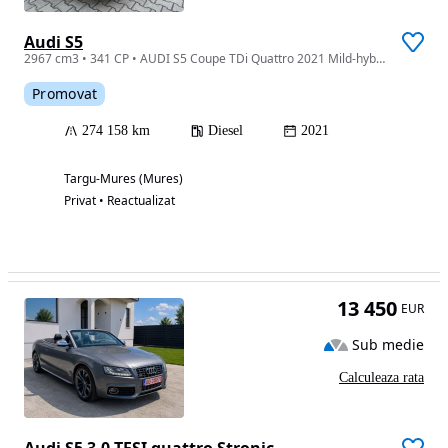
Audi S5
2967 cm3 • 341 CP • AUDI S5 Coupe TDi Quattro 2021 Mild-hybrid
Promovat
274 158 km
Diesel
2021
Targu-Mures (Mures)
Privat • Reactualizat
13 450
EUR
Sub medie
Calculeaza rata
Audi S5 3.0 TFSI quattro Stronic