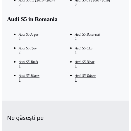
Audi S5 F5 [2016 - 2024]
Audi S5 8T [2007- 2016]
5
3
Audi S5 in Romania
Audi S5 Arges
Audi S5 Bucuresti
2
2
Audi S5 Ilfov
Audi S5 Cluj
2
1
Audi S5 Timis
Audi S5 Bihor
1
1
Audi S5 Mures
Audi S5 Valcea
1
1
Ne găsești pe