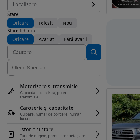
Localizare
Stare
Oricare
Folosit
Nou
Stare tehnică
Oricare
Avariat
Fără avarii
Motorizare și transmisie
Capacitate cilindrica, putere, 
transmisie
Caroserie și capacitate
Culoare, numar de portiere, numar 
locuri
Istoric și stare
Tara de origine, primul proprietar, are 