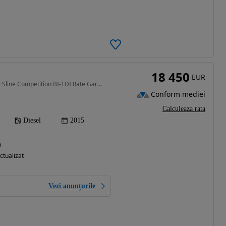
18 450
EUR
2967 cm3 • 326 CP • SQ5 Sline Competition BI-TDI Rate Garantie
Conform mediei
Calculeaza rata
Diesel
2015
)
ctualizat
Vezi anunțurile