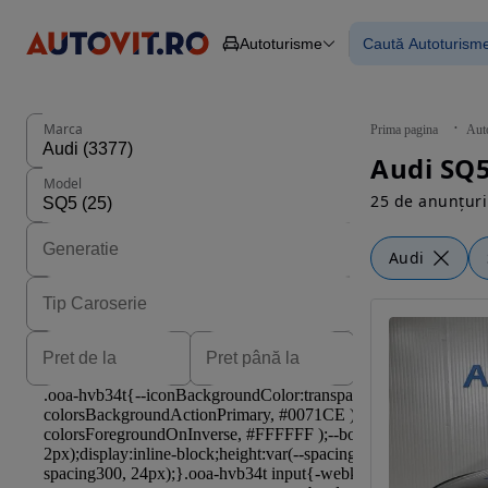
Autoturisme
Caută Autoturism
Autoturisme
Piese
Toate mașinil
Camioane
Mașinile rulat
Constructii
Mașini noi
Agro
Mașini electri
Marca
Prima pagina
Aut
Autoutilitare
Mașini cu fin
Audi SQ5
Motociclete
Mașini cu deta
Model
Remorci
25 de anunțuri
Audi