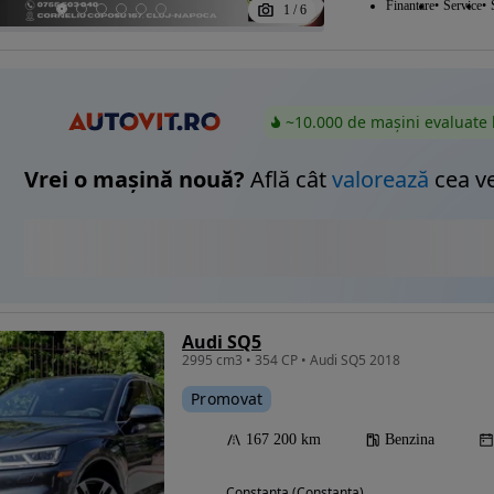
Finantare
Service
1
/
6
~10.000 de mașini evaluate 
Vrei o mașină nouă?
Află cât
valorează
cea v
Audi SQ5
2995 cm3 • 354 CP • Audi SQ5 2018
Promovat
167 200 km
Benzina
Constanta (Constanta)