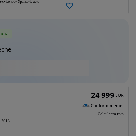
Service roti
Spalatorie auto
lunar
eche
24 999
EUR
Conform mediei
Calculeaza rata
2018