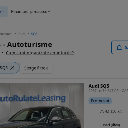
e
Finanțare și resurse
e
Finanțare
e
Instrument de evaluare a mașinii
Raport al istoricului vehiculului
ce
Blog Autovit.ro
oturisme
Audi
SQ5
anțare
 - Autoturisme
lii verificate
S
Cum sunt organizate anunturile?
SQ5
Șterge filtrele
Audi SQ5
Promovat
43 150 km
Tunari (Ilfov)