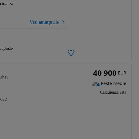
ctualizat
Vezi anunțurile
Buyback
40 900
EUR
 Mhev
Peste medie
Calculeaza rata
2022