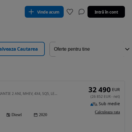
Vinde acum
Intră în cont
alveaza Cautarea
32 490
EUR
2967 cm3 • 347 CP • GARANTIE 2 ANI, MHEV, 4X4, SQ5, LED, Scaune incalzite
(
26 852
EUR
-
net
)
Sub medie
Calculeaza rata
Diesel
2020