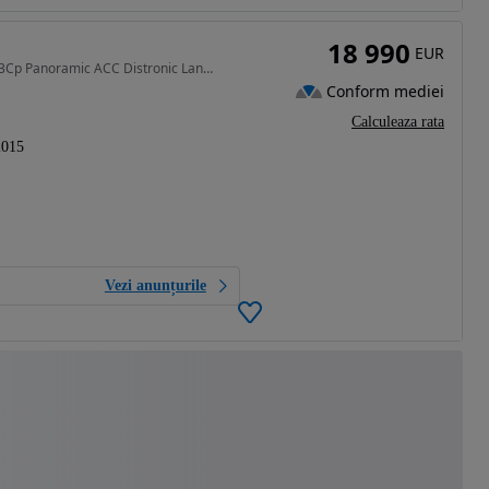
18 990
EUR
2967 cm3 • 313 CP • Audi SQ5 Quattro 3.0Bi-Tdi 313Cp Panoramic ACC Distronic Lane Assist P
Conform mediei
Calculeaza rata
2015
Vezi anunțurile