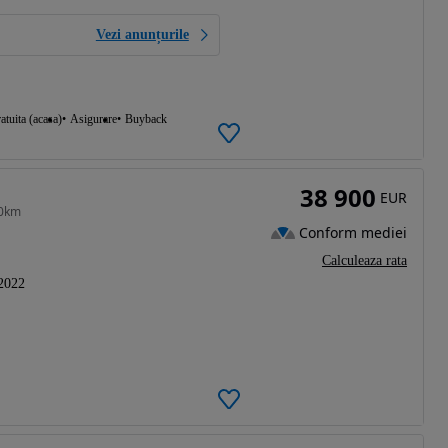
Vezi anunțurile
atuita (acasa)
Asigurare
Buyback
38 900
EUR
00km
Conform mediei
Calculeaza rata
2022