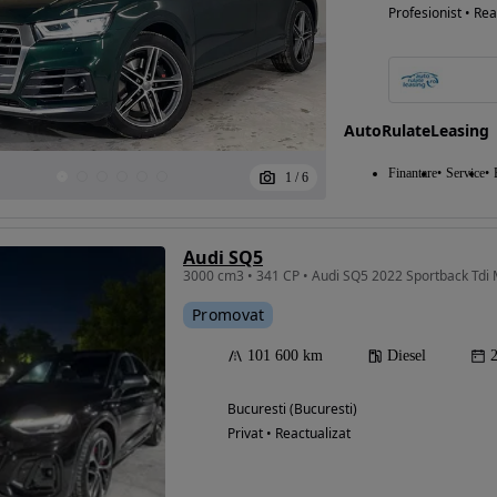
Profesionist • Rea
AutoRulateLeasing
Finantare
Service
1
/
6
Audi SQ5
3000 cm3 • 341 CP • Audi SQ5 2022 Sportback Tdi
Promovat
101 600 km
Diesel
Bucuresti (Bucuresti)
Privat • Reactualizat