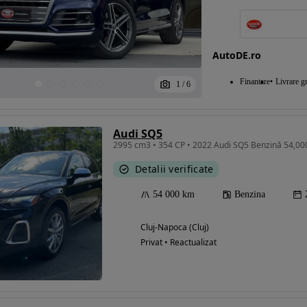
AutoDE.ro
Finantare
Livrare gr
1
/
6
Audi SQ5
2995 cm3 • 354 CP • 2022 Audi SQ5 Benzină 54,0
Detalii verificate
54 000 km
Benzina
Cluj-Napoca (Cluj)
Privat • Reactualizat