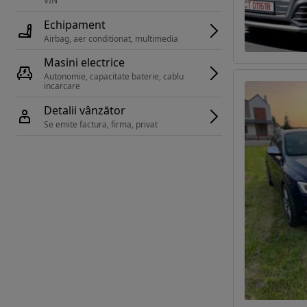
VIN 
Echipament
Airbag, aer conditionat, multimedia
Masini electrice
Autonomie, capacitate baterie, cablu 
incarcare 
Detalii vânzător
Se emite factura, firma, privat