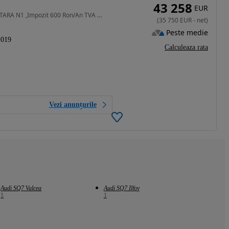
43 258
EUR
3956 cm3 • 435 CP • 4.0 Tdi V8/435 Cp/ AUTOUTILITARA N1 ,Impozit 600 Ron/An TVA Deductibil
(
35 750
EUR
-
net
)
Peste medie
2019
Calculeaza rata
Vezi anunțurile
Audi SQ7 Valcea
Audi SQ7 Ilfov
1
1