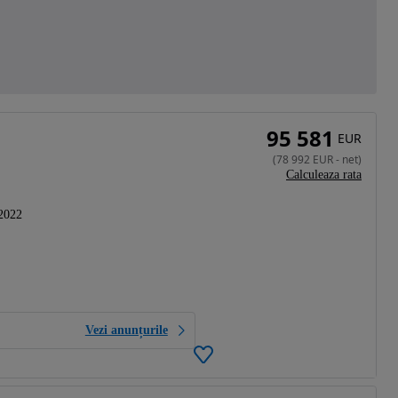
95 581
EUR
(
78 992
EUR
-
net
)
Calculeaza rata
2022
Vezi anunțurile