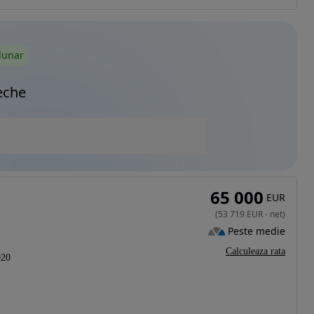
lunar
eche
65 000
EUR
(
53 719
EUR
-
net
)
Peste medie
Calculeaza rata
020