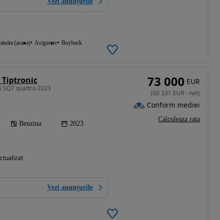
Vezi anunțurile
atuita (acasa)
Asigurare
Buyback
73 000
 Tiptronic
EUR
i SQ7 quattro 2023
(
60 331
EUR
-
net
)
Conform mediei
Calculeaza rata
Benzina
2023
ctualizat
Vezi anunțurile