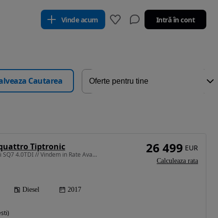
Vinde acum
Intră în cont
alveaza Cautarea
26 499
quattro Tiptronic
EUR
3956 cm3 • 435 CP • Audi SQ7 4.0TDI // Vindem in Rate Avans Zero cu Buletinul //
Calculeaza rata
Diesel
2017
sti)