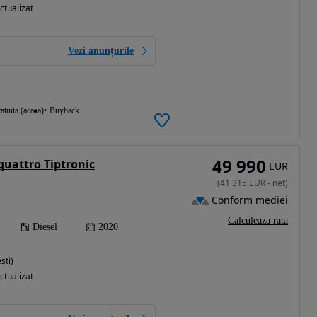
ctualizat
Vezi anunțurile
atuita (acasa)
Buyback
49 990
quattro Tiptronic
EUR
(
41 315
EUR
-
net
)
Conform mediei
Calculeaza rata
Diesel
2020
sti)
ctualizat