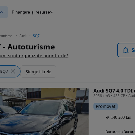
e
Finanțare și resurse
e
Finanțare
e
Instrument de evaluare a mașinii
Raport al istoricului vehiculului
ce
Blog Autovit.ro
oturisme
Audi
SQ7
anțare
 - Autoturisme
lii verificate
S
um sunt organizate anunturile?
SQ7
Șterge filtrele
Audi SQ7 4.0 TDI 
Promovat
140 200 km
Bucuresti (Bucure