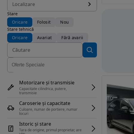
Localizare
Stare
Oricare
Folosit
Nou
Stare tehnică
Oricare
Avariat
Fără avarii
Motorizare și transmisie
Capacitate cilindrica, putere, 
transmisie
Caroserie și capacitate
Culoare, numar de portiere, numar 
locuri
Istoric și stare
Tara de origine, primul proprietar, are 