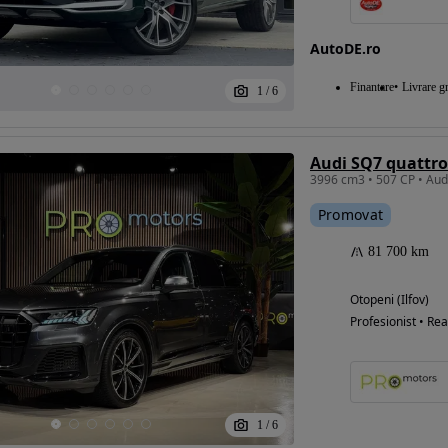
AutoDE.ro
Eligibil pentru
Finantare
Livrare gr
1
/
6
finantare
Audi SQ7 quattro
3996 cm3 • 507 CP • Aud
Promovat
81 700 km
Otopeni (Ilfov)
Profesionist • Rea
1
/
6