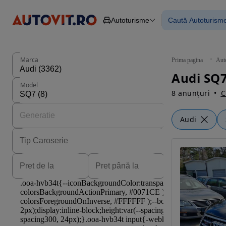
Autoturisme
Caută Autoturism
Autoturisme
Piese
Toate mașinil
Camioane
Mașinile rulat
Constructii
Mașini noi
Agro
Mașini electri
Marca
Prima pagina
Aut
Autoutilitare
Mașini cu fin
Audi SQ7
Motociclete
Mașini cu deta
Model
Remorci
8 anunțuri
C
Audi