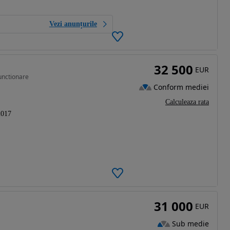
Vezi anunțurile
32 500
EUR
unctionare
Conform mediei
Calculeaza rata
2017
31 000
EUR
Sub medie