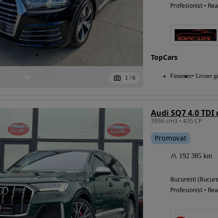
Profesionist • Rea
TopCars
Finantare
Livrare gr
1
/
6
Audi SQ7 4.0 TDI 
3956 cm3 • 435 CP
Promovat
192 385 km
Bucuresti (Bucure
Profesionist • Rea