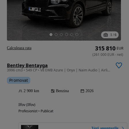
1
/
6
315 810
Calculeaza rata
EUR
(
261 000
EUR
-
net
)
Bentley Bentayga
3996 cm3 • 549 CP • V8 EWB Azure | Onyx | Naim Audio | Airline Seats | Rear Enterteinment
Promovat
2 900 km
Benzina
2026
Ilfov (Ilfov)
Profesionist • Publicat
Vezi anunțurile