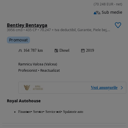
(
70 248
EUR
-
net
)
Sub medie
Bentley Bentayga
3956 cm3 • 435 CP • 70.247 + tva deductibil, Garantie, Piele bej, masaj, Hud, Night vision
Promovat
164 787 km
Diesel
2019
Ramnicu Valcea (Valcea)
Profesionist • Reactualizat
Vezi anunțurile
Royal Autohouse
Finantare
Service
Service roti
Spalatorie auto