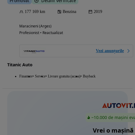
Promovat
Detalii verificate
177 169 km
Benzina
2019
Maracineni (Arges)
Profesionist • Reactualizat
Vezi anunțurile
Titanic Auto
Finantare
Service
Livrare gratuita (acasa)
Buyback
~10.000 de mașini ev
Vrei o mașină