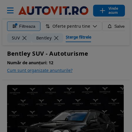
Vinde
acum
Oferte pentru tine
Filtreaza
Salveaza
Șterge filtrele
SUV
Bentley
Bentley SUV - Autoturisme
Număr de anunțuri:
12
Cum sunt organizate anunturile?