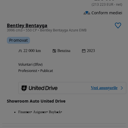
(
213 223
EUR
-
net
)
Conform mediei
Bentley Bentayga
3996 cm3 • 550 CP • Bentley Bentayga Azure EWB
Promovat
22 000 km
Benzina
2023
Voluntari (Ilfov)
Profesionist • Publicat
Vezi anunțurile
Showroom Auto United Drive
Finantare
Asigurare
Buyback