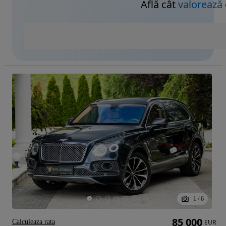
Află cât
valorează
1
/
6
85 000
Calculeaza rata
EUR