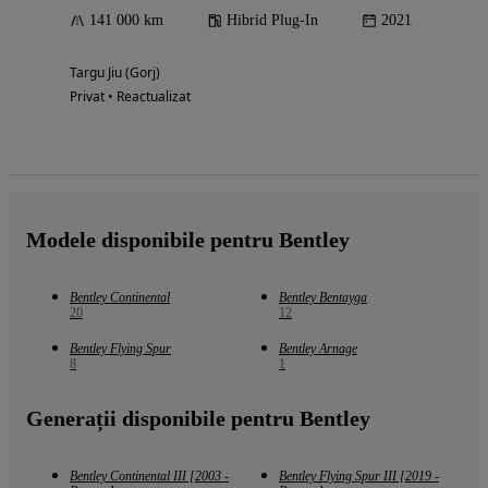
141 000 km
Hibrid Plug-In
2021
Targu Jiu (Gorj)
Privat • Reactualizat
Modele disponibile pentru Bentley
Bentley Continental
Bentley Bentayga
20
12
Bentley Flying Spur
Bentley Arnage
8
1
Generații disponibile pentru Bentley
Bentley Continental III [2003 -
Bentley Flying Spur III [2019 -