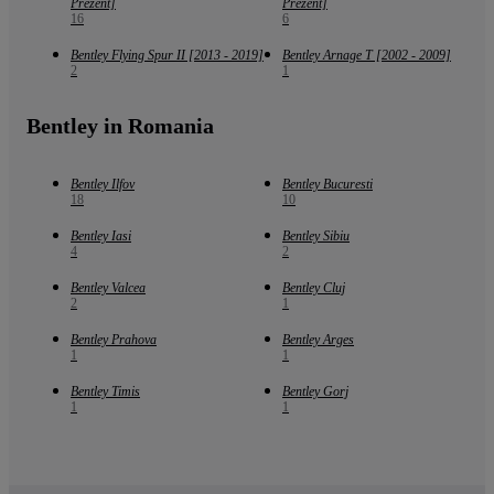
Prezent]
Prezent]
16
6
Bentley Flying Spur II [2013 - 2019]
Bentley Arnage T [2002 - 2009]
2
1
Bentley in Romania
Bentley Ilfov
Bentley Bucuresti
18
10
Bentley Iasi
Bentley Sibiu
4
2
Bentley Valcea
Bentley Cluj
2
1
Bentley Prahova
Bentley Arges
1
1
Bentley Timis
Bentley Gorj
1
1