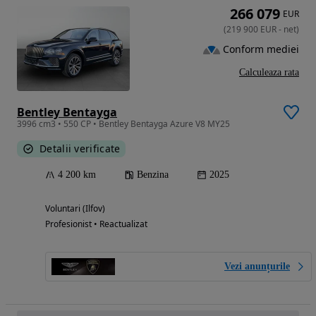
266 079
EUR
(
219 900
EUR
-
net
)
Conform mediei
Calculeaza rata
Bentley Bentayga
3996 cm3 • 550 CP • Bentley Bentayga Azure V8 MY25
Detalii verificate
4 200 km
Benzina
2025
Voluntari (Ilfov)
Profesionist • Reactualizat
Vezi anunțurile