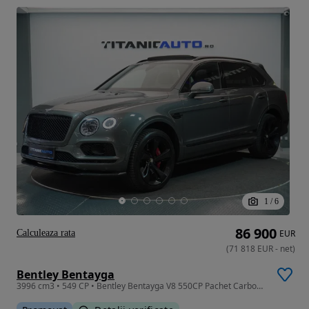
1
/
6
86 900
Calculeaza rata
EUR
(
71 818
EUR
-
net
)
Bentley Bentayga
3996 cm3 • 549 CP • Bentley Bentayga V8 550CP Pachet Carbon Camere Video 360