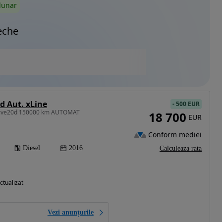
lunar
eche
 Aut. xLine
-
500 EUR
Drive20d 150000 km AUTOMAT
18 700
EUR
Conform mediei
Diesel
2016
Calculeaza rata
ctualizat
Vezi anunțurile