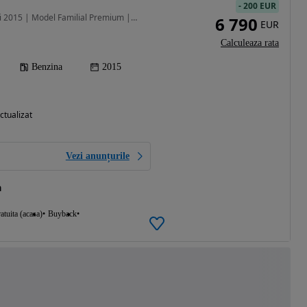
-
200 EUR
1499 cm3 • 136 CP • 218i 2015 | Model Familial Premium | Istoric Certificat | Rate Fixe
6 790
EUR
Calculeaza rata
Benzina
2015
ctualizat
Vezi anunțurile
a
atuita (acasa)
Buyback