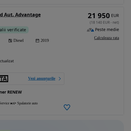
21 950
d Aut. Advantage
EUR
(
18 140
EUR
-
net
)
Peste medie
alii verificate
Calculeaza rata
Diesel
2019
ctualizat
Vezi anunțurile
ener RENEW
Service roti
Spalatorie auto