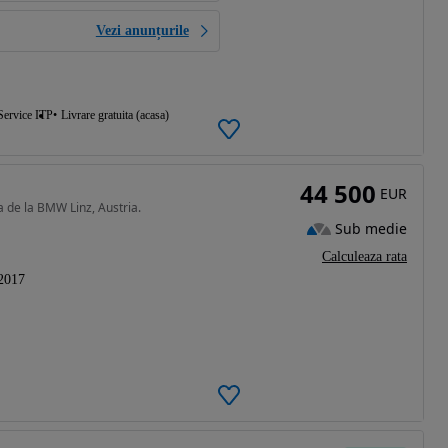
Vezi anunțurile
Service ITP
Livrare gratuita (acasa)
44 500
EUR
a de la BMW Linz, Austria.
Sub medie
Calculeaza rata
2017