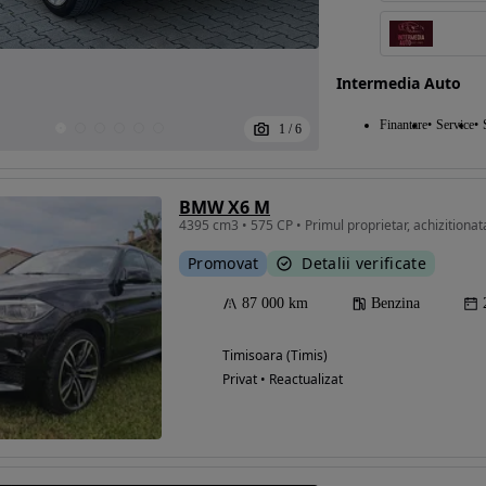
Intermedia Auto
Finantare
Service
1
/
6
BMW X6 M
4395 cm3 • 575 CP • Primul proprietar, achizitionat
Promovat
Detalii verificate
87 000 km
Benzina
Timisoara (Timis)
Privat • Reactualizat