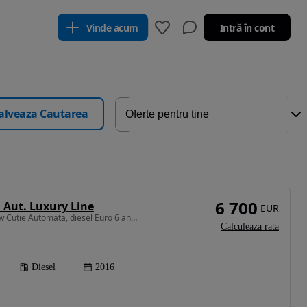
Vinde acum
Intră în cont
alveaza Cautarea
6 700
 Aut. Luxury Line
EUR
1496 cm3 • 116 CP • Bmw Cutie Automata, diesel Euro 6 an 2017
Calculeaza rata
Diesel
2016