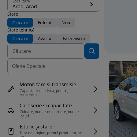
Localizare
Arad, Arad
Stare
Oricare
Folosit
Nou
Stare tehnică
Oricare
Avariat
Fără avarii
Motorizare și transmisie
Capacitate cilindrica, putere, 
transmisie
Caroserie și capacitate
Culoare, numar de portiere, numar 
locuri
Istoric și stare
Tara de origine, primul proprietar, are 