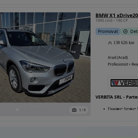
BMW X1 xDrive20
1995 cm3 • 190 CP
Eligibil pentru
Promovat
Det
finantare
138 626 km
Arad (Arad)
Profesionist • Rea
VERBITA SRL - Part
Finantare
Service
1
/
6