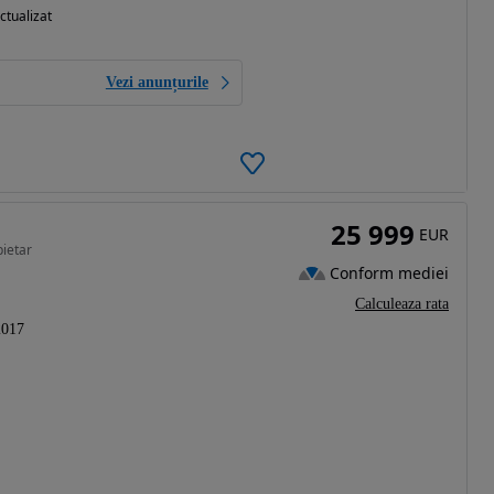
ctualizat
Vezi anunțurile
25 999
EUR
ietar
Conform mediei
Calculeaza rata
2017