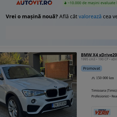
~10.000 de mașini evaluate 
Vrei o mașină nouă?
Află cât
valorează
cea v
BMW X4 xDrive20d
1995 cm3 • 190 CP • x
Promovat
150 000 km
Timisoara (Timis)
Profesionist • Rea