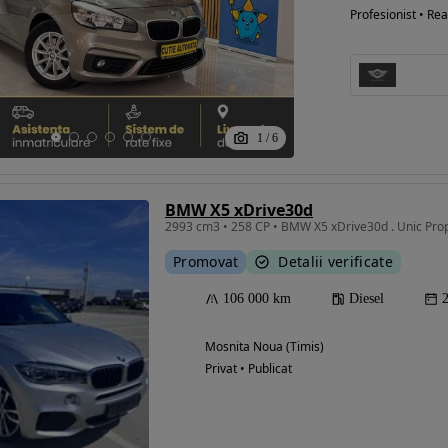
Profesionist • Rea
1
/
6
BMW X5 xDrive30d
2993 cm3 • 258 CP • BMW X5 xDrive30d . Unic Prop
Promovat
Detalii verificate
106 000 km
Diesel
Mosnita Noua (Timis)
Privat • Publicat