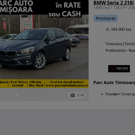
BMW Seria 2 218i
Promovat
184 000 km
Timisoara (Timis)
Profesionist • Rea
Parc Auto Timisoar
Finantare
Livrare gr
1
/
6