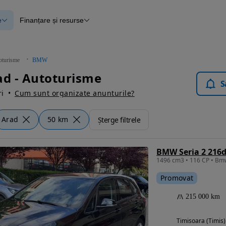
e
Finanțare și resurse
e
Finanțare
e
Instrument de evaluare a mașinii
Raport al istoricului vehiculului
ce
Blog Autovit.ro
oturisme
BMW
anțare
d - Autoturisme
lii verificate
S
i
Cum sunt organizate anunturile?
Arad
50 km
Șterge filtrele
BMW Seria 2 216d
Promovat
215 000 km
Timisoara (Timis)