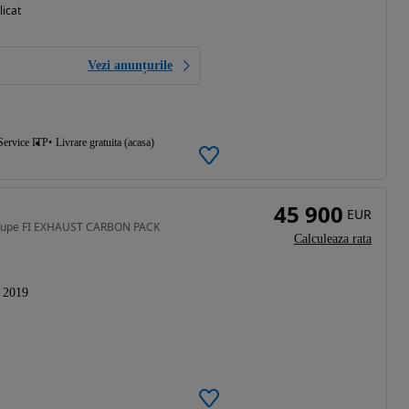
licat
Vezi anunțurile
Service ITP
Livrare gratuita (acasa)
45 900
EUR
Coupe FI EXHAUST CARBON PACK
Calculeaza rata
2019