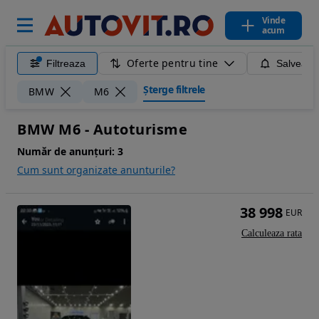
Vinde
acum
Oferte pentru tine
Filtreaza
Salveaza
Șterge filtrele
BMW
M6
BMW M6 - Autoturisme
Număr de anunțuri:
3
Cum sunt organizate anunturile?
38 998
EUR
Calculeaza rata