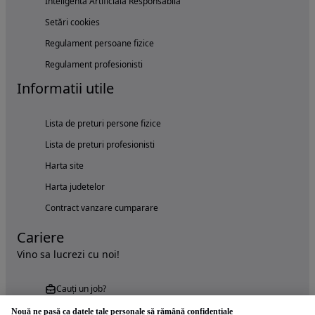
Inteligenta Artificiala Responsabila
Setări cookies
Regulament persoane fizice
Regulament profesionisti
Informatii utile
Lista de preturi persone fizice
Lista de preturi profesionisti
Harta site
Harta judetelor
Contract vanzare cumparare
Cariere
Vino sa lucrezi cu noi!
Cauți un job?
Nouă ne pasă ca datele tale personale să rămână confidențiale