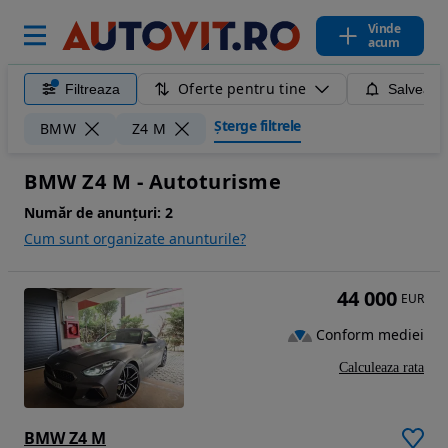
Vinde
acum
Oferte pentru tine
Filtreaza
Salveaza
Șterge filtrele
BMW
Z4 M
BMW Z4 M - Autoturisme
Număr de anunțuri:
2
Cum sunt organizate anunturile?
44 000
EUR
Conform mediei
Calculeaza rata
BMW Z4 M