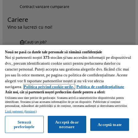
Contract vanzare cumparare
Cariere
Vino sa lucrezi cu noi!
Cauți un job?
Nouă ne pasă ca datele tale personale să rămână confidențiale
Noi și partenerii noștri
375
stocăm și/sau accesăm informații pe dispozitivul
dvs., precum identificatorii cookie unici pentru prelucrarea datelor cu
caracter personal. Puteți accepta sau gestiona alegerile dvs. făcând clic mai
jos sau în orice moment, pe pagina cu politica de confidențialitate. Aceste
alegeri vor fi raportate partenerilor noștri și nu vă vor afecta
Încearcă acum aplicația Autovit.ro
navigarea.
Politica privind cookie-urile,
Politica de confidențialitate
Atât noi, cât și partenerii noștri prelucrăm datele pentru a oferi:
Utilizarea unor date precise de geolocație. Scanarea activă a caracteristicilor dispozitivului pentru
identificare. Stocarea și/sau accesarea informațiilor de pe un dispozitiv. Publicitate și conținut
personalizat, măsurători ale publicității și de conținut, cercetarea audienței și dezvoltarea serviciilor.
Listă parteneri (furnizori)
Setează
Acceptă doar
Acceptă toate
preferințele
necesare