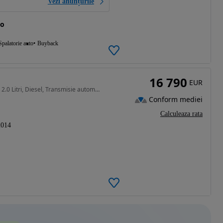
Vezi anunțurile
to
Spalatorie auto
Buyback
16 790
EUR
1995 cm3 • 218 CP • BMW X5 xDrive25d Steptronic 2.0 Litri, Diesel, Transmisie automată
Conform mediei
Calculeaza rata
2014