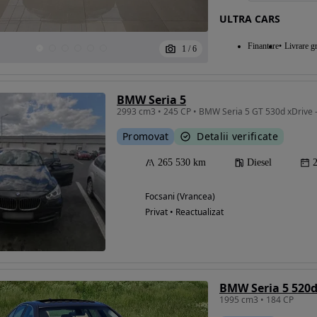
ULTRA CARS
Finantare
Livrare gr
1
/
6
BMW Seria 5
2993 cm3 • 245 CP • BMW Seria 5 GT 530d xDrive – 
Promovat
Detalii verificate
265 530 km
Diesel
Focsani (Vrancea)
Privat • Reactualizat
BMW Seria 5 520
1995 cm3 • 184 CP