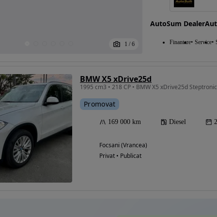
AutoSum DealerAu
Eligibil pentru
Finantare
Service
1
/
6
finantare
BMW X5 xDrive25d
Promovat
169 000 km
Diesel
Focsani (Vrancea)
Privat • Publicat