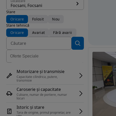
Localizare
Focsani, Focsani
Stare
Oricare
Folosit
Nou
Stare tehnică
Oricare
Avariat
Fără avarii
Motorizare și transmisie
Capacitate cilindrica, putere, 
transmisie
Caroserie și capacitate
Culoare, numar de portiere, numar 
locuri
Istoric și stare
Tara de origine, primul proprietar, are 