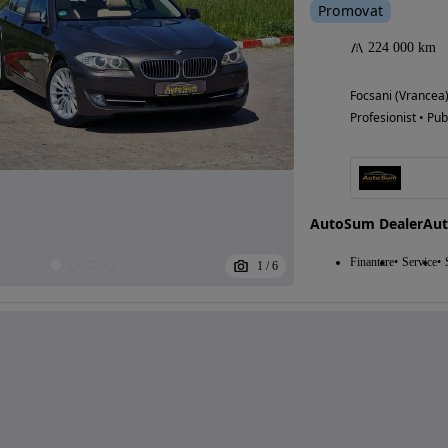
Promovat
224 000 km
Focsani (Vrancea
Profesionist • Pub
AutoSum DealerAu
Finantare
Service
1
/
6