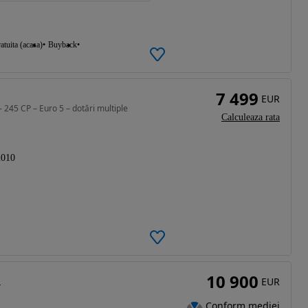
atuita (acasa)
Buyback
7 499
EUR
245 CP – Euro 5 – dotări multiple
Calculeaza rata
2010
10 900
d
EUR
Conform mediei