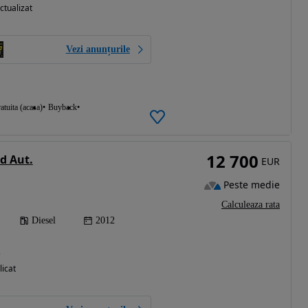
ctualizat
Vezi anunțurile
atuita (acasa)
Buyback
12 700
d Aut.
EUR
Peste medie
Calculeaza rata
Diesel
2012
)
licat