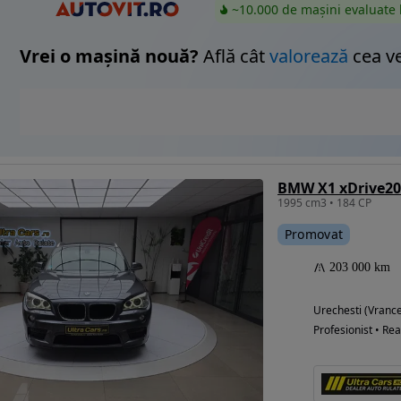
~10.000 de mașini evaluate 
Vrei o mașină nouă?
Află cât
valorează
cea v
BMW X1 xDrive20d
1995 cm3 • 184 CP
Promovat
203 000 km
Urechesti (Vranc
Profesionist • Rea