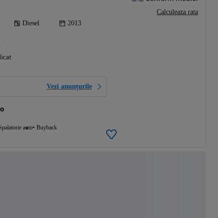
Calculeaza rata
Diesel
2013
)
licat
Vezi anunțurile
to
Spalatorie auto
Buyback