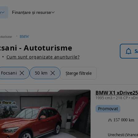
e
Finanțare și resurse
e
Finanțare
e
Instrument de evaluare a mașinii
Raport al istoricului vehiculului
ce
Blog Autovit.ro
oturisme
BMW
anțare
sani - Autoturisme
lii verificate
S
Cum sunt organizate anunturile?
Focsani
50 km
Șterge filtrele
BMW X1 xDrive25d
1995 cm3 • 218 CP • xDr
Promovat
157 000 km
Urechesti (Vranc