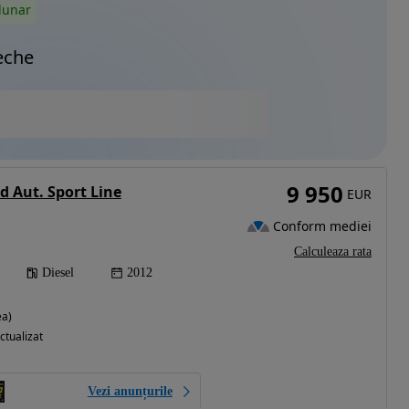
lunar
eche
9 950
 Aut. Sport Line
EUR
Conform mediei
Calculeaza rata
Diesel
2012
ea)
ctualizat
Vezi anunțurile