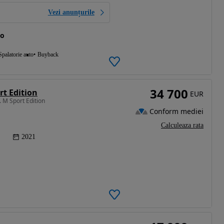
Vezi anunțurile
to
Spalatorie auto
Buyback
34 700
rt Edition
EUR
 M Sport Edition
Conform mediei
Calculeaza rata
2021