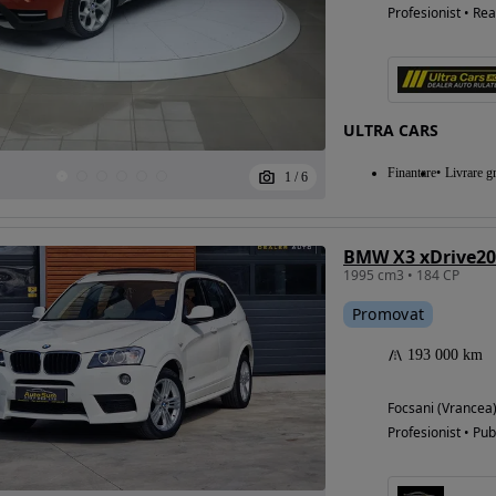
Profesionist • Rea
ULTRA CARS
Finantare
Livrare gr
1
/
6
BMW X3 xDrive20
1995 cm3 • 184 CP
Promovat
193 000 km
Focsani (Vrancea
Profesionist • Pub