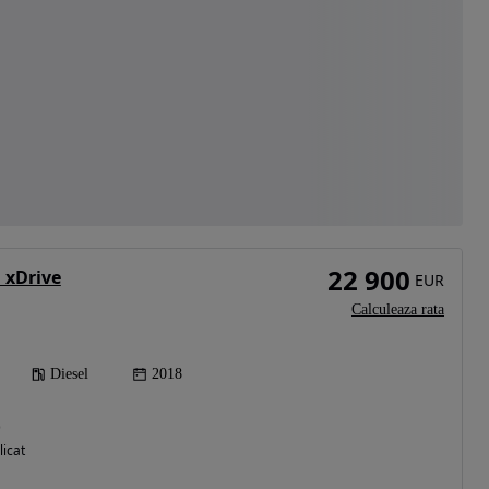
22 900
 xDrive
EUR
Calculeaza rata
Diesel
2018
)
licat