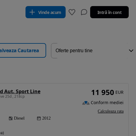
Vinde acum
Intră în cont
alveaza Cautarea
11 950
 Aut. Sport Line
EUR
ive 25d , 218cp
Conform mediei
Calculeaza rata
Diesel
2012
ea)