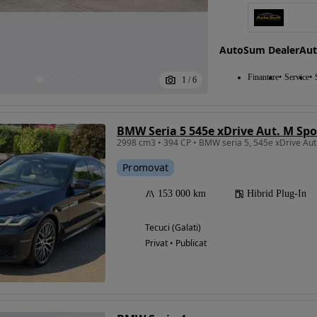
AutoSum DealerAu
Finantare
Service
1
/
6
BMW Seria 5 545e xDrive Aut. M Spo
2998 cm3 • 394 CP • BMW seria 5, 545e xDrive Aut.
Promovat
153 000 km
Hibrid Plug-In
Tecuci (Galati)
Privat • Publicat