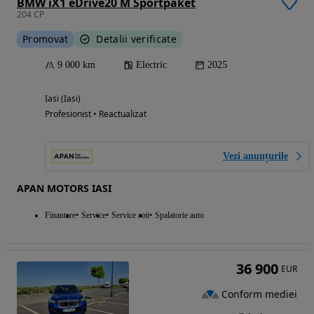
BMW iX1 eDrive20 M Sportpaket
204 CP
Promovat
Detalii verificate
9 000 km
Electric
2025
Iasi (Iasi)
Profesionist • Reactualizat
Vezi anunțurile
APAN MOTORS IASI
Finantare
Service
Service roti
Spalatorie auto
36 900
EUR
Conform mediei