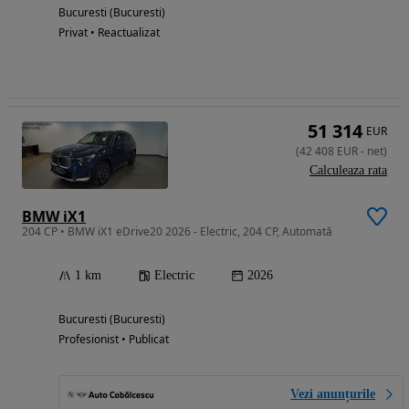
Bucuresti (Bucuresti)
Privat • Reactualizat
51 314
EUR
(
42 408
EUR
-
net
)
Calculeaza rata
BMW iX1
204 CP • BMW iX1 eDrive20 2026 - Electric, 204 CP, Automată
1 km
Electric
2026
Bucuresti (Bucuresti)
Profesionist • Publicat
Vezi anunțurile