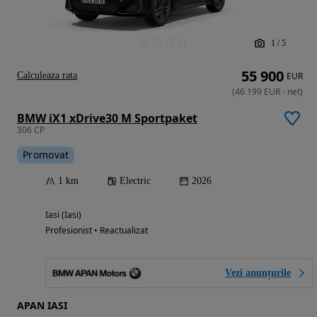
1
/
5
55 900
Calculeaza rata
EUR
(
46 199
EUR
-
net
)
BMW iX1 xDrive30 M Sportpaket
306 CP
Promovat
1 km
Electric
2026
Iasi (Iasi)
Profesionist • Reactualizat
Vezi anunțurile
APAN IASI