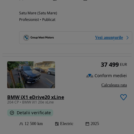
Satu Mare (Satu Mare)
Profesionist • Publicat
Vezi anunțurile
37 499
EUR
Conform mediei
Calculeaza rata
BMW iX1 eDrive20 xLine
204 CP • BMW iX1 20e xLine
Detalii verificate
12 500 km
Electric
2025