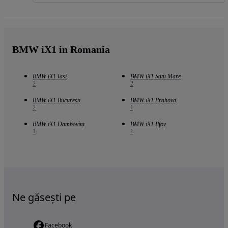
BMW iX1 in Romania
BMW iX1 Iasi
BMW iX1 Satu Mare
2
2
BMW iX1 Bucuresti
BMW iX1 Prahova
2
1
BMW iX1 Dambovita
BMW iX1 Ilfov
1
1
Ne găsești pe
Facebook