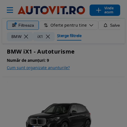
Vinde
acum
Oferte pentru tine
Filtreaza
Salveaza
Șterge filtrele
BMW
iX1
BMW iX1 - Autoturisme
Număr de anunțuri:
9
Cum sunt organizate anunturile?