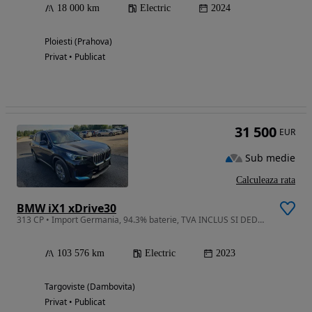
18 000 km
Electric
2024
Ploiesti (Prahova)
Privat • Publicat
31 500
EUR
Sub medie
Calculeaza rata
BMW iX1 xDrive30
313 CP • Import Germania, 94.3% baterie, TVA INCLUS SI DEDUCTIBIL
103 576 km
Electric
2023
Targoviste (Dambovita)
Privat • Publicat