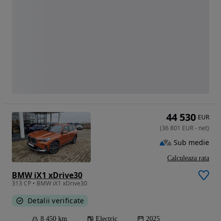
44 530
EUR
(
36 801
EUR
-
net
)
Sub medie
Calculeaza rata
BMW iX1 xDrive30
313 CP • BMW iX1 xDrive30
Detalii verificate
8 450 km
Electric
2025