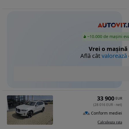
~10.000 de mașini ev
Vrei o mașină
Află cât
valorează
33 900
EUR
(
28 016
EUR
-
net
)
Conform mediei
Calculeaza rata