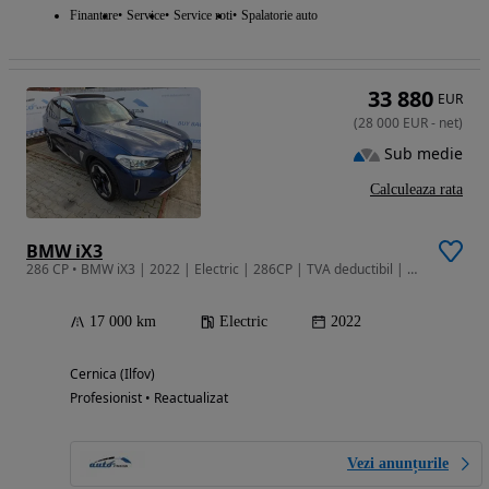
Finantare
Service
Service roti
Spalatorie auto
33 880
EUR
(
28 000
EUR
-
net
)
Sub medie
Calculeaza rata
BMW iX3
286 CP • BMW iX3 | 2022 | Electric | 286CP | TVA deductibil | Leasing
17 000 km
Electric
2022
Cernica (Ilfov)
Profesionist • Reactualizat
Vezi anunțurile