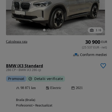
1
/
6
30 900
Calculeaza rata
EUR
(
25 537
EUR
-
net
)
Conform mediei
BMW iX3 Standard
286 CP • BMW iX3 286 cp
Promovat
Detalii verificate
98 871 km
Electric
2021
Braila (Braila)
Profesionist • Reactualizat