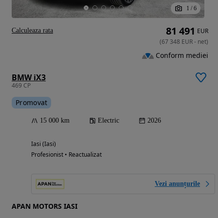
1
/
6
81 491
Calculeaza rata
EUR
(
67 348
EUR
-
net
)
Conform mediei
BMW iX3
469 CP
Promovat
15 000 km
Electric
2026
Iasi (Iasi)
Profesionist • Reactualizat
Vezi anunțurile
APAN MOTORS IASI