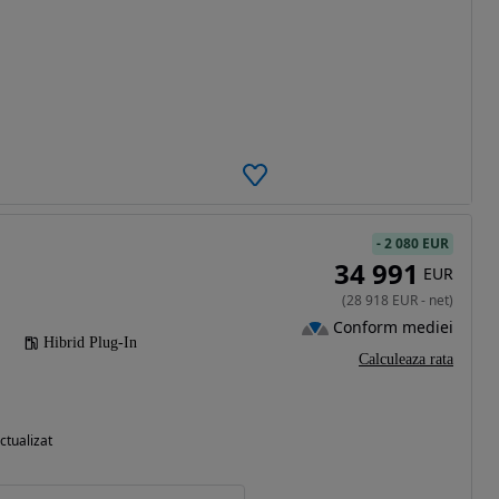
-
2 080 EUR
34 991
EUR
(
28 918
EUR
-
net
)
Conform mediei
Hibrid Plug-In
Calculeaza rata
ctualizat