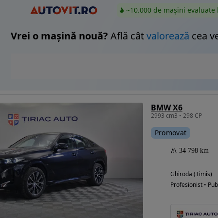
~10.000 de mașini evaluate 
Vrei o mașină nouă?
Află cât
valorează
cea v
BMW X6
2993 cm3 • 298 CP
Promovat
34 798 km
Ghiroda (Timis)
Profesionist • Pub