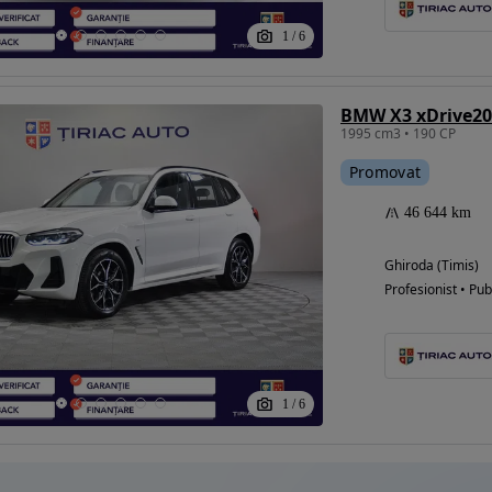
1
/
6
Eligibil pentru
BMW X3 xDrive20
finantare
1995 cm3 • 190 CP
Promovat
46 644 km
Ghiroda (Timis)
Profesionist • Pub
1
/
6