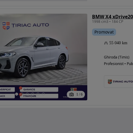
BMW X4 xDrive20i
1998 cm3 • 184 CP
Promovat
55 040 km
Ghiroda (Timis)
Profesionist • Pub
1
/
6