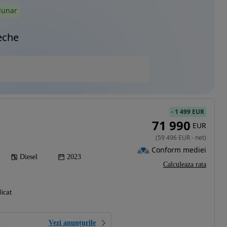
lunar
eche
-
1 499 EUR
71 990
EUR
(
59 496
EUR
-
net
)
Conform mediei
Diesel
2023
Calculeaza rata
licat
Vezi anunțurile