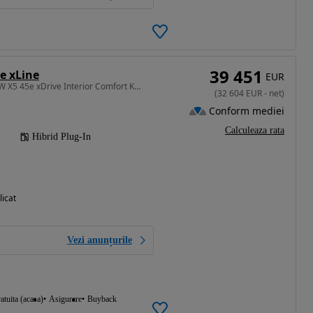
39 451
e xLine
EUR
2998 cm3 • 394 CP • BMW X5 45e xDrive Interior Comfort Keyless Ambientale HeadUp Laser
(
32 604
EUR
-
net
)
Conform mediei
Calculeaza rata
Hibrid Plug-In
licat
Vezi anunțurile
atuita (acasa)
Asigurare
Buyback