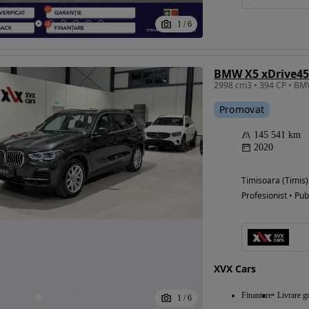
1
/
6
BMW X5 xDrive45
Promovat
145 541 km
2020
Timisoara (Timis)
Profesionist • Pub
XVX Cars
Finantare
Livrare gr
1
/
6