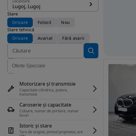
Localizare
Lugoj, Lugoj
Stare
Oricare
Folosit
Nou
Stare tehnică
Oricare
Avariat
Fără avarii
Motorizare și transmisie
Capacitate cilindrica, putere, 
transmisie
Caroserie și capacitate
Culoare, numar de portiere, numar 
locuri
Istoric și stare
Tara de origine, primul proprietar, are 