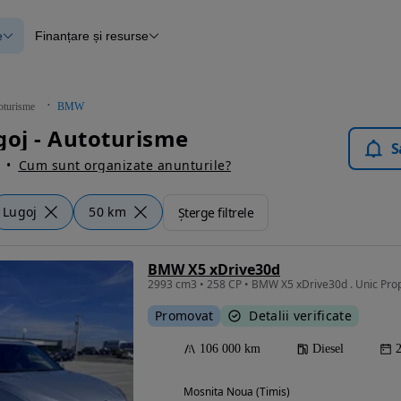
e
Finanțare și resurse
e
Finanțare
e
Instrument de evaluare a mașinii
Raport al istoricului vehiculului
ce
Blog Autovit.ro
oturisme
BMW
anțare
oj - Autoturisme
lii verificate
S
Cum sunt organizate anunturile?
Lugoj
50 km
Șterge filtrele
BMW X5 xDrive30d
2993 cm3 • 258 CP • BMW X5 xDrive30d . Unic Prop
Promovat
Detalii verificate
106 000 km
Diesel
Mosnita Noua (Timis)