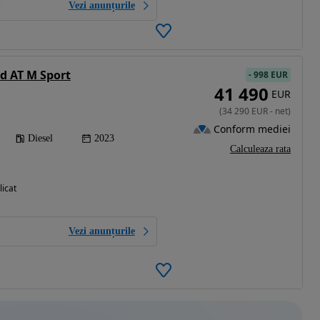
Vezi anunțurile
d AT M Sport
-
998 EUR
41 490
EUR
(
34 290
EUR
-
net
)
Conform mediei
Diesel
2023
Calculeaza rata
licat
Vezi anunțurile