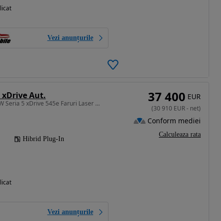
licat
Vezi anunțurile
37 400
 xDrive Aut.
EUR
2998 cm3 • 394 CP • BMW Seria 5 xDrive 545e Faruri Laser Keyless Trapa Assisted Driving
(
30 910
EUR
-
net
)
Conform mediei
Calculeaza rata
Hibrid Plug-In
licat
Vezi anunțurile