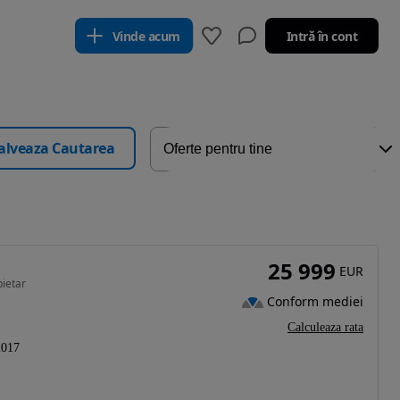
Vinde acum
Intră în cont
alveaza Cautarea
25 999
EUR
ietar
Conform mediei
Calculeaza rata
2017