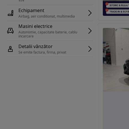
VIN 
Echipament
Airbag, aer conditionat, multimedia
Masini electrice
Autonomie, capacitate baterie, cablu 
incarcare 
Detalii vânzător
Se emite factura, firma, privat