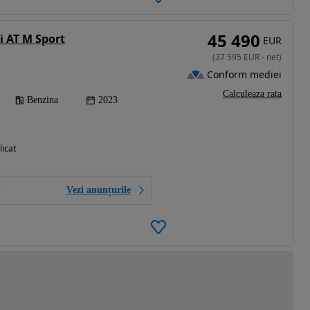
45 490
 AT M Sport
EUR
(
37 595
EUR
-
net
)
Conform mediei
Calculeaza rata
Benzina
2023
licat
Vezi anunțurile