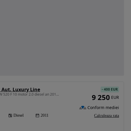
 Aut. Luxury Line
-
400 EUR
1995 cm3 • 184 CP • BMW 520 F 10 motor 2.0 diesel an 2011 euro 5
9 250
EUR
Conform mediei
Diesel
2011
Calculeaza rata