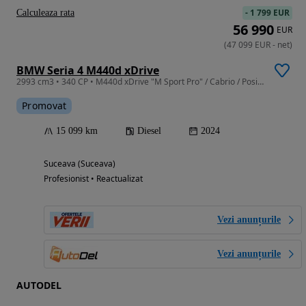
-
1 799 EUR
Calculeaza rata
56 990
EUR
(
47 099
EUR
-
net
)
BMW Seria 4 M440d xDrive
2993 cm3 • 340 CP • M440d xDrive "M Sport Pro" / Cabrio / Posibilitate Leasing
Promovat
15 099 km
Diesel
2024
Suceava (Suceava)
Profesionist • Reactualizat
Vezi anunțurile
Vezi anunțurile
AUTODEL