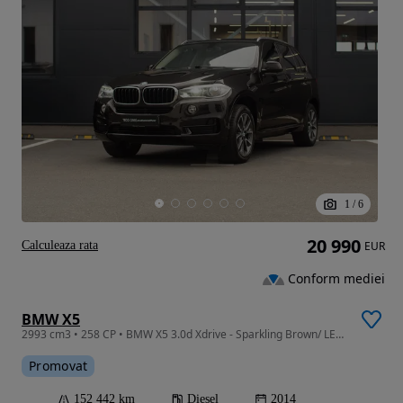
1
/
6
20 990
Calculeaza rata
EUR
Conform mediei
BMW X5
2993 cm3 • 258 CP • BMW X5 3.0d Xdrive - Sparkling Brown/ LED/ Harman/ TVA
Promovat
152 442 km
Diesel
2014