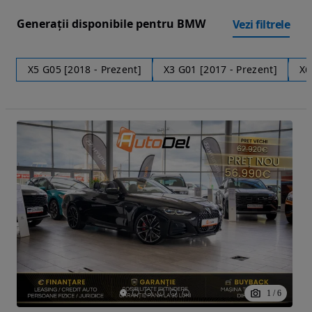
Generații disponibile pentru BMW
Vezi filtrele
X5 G05 [2018 - Prezent]
X3 G01 [2017 - Prezent]
X6
1
/
6