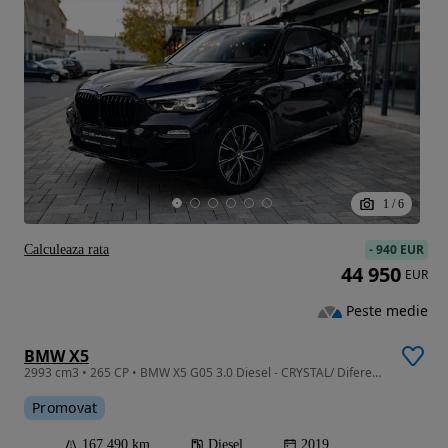
1
/
6
-
940 EUR
Calculeaza rata
44 950
EUR
Peste medie
BMW X5
2993 cm3 • 265 CP • BMW X5 G05 3.0 Diesel - CRYSTAL/ Diferențial/ Perne/ Individual
Promovat
167 490 km
Diesel
2019