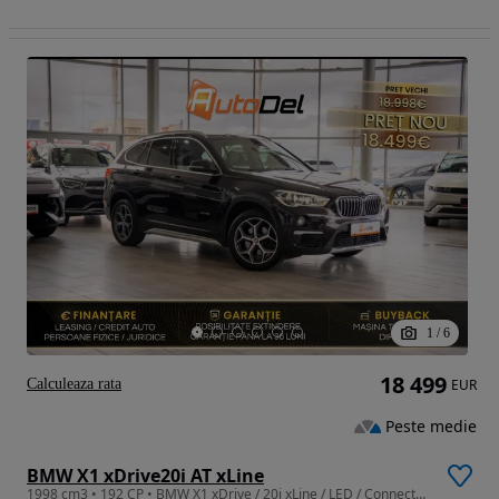
1
/
6
18 499
Calculeaza rata
EUR
Peste medie
BMW X1 xDrive20i AT xLine
1998 cm3 • 192 CP • BMW X1 xDrive / 20i xLine / LED / ConnectedDrive / Start-Stop