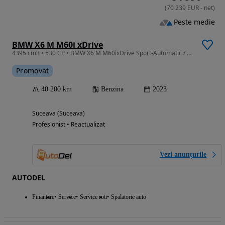
(
70 239
EUR
-
net
)
Peste medie
BMW X6 M M60i xDrive
4395 cm3 • 530 CP • BMW X6 M M60ixDrive Sport-Automatic / Scaune active / 360 / Trapă
Promovat
40 200 km
Benzina
2023
Suceava (Suceava)
Profesionist • Reactualizat
Vezi anunțurile
AUTODEL
Finantare
Service
Service roti
Spalatorie auto