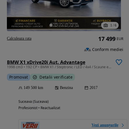
1
/
6
17 499
Calculeaza rata
EUR
Conform mediei
BMW X1 xDrive20i Aut. Advantage
1998 cm3 • 192 CP • BMW X1 / Steptronic / LED / 4x4 / Scaune electrice
Promovat
Detalii verificate
149 500 km
Benzina
2017
Suceava (Suceava)
Profesionist • Reactualizat
Vezi anunțurile