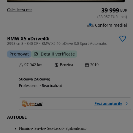
39 999
Calculeaza rata
EUR
(
33 057
EUR
-
net
)
Conform mediei
BMW X5 xDrive40i
2998 cm3 • 340 CP • BMW X5 40i xDrive 3.0 Sport-Automatic
Promovat
Detalii verificate
97 942 km
Benzina
2019
Suceava (Suceava)
Profesionist • Reactualizat
Vezi anunțurile
AUTODEL
Finantare
Service
Service roti
Spalatorie auto