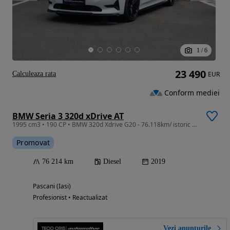
1
/
6
23 490
Calculeaza rata
EUR
Conform mediei
BMW Seria 3 320d xDrive AT
1995 cm3 • 190 CP • BMW 320d Xdrive G20 - 76.118km/ istoric BMW/ stare EXCEPTIONALA
Promovat
76 214 km
Diesel
2019
Pascani (Iasi)
Profesionist • Reactualizat
Vezi anunțurile