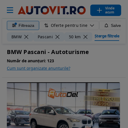
Vinde
acum
Oferte pentru tine
Filtreaza
Salveaza
Șterge filtrele
BMW
Pascani
50 km
BMW Pascani - Autoturisme
Număr de anunțuri:
123
Cum sunt organizate anunturile?