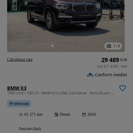
1
/
6
29 489
Calculeaza rata
EUR
(
24 371
EUR
-
net
)
Conform mediei
BMW X3
1995 cm3 • 190 CP • BMW X3 X-LINE 2.0d Xdrive - Terra Braun- 61.000 km- TVA/ LEASING
Promovat
61 271 km
Diesel
2018
Pascani (Iasi)