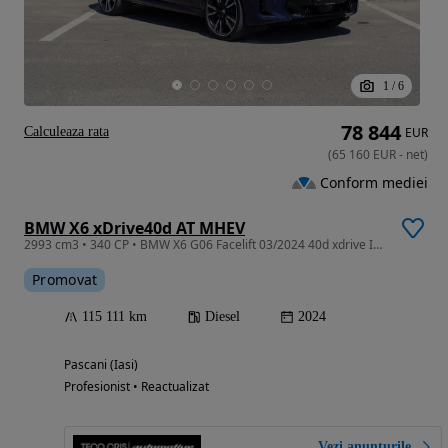
1
/
6
78 844
Calculeaza rata
EUR
(
65 160
EUR
-
net
)
Conform mediei
BMW X6 xDrive40d AT MHEV
2993 cm3 • 340 CP • BMW X6 G06 Facelift 03/2024 40d xdrive INDIVIDUAL- Leasing
Promovat
115 111 km
Diesel
2024
Pascani (Iasi)
Profesionist • Reactualizat
Vezi anunțurile