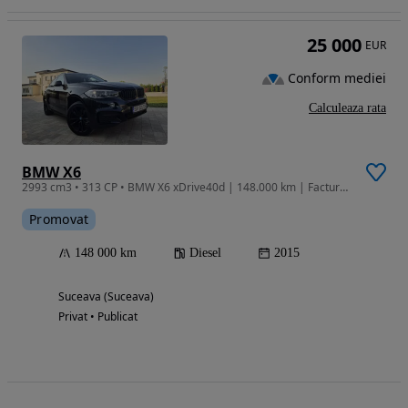
25 000
EUR
Conform mediei
Calculeaza rata
BMW X6
2993 cm3 • 313 CP • BMW X6 xDrive40d | 148.000 km | Factură | TVA deductibil
Promovat
148 000 km
Diesel
2015
Suceava (Suceava)
Privat • Publicat