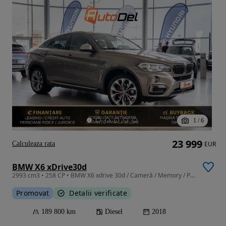
1
/
6
23 999
Calculeaza rata
EUR
BMW X6 xDrive30d
2993 cm3 • 258 CP • BMW X6 xdrive 30d / Cameră / Memory / Piele Dakota / Soft-Close / LED
Promovat
Detalii verificate
189 800 km
Diesel
2018