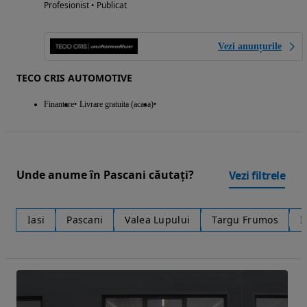
Profesionist • Publicat
Vezi anunțurile
TECO CRIS AUTOMOTIVE
Finantare
Livrare gratuita (acasa)
Unde anume în Pascani căutați?
Vezi filtrele
Iasi
Pascani
Valea Lupului
Targu Frumos
I