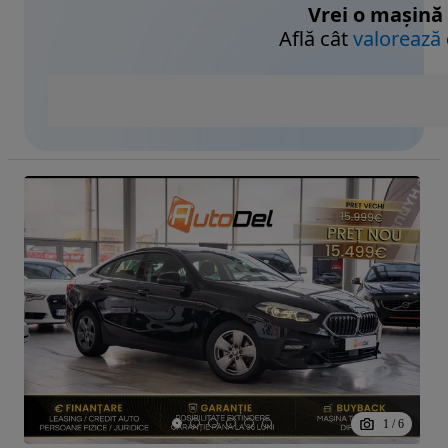
Vrei o mașină
Află cât
valorează
1
/
6