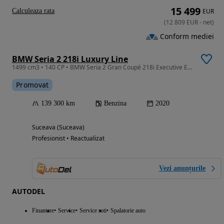
15 499
Calculeaza rata
EUR
(
12 809
EUR
-
net
)
Conform mediei
BMW Seria 2 218i Luxury Line
1499 cm3 • 140 CP • BMW Seria 2 Gran Coupé 218i Executive Edition
Promovat
139 300 km
Benzina
2020
Suceava (Suceava)
Profesionist • Reactualizat
Vezi anunțurile
AUTODEL
Finantare
Service
Service roti
Spalatorie auto