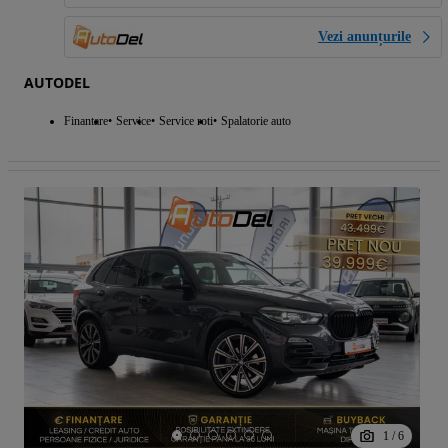
Vezi anunțurile
AUTODEL
Finantare
Service
Service roti
Spalatorie auto
1
/
6