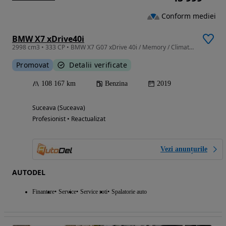
Conform mediei
BMW X7 xDrive40i
2998 cm3 • 333 CP • BMW X7 G07 xDrive 40i / Memory / Climatronic 5 zone / Head-up
Promovat
Detalii verificate
108 167 km
Benzina
2019
Suceava (Suceava)
Profesionist • Reactualizat
Vezi anunțurile
AUTODEL
Finantare
Service
Service roti
Spalatorie auto