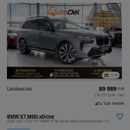
1
/
6
89 989
Calculeaza rata
EUR
(
74 371
EUR
-
net
)
Sub medie
BMW X7 M60i xDrive
4395 cm3 • 530 CP • BMW X7 M xdrive M60i sportautomatic / Trapă / Cameră / Harman-Kardon