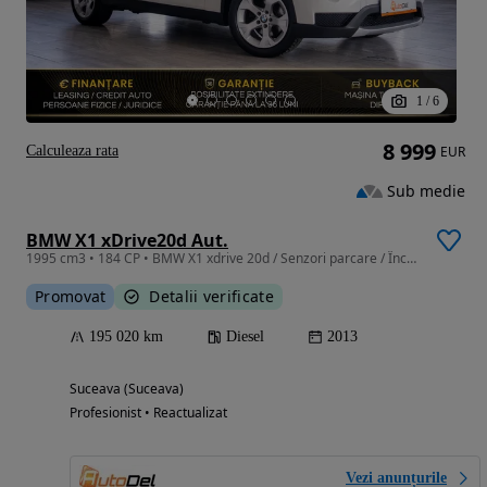
1
/
6
8 999
Calculeaza rata
EUR
Sub medie
BMW X1 xDrive20d Aut.
1995 cm3 • 184 CP • BMW X1 xdrive 20d / Senzori parcare / Încălzire scaune / Climatronic
Promovat
Detalii verificate
195 020 km
Diesel
2013
Suceava (Suceava)
Profesionist • Reactualizat
Vezi anunțurile