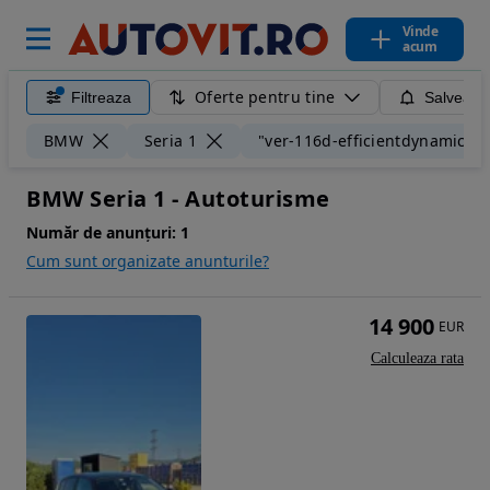
Vinde
acum
Oferte pentru tine
Filtreaza
Salveaza
BMW
Seria 1
"ver-116d-efficientdynamics-e
BMW Seria 1 - Autoturisme
Număr de anunțuri:
1
Cum sunt organizate anunturile?
14 900
EUR
Calculeaza rata