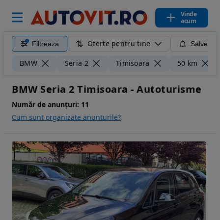
Vinde
acum
Oferte pentru tine
Filtreaza
Salveaza
BMW
Seria 2
Timisoara
50 km
BMW Seria 2 Timisoara - Autoturisme
Număr de anunțuri:
11
Cum sunt organizate anunturile?