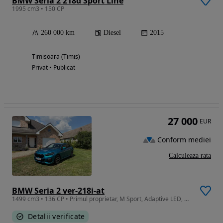
BMW Seria 2 218d Sport Line
1995 cm3 • 150 CP
260 000 km
Diesel
2015
Timisoara (Timis)
Privat • Publicat
27 000
EUR
Conform mediei
Calculeaza rata
BMW Seria 2 ver-218i-at
1499 cm3 • 136 CP • Primul proprietar, M Sport, Adaptive LED, ACC
Detalii verificate