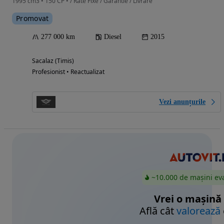
1995 cm3 • 150 CP • / Rate Fixe / Garantie / Livrare
Promovat
277 000 km
Diesel
2015
Sacalaz (Timis)
Profesionist • Reactualizat
Vezi anunțurile
~10.000 de mașini ev
Vrei o mașină
Află cât
valorează