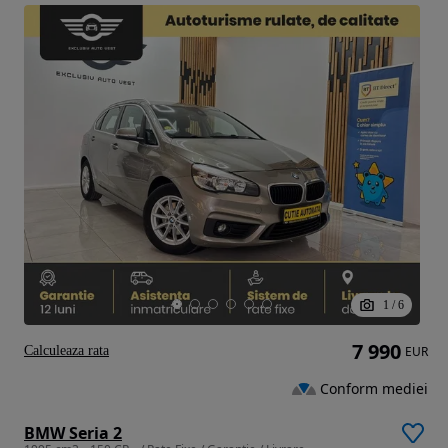
1
/
6
7 990
Calculeaza rata
EUR
Conform mediei
BMW Seria 2