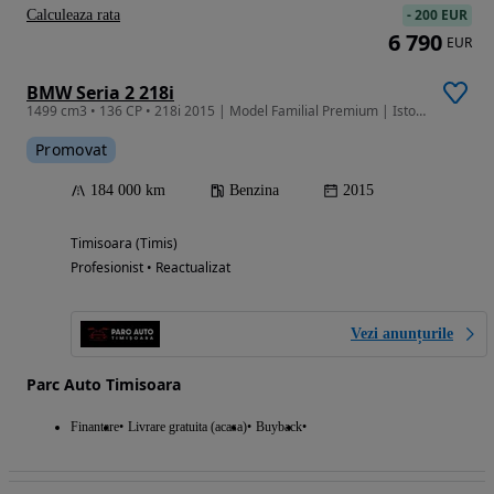
-
200 EUR
Calculeaza rata
6 790
EUR
BMW Seria 2 218i
1499 cm3 • 136 CP • 218i 2015 | Model Familial Premium | Istoric Certificat | Rate Fixe
Promovat
184 000 km
Benzina
2015
Timisoara (Timis)
Profesionist • Reactualizat
Vezi anunțurile
Parc Auto Timisoara
Finantare
Livrare gratuita (acasa)
Buyback