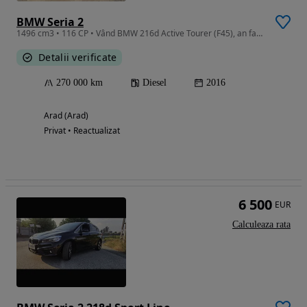
BMW Seria 2
1496 cm3 • 116 CP • Vând BMW 216d Active Tourer (F45), an fabricație 2016
Detalii verificate
270 000 km
Diesel
2016
Arad (Arad)
Privat • Reactualizat
6 500
EUR
Calculeaza rata