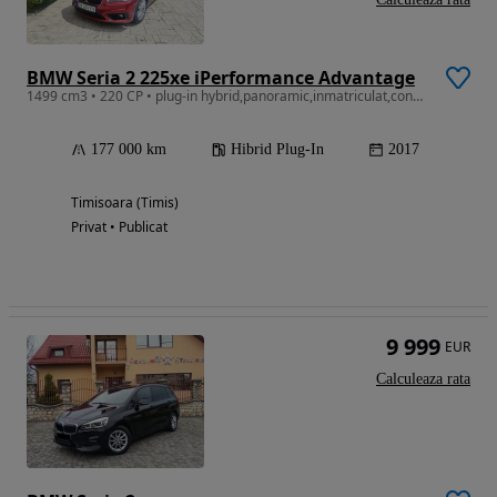
BMW Seria 2 225xe iPerformance Advantage
1499 cm3 • 220 CP • plug-in hybrid,panoramic,inmatriculat,consum 4,7 l/100km oras
177 000 km
Hibrid Plug-In
2017
Timisoara (Timis)
Privat • Publicat
9 999
EUR
Calculeaza rata