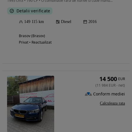
1995 cm3 • 190 CP • O combinatie rara de Xdrive si cutie manuala
Detalii verificate
149 115 km
Diesel
2016
Brasov (Brasov)
Privat • Reactualizat
14 500
EUR
(
11 984
EUR
-
net
)
Conform mediei
Calculeaza rata