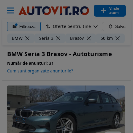
Vinde
acum
Oferte pentru tine
Filtreaza
Salveaza
Ște
BMW
Seria 3
Brasov
50 km
BMW Seria 3 Brasov - Autoturisme
Număr de anunțuri:
31
Cum sunt organizate anunturile?