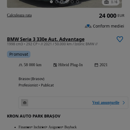
1
/
6
24 000
Calculeaza rata
EUR
Conform mediei
BMW Seria 3 330e Aut. Advantage
1998 cm3 • 292 CP • // 2021 / 50.000 km / Istoric BMW //
Promovat
58 000 km
Hibrid Plug-In
2021
Brasov (Brasov)
Profesionist • Publicat
Vezi anunțurile
KRON AUTO PARK BRAȘOV
Finantare
Inchirieri
Asigurare
Buyback