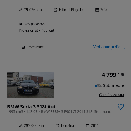
79 026 km
Hibrid Plug-In
2020
Brasov (Brasov)
Profesionist • Publicat
Vezi anunțurile
Profesionist
4 799
EUR
Sub medie
Calculeaza rata
BMW Seria 3 318i Aut.
1995 cm3 • 143 CP • BMW SERIA 3 E90 LCI 2011 318i Steptronic
297 000 km
Benzina
2011