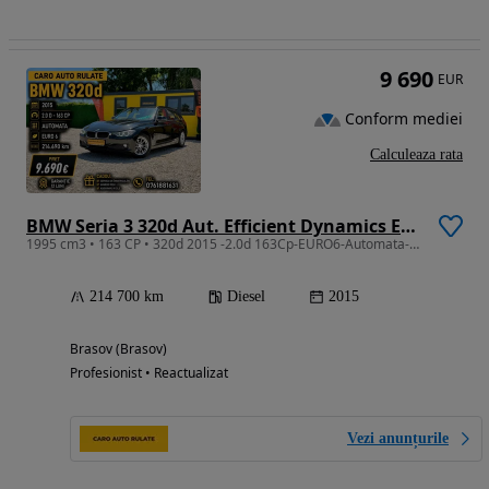
9 690
EUR
Conform mediei
Calculeaza rata
BMW Seria 3 320d Aut. Efficient Dynamics Edition
1995 cm3 • 163 CP • 320d 2015 -2.0d 163Cp-EURO6-Automata-Km Reali-Parc Auto-Rate-GARANTIE
214 700 km
Diesel
2015
Brasov (Brasov)
Profesionist • Reactualizat
Vezi anunțurile