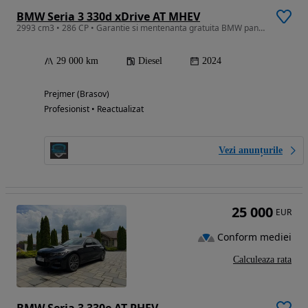
BMW Seria 3 330d xDrive AT MHEV
2993 cm3 • 286 CP • Garantie si mentenanta gratuita BMW pana la 100 mii km
29 000 km
Diesel
2024
Prejmer (Brasov)
Profesionist • Reactualizat
Vezi anunțurile
25 000
EUR
Conform mediei
Calculeaza rata