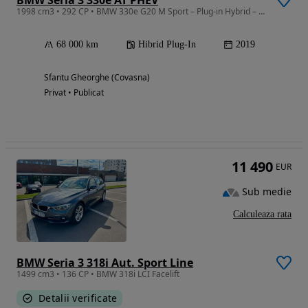
BMW Seria 3 330e AT PHEV
1998 cm3 • 292 CP • BMW 330e G20 M Sport – Plug-in Hybrid – 68.000 km – TVA deductibil
68 000 km
Hibrid Plug-In
2019
Sfantu Gheorghe (Covasna)
Privat • Publicat
11 490
EUR
Sub medie
Calculeaza rata
BMW Seria 3 318i Aut. Sport Line
1499 cm3 • 136 CP • BMW 318i LCI Facelift
Detalii verificate