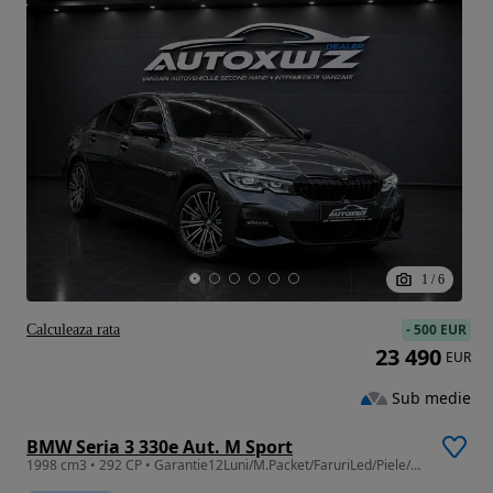
1
/
6
-
500 EUR
Calculeaza rata
23 490
EUR
Sub medie
BMW Seria 3 330e Aut. M Sport
1998 cm3 • 292 CP • Garantie12Luni/M.Packet/FaruriLed/Piele/Distronic/Camera