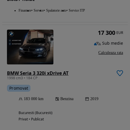
Finantare
Service
Spalatorie auto
Service ITP
17 300
EUR
Sub medie
Calculeaza rata
BMW Seria 3 320i xDrive AT
1998 cm3 • 184 CP
Promovat
183 000 km
Benzina
2019
Bucuresti (Bucuresti)
Privat • Publicat