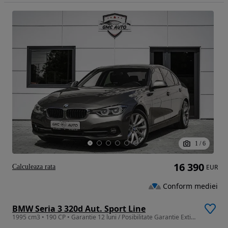
1
/
6
16 390
Calculeaza rata
EUR
Conform mediei
BMW Seria 3 320d Aut. Sport Line
1995 cm3 • 190 CP • Garantie 12 luni / Posibilitate Garantie Extinsa / Rate / Credit Auto