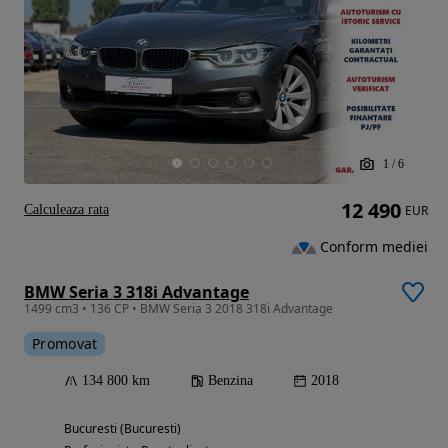
1
/
6
12 490
Calculeaza rata
EUR
Conform mediei
BMW Seria 3 318i Advantage
1499 cm3 • 136 CP • BMW Seria 3 2018 318i Advantage
Promovat
134 800 km
Benzina
2018
Bucuresti (Bucuresti)