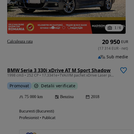
1
/
6
20 950
Calculeaza rata
EUR
(
17 314
EUR
-
net
)
Sub medie
BMW Seria 3 330i xDrive AT M Sport Shadow
1998 cm3 • 252 CP • 17.3341e+TVA///M pachet xDrive Laser piele doar 75TKm
Promovat
Detalii verificate
75 000 km
Benzina
2018
Bucuresti (Bucuresti)
Profesionist • Publicat