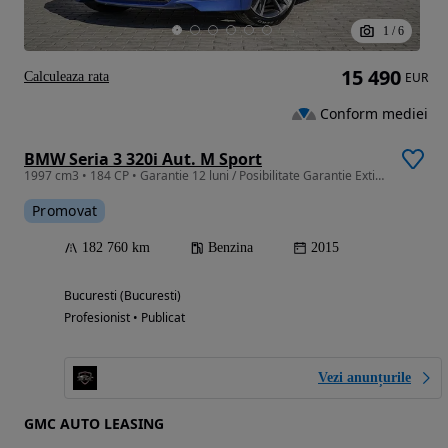
1
/
6
15 490
Calculeaza rata
EUR
Conform mediei
BMW Seria 3 320i Aut. M Sport
1997 cm3 • 184 CP • Garantie 12 luni / Posibilitate Garantie Extinsa / Rate / Credit Auto
Promovat
182 760 km
Benzina
2015
Bucuresti (Bucuresti)
Profesionist • Publicat
Vezi anunțurile
GMC AUTO LEASING