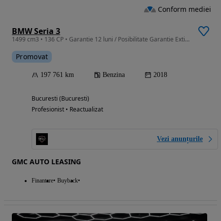
Conform mediei
BMW Seria 3
1499 cm3 • 136 CP • Garantie 12 luni / Posibilitate Garantie Extinsa / Rate / Credit Auto
Promovat
197 761 km
Benzina
2018
Bucuresti (Bucuresti)
Profesionist • Reactualizat
Vezi anunțurile
GMC AUTO LEASING
Finantare
Buyback