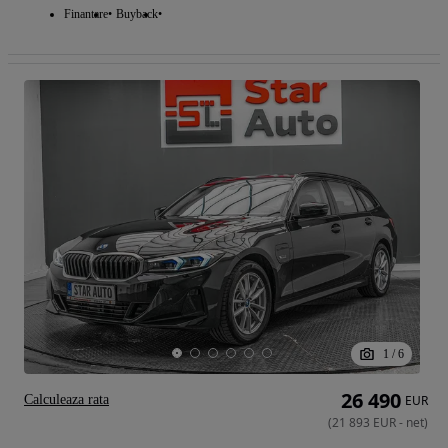
Finantare
Buyback
1
/
6
26 490
Calculeaza rata
EUR
(
21 893
EUR
-
net
)