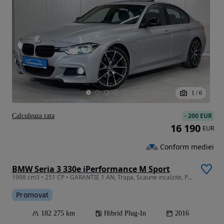
1
/
6
-
200 EUR
Calculeaza rata
16 190
EUR
Conform mediei
BMW Seria 3 330e iPerformance M Sport
1998 cm3 • 251 CP • GARANTIE 1 AN, Trapa, Scaune incalzite, Pachet M, Piele
Promovat
182 275 km
Hibrid Plug-In
2016