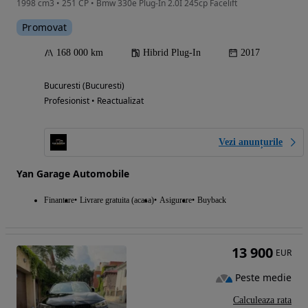
1998 cm3 • 251 CP • Bmw 330e Plug-In 2.0I 245cp Facelift
Promovat
168 000 km
Hibrid Plug-In
2017
Bucuresti (Bucuresti)
Profesionist • Reactualizat
Vezi anunțurile
Yan Garage Automobile
Finantare
Livrare gratuita (acasa)
Asigurare
Buyback
13 900
EUR
Peste medie
Calculeaza rata