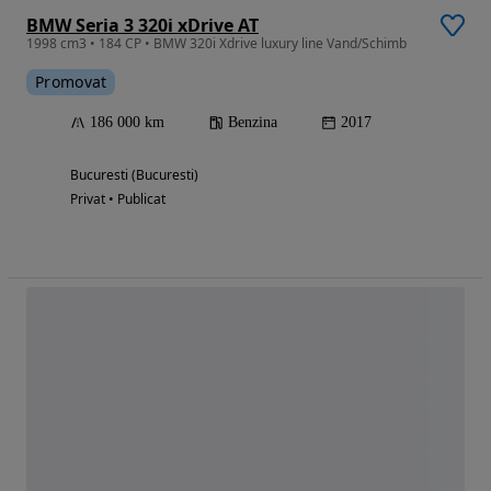
BMW Seria 3 320i xDrive AT
1998 cm3 • 184 CP • BMW 320i Xdrive luxury line Vand/Schimb
Promovat
186 000 km
Benzina
2017
Bucuresti (Bucuresti)
Privat • Publicat