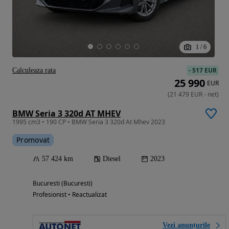
1
/
6
-
517 EUR
Calculeaza rata
25 990
EUR
(
21 479
EUR
-
net
)
BMW Seria 3 320d AT MHEV
1995 cm3 • 190 CP • BMW Seria 3 320d At Mhev 2023
Promovat
57 424 km
Diesel
2023
Bucuresti (Bucuresti)
Profesionist • Reactualizat
Vezi anunțurile