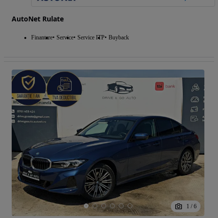
AutoNet Rulate
Finantare
Service
Service ITP
Buyback
1
/
6