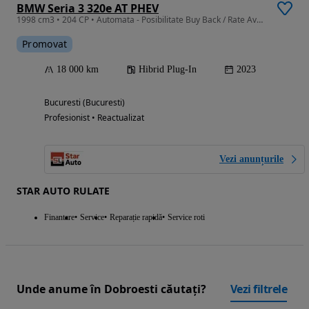
BMW Seria 3 320e AT PHEV
1998 cm3 • 204 CP • Automata - Posibilitate Buy Back / Rate Avans 0% / Garantie 36 Luni
Promovat
18 000 km
Hibrid Plug-In
2023
Bucuresti (Bucuresti)
Profesionist • Reactualizat
Vezi anunțurile
STAR AUTO RULATE
Finantare
Service
Reparație rapidă
Service roti
Unde anume în Dobroesti căutați?
Vezi filtrele