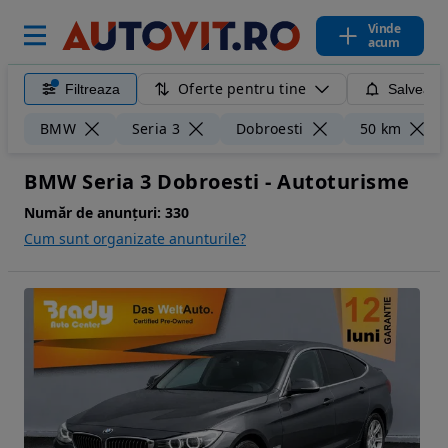
Vinde
acum
Oferte pentru tine
Filtreaza
Salveaza
BMW
Seria 3
Dobroesti
50 km
BMW Seria 3 Dobroesti - Autoturisme
Număr de anunțuri:
330
Cum sunt organizate anunturile?