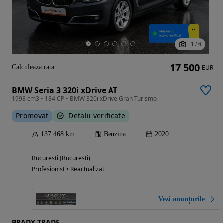
1
/
6
17 500
Calculeaza rata
EUR
BMW Seria 3 320i xDrive AT
1998 cm3 • 184 CP • BMW 320i xDrive Gran Turismo
Promovat
Detalii verificate
137 468 km
Benzina
2020
Bucuresti (Bucuresti)
Profesionist • Reactualizat
Vezi anunțurile
BRADY TRADE