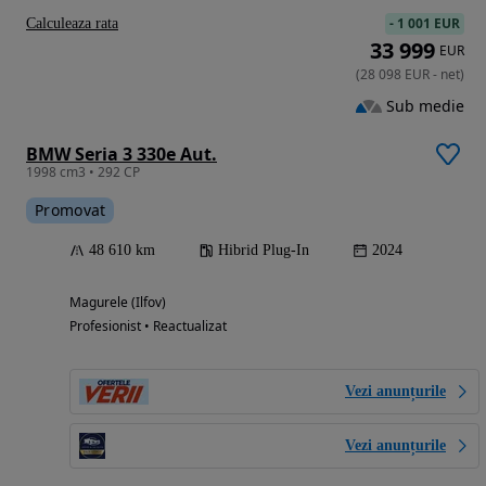
-
1 001 EUR
Calculeaza rata
33 999
EUR
(
28 098
EUR
-
net
)
Sub medie
BMW Seria 3 330e Aut.
1998 cm3 • 292 CP
Promovat
48 610 km
Hibrid Plug-In
2024
Magurele (Ilfov)
Profesionist • Reactualizat
Vezi anunțurile
Vezi anunțurile