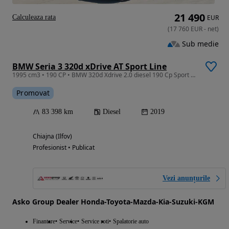
21 490
Calculeaza rata
EUR
(
17 760
EUR
-
net
)
Sub medie
BMW Seria 3 320d xDrive AT Sport Line
1995 cm3 • 190 CP • BMW 320d Xdrive 2.0 diesel 190 Cp Sport Line
Promovat
83 398 km
Diesel
2019
Chiajna (Ilfov)
Profesionist • Publicat
Vezi anunțurile
Asko Group Dealer Honda-Toyota-Mazda-Kia-Suzuki-KGM
Finantare
Service
Service roti
Spalatorie auto