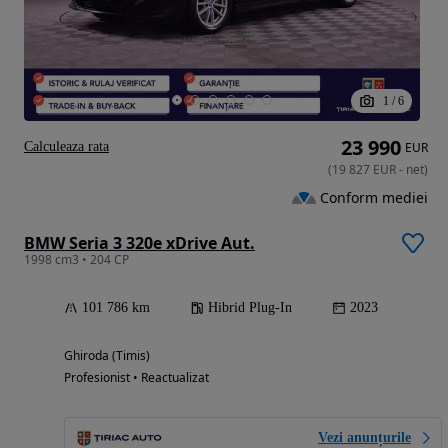
1
/
6
23 990
Calculeaza rata
EUR
(
19 827
EUR
-
net
)
Conform mediei
BMW Seria 3 320e xDrive Aut.
1998 cm3 • 204 CP
101 786 km
Hibrid Plug-In
2023
Ghiroda (Timis)
Profesionist • Reactualizat
Vezi anunțurile