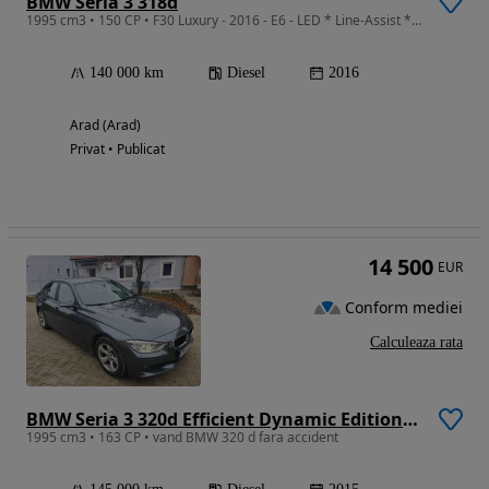
BMW Seria 3 318d
1995 cm3 • 150 CP • F30 Luxury - 2016 - E6 - LED * Line-Assist * Keyless * ConnectedDrive
140 000 km
Diesel
2016
Arad (Arad)
Privat • Publicat
14 500
EUR
Conform mediei
Calculeaza rata
BMW Seria 3 320d Efficient Dynamic Edition Aut. Blue Performan
1995 cm3 • 163 CP • vand BMW 320 d fara accident