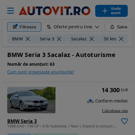
Vinde
acum
Oferte pentru tine
Filtreaza
Salveaza
Șt
BMW
Seria 3
Sacalaz
50 km
BMW Seria 3 Sacalaz - Autoturisme
Număr de anunțuri:
63
Cum sunt organizate anunturile?
14 300
EUR
Conform mediei
Calculeaza rata
BMW Seria 3
1499 cm3 • 136 CP • 316i Automata | Navi | Impozit si consum mic