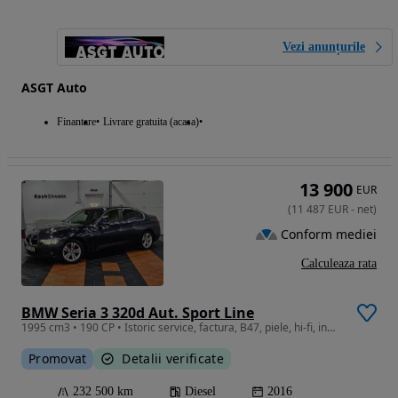
Vezi anunțurile
ASGT Auto
Finantare
Livrare gratuita (acasa)
13 900
EUR
(
11 487
EUR
-
net
)
Conform mediei
Calculeaza rata
BMW Seria 3 320d Aut. Sport Line
1995 cm3 • 190 CP • Istoric service, factura, B47, piele, hi-fi, inmatriculat, EURO 6
Promovat
Detalii verificate
232 500 km
Diesel
2016