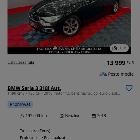
1
/
6
13 999
Calculeaza rata
EUR
Peste medie
BMW Seria 3 318i Aut.
1499 cm3 • 136 CP • 2018,motor 1.5 benzina,136 cp, euro 6,automata, LIVRARE , GARANTIE
Promovat
197 000 km
Benzina
2018
Timisoara (Timis)
Profesionist • Reactualizat