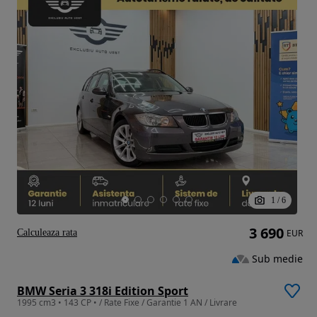
1
/
6
3 690
Calculeaza rata
EUR
Sub medie
BMW Seria 3 318i Edition Sport
1995 cm3 • 143 CP • / Rate Fixe / Garantie 1 AN / Livrare