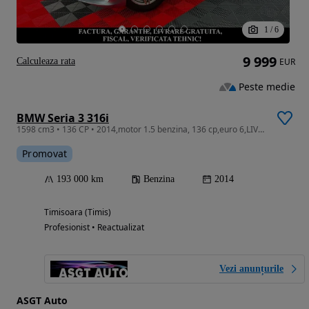
1
/
6
9 999
Calculeaza rata
EUR
Peste medie
BMW Seria 3 316i
1598 cm3 • 136 CP • 2014,motor 1.5 benzina, 136 cp,euro 6,LIVRARE GRATUITA, GARANTIE
Promovat
193 000 km
Benzina
2014
Timisoara (Timis)
Profesionist • Reactualizat
Vezi anunțurile
ASGT Auto