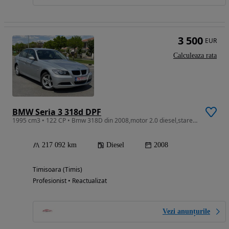
3 500
EUR
Calculeaza rata
BMW Seria 3 318d DPF
1995 cm3 • 122 CP • Bmw 318D din 2008,motor 2.0 diesel,stare foarte buna,importat recent
217 092 km
Diesel
2008
Timisoara (Timis)
Profesionist • Reactualizat
Vezi anunțurile