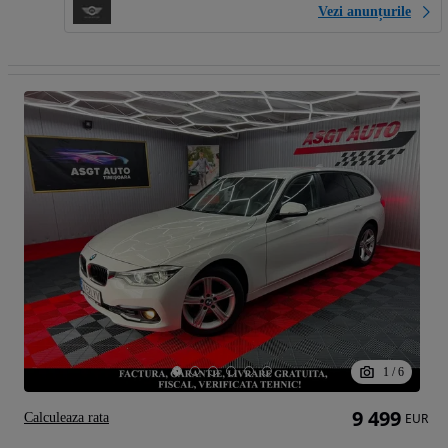
Vezi anunțurile
1
/
6
9 499
Calculeaza rata
EUR