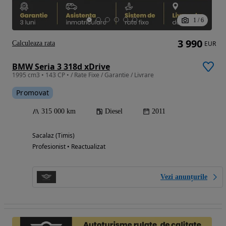
1
/
6
3 990
Calculeaza rata
EUR
BMW Seria 3 318d xDrive
1995 cm3 • 143 CP • / Rate Fixe / Garantie / Livrare
Promovat
315 000 km
Diesel
2011
Sacalaz (Timis)
Profesionist • Reactualizat
Vezi anunțurile