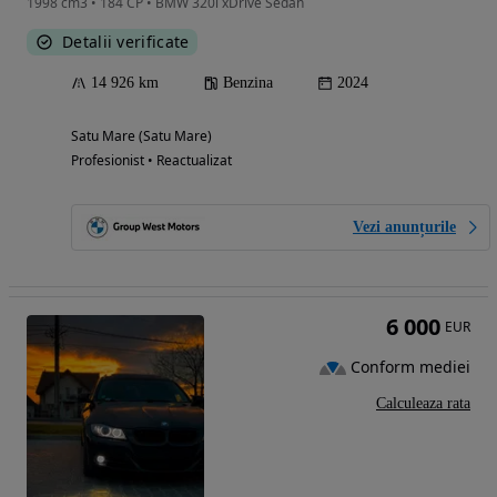
1998 cm3 • 184 CP • BMW 320i xDrive Sedan
Detalii verificate
14 926 km
Benzina
2024
Satu Mare (Satu Mare)
Profesionist • Reactualizat
Vezi anunțurile
6 000
EUR
Conform mediei
Calculeaza rata