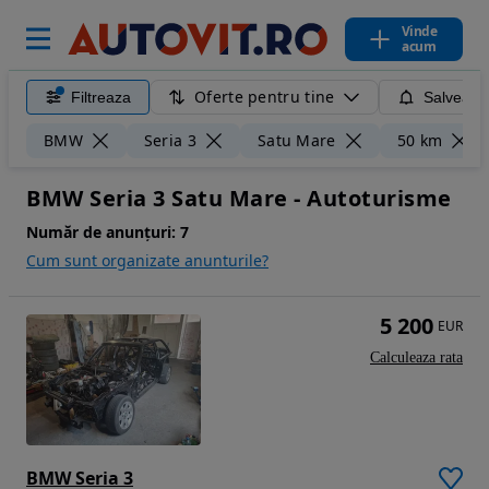
Vinde
acum
Oferte pentru tine
Filtreaza
Salveaza
BMW
Seria 3
Satu Mare
50 km
BMW Seria 3 Satu Mare - Autoturisme
Număr de anunțuri:
7
Cum sunt organizate anunturile?
5 200
EUR
Calculeaza rata
BMW Seria 3