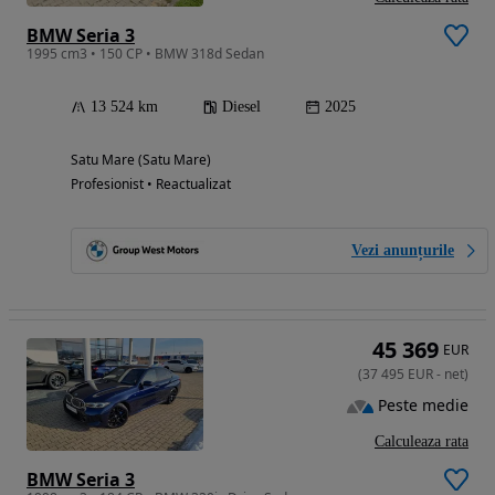
BMW Seria 3
1995 cm3 • 150 CP • BMW 318d Sedan
13 524 km
Diesel
2025
Satu Mare (Satu Mare)
Profesionist • Reactualizat
Vezi anunțurile
45 369
EUR
(
37 495
EUR
-
net
)
Peste medie
Calculeaza rata
BMW Seria 3