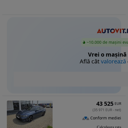
~10.000 de mașini ev
Vrei o mașină
Află cât
valorează
43 525
EUR
(
35 971
EUR
-
net
)
Conform mediei
Calculeaza rata