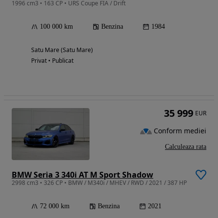
1996 cm3 • 163 CP • URS Coupe FIA / Drift
100 000 km
Benzina
1984
Satu Mare (Satu Mare)
Privat • Publicat
35 999
EUR
Conform mediei
Calculeaza rata
BMW Seria 3 340i AT M Sport Shadow
2998 cm3 • 326 CP • BMW / M340i / MHEV / RWD / 2021 / 387 HP
72 000 km
Benzina
2021