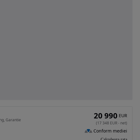
20 990
EUR
ng, Garantie
(
17 348
EUR
-
net
)
Conform mediei
Calculeaza rata