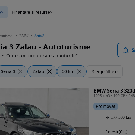
e
Finanțare și resurse
e
Finanțare
e
Instrument de evaluare a mașinii
Raport al istoricului vehiculului
ce
Blog Autovit.ro
oturisme
BMW
Seria 3
anțare
a 3 Zalau - Autoturisme
lii verificate
S
Cum sunt organizate anunturile?
Seria 3
Zalau
50 km
Șterge filtrele
BMW Seria 3 320d
Promovat
177 300 km
Floresti (Cluj)