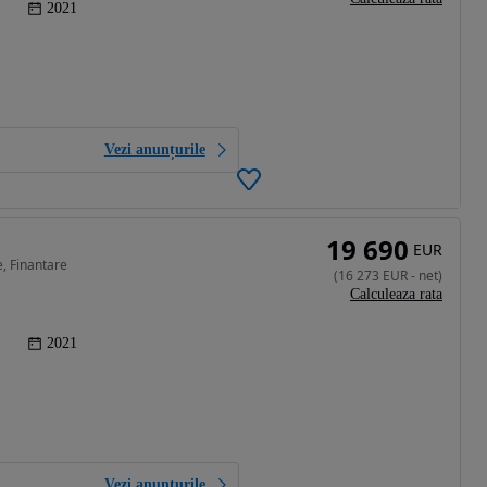
2021
Vezi anunțurile
19 690
EUR
, Finantare
(
16 273
EUR
-
net
)
Calculeaza rata
2021
Vezi anunțurile