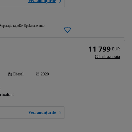
Vezi anunțurile
Reparație rapidă
Spalatorie auto
11 799
EUR
Calculeaza rata
Diesel
2020
)
ctualizat
Vezi anunțurile