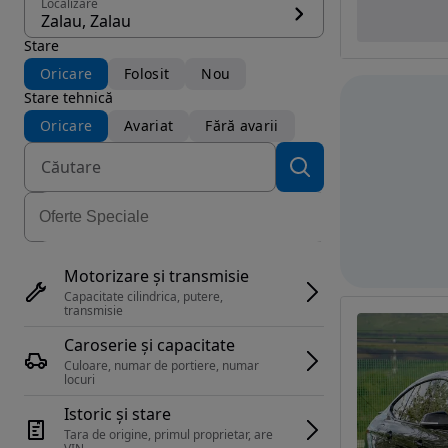
Localizare
Zalau, Zalau
Stare
Oricare
Folosit
Nou
Stare tehnică
Oricare
Avariat
Fără avarii
Motorizare și transmisie
Capacitate cilindrica, putere, 
transmisie
Caroserie și capacitate
Culoare, numar de portiere, numar 
locuri
Istoric și stare
Tara de origine, primul proprietar, are 