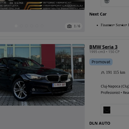
Next Car
Eligibil pentru
Finantare
Service
1
/
6
finantare
BMW Seria 3
1995 cm3 • 150 CP
Promovat
191 115 km
Cluj-Napoca (Cluj
Profesionist • Rea
DLN AUTO