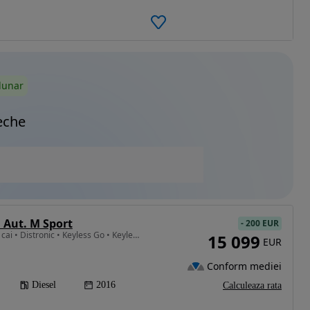
lunar
eche
 Aut. M Sport
-
200 EUR
1995 cm3 • 190 CP • 190 cai • Distronic • Keyless Go • Keyless Entry
15 099
EUR
Conform mediei
Diesel
2016
Calculeaza rata