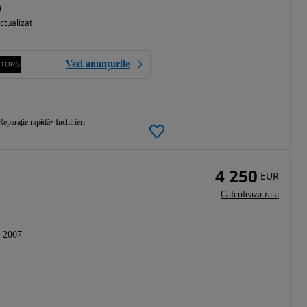
)
ctualizat
Vezi anunțurile
Reparație rapidă
Inchirieri
4 250
EUR
Calculeaza rata
2007