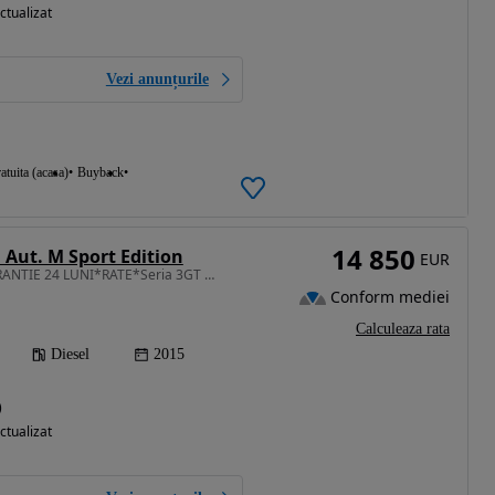
ctualizat
Vezi anunțurile
atuita (acasa)
Buyback
14 850
 Aut. M Sport Edition
EUR
1995 cm3 • 184 CP • GARANTIE 24 LUNI*RATE*Seria 3GT M Packet*Automata*Piele*Trapa*Led*Navi
Conform mediei
Calculeaza rata
Diesel
2015
)
ctualizat