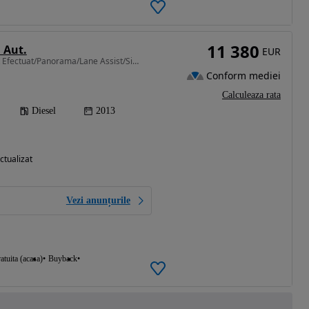
11 380
 Aut.
EUR
1995 cm3 • 184 CP • RAR Efectuat/Panorama/Lane Assist/Side Assist/Garantie/Rate/
Conform mediei
Calculeaza rata
Diesel
2013
ctualizat
Vezi anunțurile
atuita (acasa)
Buyback