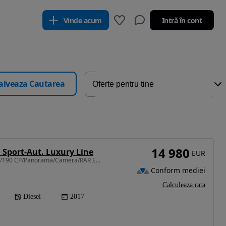
Vinde acum
Intră în cont
alveaza Cautarea
14 980
 Sport-Aut. Luxury Line
EUR
1995 cm3 • 190 CP • B48/190 CP/Panorama/Camera/RAR Efectuat/Garantie/Rate/
Conform mediei
Calculeaza rata
Diesel
2017