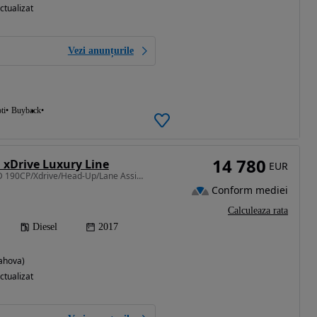
ctualizat
Vezi anunțurile
ti
Buyback
14 780
 xDrive Luxury Line
EUR
1995 cm3 • 190 CP • 2.0D 190CP/Xdrive/Head-Up/Lane Assist/Piele/Navi Mare/Scaune Sport/
Conform mediei
Calculeaza rata
Diesel
2017
rahova)
ctualizat