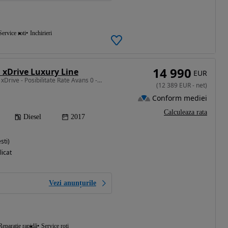
Service roti
Inchirieri
14 990
 xDrive Luxury Line
EUR
1995 cm3 • 190 CP • 420 xDrive - Posibilitate Rate Avans 0 - Garantie 12 Luni - IMPECABILA
(
12 389
EUR
-
net
)
Conform mediei
Calculeaza rata
Diesel
2017
sti)
licat
Vezi anunțurile
Reparație rapidă
Service roti