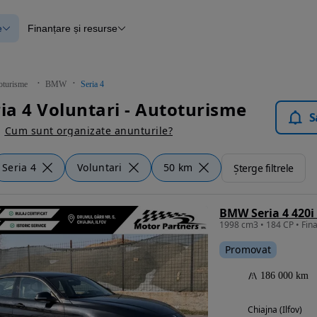
e
Finanțare și resurse
e
Finanțare
e
Instrument de evaluare a mașinii
Raport al istoricului vehiculului
ce
Blog Autovit.ro
oturisme
BMW
Seria 4
anțare
a 4 Voluntari - Autoturisme
lii verificate
S
Cum sunt organizate anunturile?
Seria 4
Voluntari
50 km
Șterge filtrele
BMW Seria 4 420i 
Promovat
186 000 km
Chiajna (Ilfov)