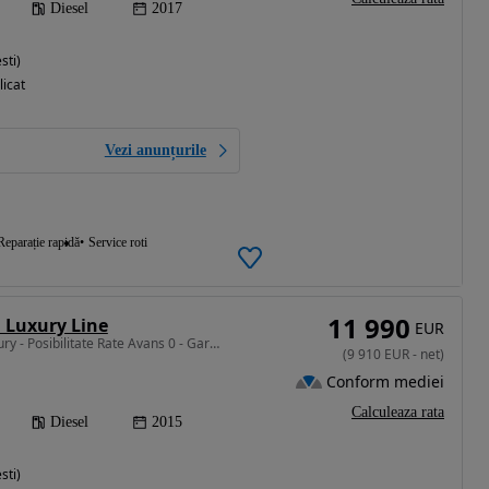
Diesel
2017
sti)
licat
Vezi anunțurile
Reparație rapidă
Service roti
11 990
 Luxury Line
EUR
1995 cm3 • 143 CP • Luxury - Posibilitate Rate Avans 0 - Garantie 12 Luni - IMPECABILA
(
9 910
EUR
-
net
)
Conform mediei
Calculeaza rata
Diesel
2015
sti)