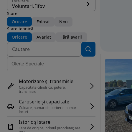
Localizare
Voluntari, Ilfov
Stare
Oricare
Folosit
Nou
Stare tehnică
Oricare
Avariat
Fără avarii
Motorizare și transmisie
Capacitate cilindrica, putere, 
transmisie
Caroserie și capacitate
Culoare, numar de portiere, numar 
locuri
Istoric și stare
Tara de origine, primul proprietar, are 