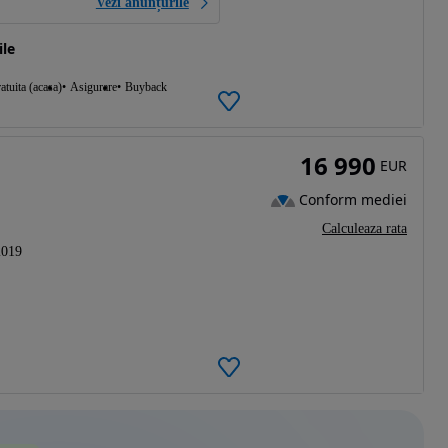
Vezi anunțurile
le
atuita (acasa)
Asigurare
Buyback
16 990
EUR
Conform mediei
Calculeaza rata
2019