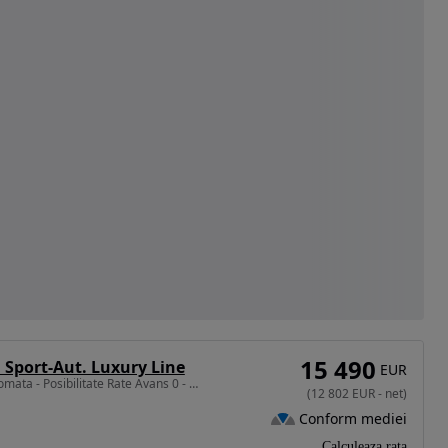
15 490
 Sport-Aut. Luxury Line
EUR
1995 cm3 • 190 CP • Automata - Posibilitate Rate Avans 0 - Garantie 12 Luni - IMPECABILA
(
12 802
EUR
-
net
)
Conform mediei
Calculeaza rata