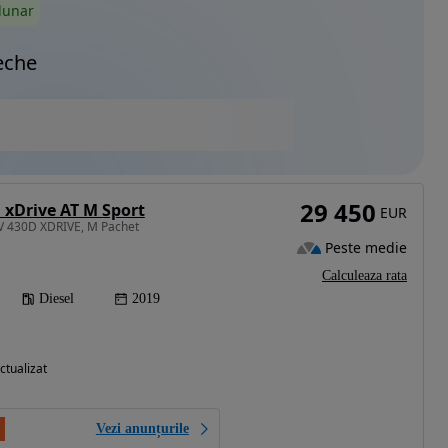
lunar
eche
29 450
 xDrive AT M Sport
EUR
V 430D XDRIVE, M Pachet
Peste medie
Calculeaza rata
Diesel
2019
ctualizat
Vezi anunțurile