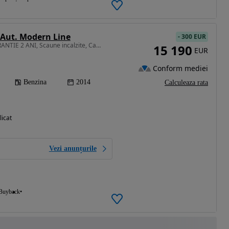
 Aut. Modern Line
-
300 EUR
1997 cm3 • 184 CP • GARANTIE 2 ANI, Scaune incalzite, Camera, Bluetooth, Jante 18
15 190
EUR
Conform mediei
Benzina
2014
Calculeaza rata
licat
Vezi anunțurile
Buyback