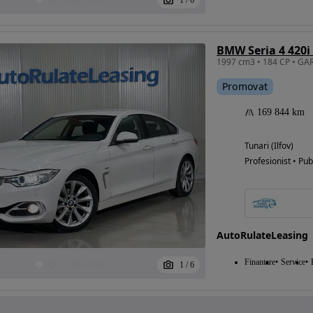
1
/
6
BMW Seria 4 420i
Promovat
169 844 km
Tunari (Ilfov)
Profesionist • Pub
AutoRulateLeasing
Finantare
Service
1
/
6