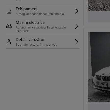
VIN 
Echipament
Airbag, aer conditionat, multimedia
Masini electrice
Autonomie, capacitate baterie, cablu 
incarcare 
Detalii vânzător
Se emite factura, firma, privat