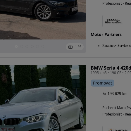
Profesionist • Rea
Motor Partners
Finantare
Service ro
1
/
6
BMW Seria 4 420d
Promovat
193 629 km
Puchenii Mari (P
Profesionist • Rea