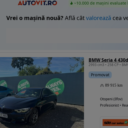
~10.000 de mașini evaluate 
Vrei o mașină nouă?
Află cât
valorează
cea v
BMW Seria 4 430d
2993 cm3 • 258 CP • BM
Promovat
89 915 km
Otopeni (Ilfov)
Profesionist • Rea