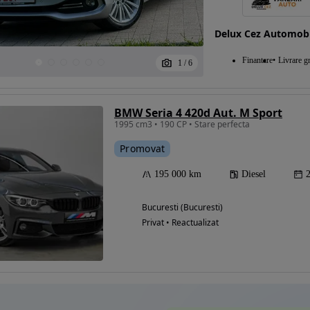
Delux Cez Automobi
Eligibil pentru
Finantare
Livrare gr
1
/
6
finantare
BMW Seria 4 420d Aut. M Sport
1995 cm3 • 190 CP • Stare perfecta
Promovat
195 000 km
Diesel
Bucuresti (Bucuresti)
Privat • Reactualizat