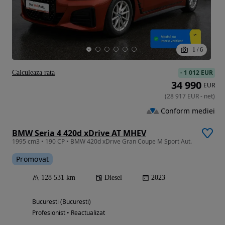
1
/
6
-
1 012 EUR
Calculeaza rata
34 990
EUR
(
28 917
EUR
-
net
)
Conform mediei
BMW Seria 4 420d xDrive AT MHEV
1995 cm3 • 190 CP • BMW 420d xDrive Gran Coupe M Sport Aut.
Promovat
128 531 km
Diesel
2023
Bucuresti (Bucuresti)
Profesionist • Reactualizat