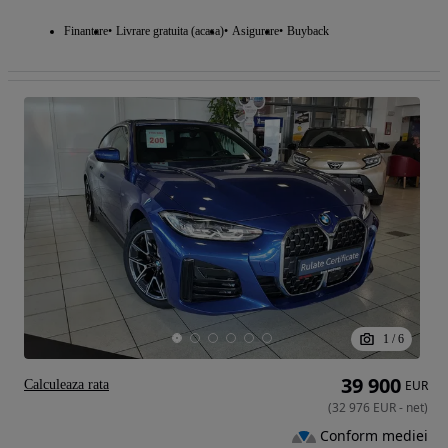
Finantare
Livrare gratuita (acasa)
Asigurare
Buyback
1
/
6
39 900
Calculeaza rata
EUR
(
32 976
EUR
-
net
)
Conform mediei