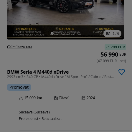
1
/
6
-
1 799 EUR
Calculeaza rata
56 990
EUR
(
47 099
EUR
-
net
)
BMW Seria 4 M440d xDrive
2993 cm3 • 340 CP • M440d xDrive "M Sport Pro" / Cabrio / Posibilitate Leasing
Promovat
15 099 km
Diesel
2024
Suceava (Suceava)
Profesionist • Reactualizat