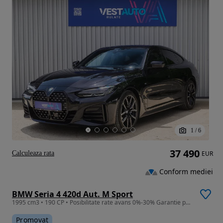
1
/
6
37 490
Calculeaza rata
EUR
Conform mediei
BMW Seria 4 420d Aut. M Sport
1995 cm3 • 190 CP • Posibilitate rate avans 0%-30% Garantie producător
Promovat