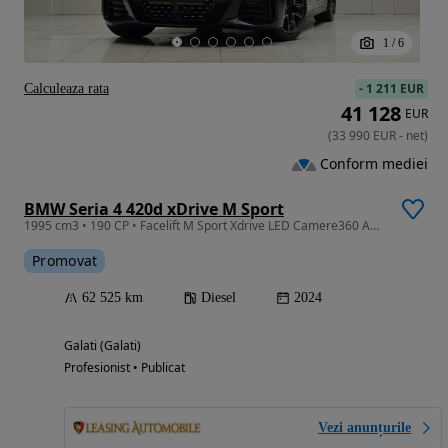
1
/
6
-
1 211 EUR
Calculeaza rata
41 128
EUR
(
33 990
EUR
-
net
)
Conform mediei
BMW Seria 4 420d xDrive M Sport
1995 cm3 • 190 CP • Facelift M Sport Xdrive LED Camere360 ACC Headup Display Garantie
Promovat
62 525 km
Diesel
2024
Galati (Galati)
Profesionist • Publicat
Vezi anunțurile