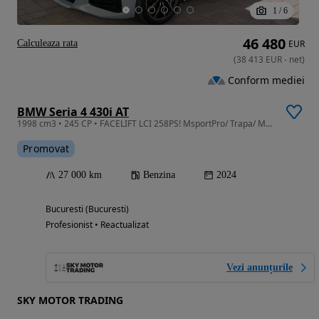
1
/
6
46 480
Calculeaza rata
EUR
(
38 413
EUR
-
net
)
Conform mediei
BMW Seria 4 430i AT
1998 cm3 • 245 CP • FACELIFT LCI 258PS! MsportPro/ Trapa/ Mheadl/ MEMORII/ TVA D
Promovat
27 000 km
Benzina
2024
Bucuresti (Bucuresti)
Profesionist • Reactualizat
Vezi anunțurile
SKY MOTOR TRADING