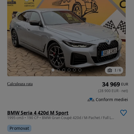
1
/
6
34 969
Calculeaza rata
EUR
(
28 900
EUR
-
net
)
Conform mediei
BMW Seria 4 420d M Sport
1995 cm3 • 190 CP • BMW Gran Coupé 420d / M-Pachet / Full Led / Credit Auto
Promovat