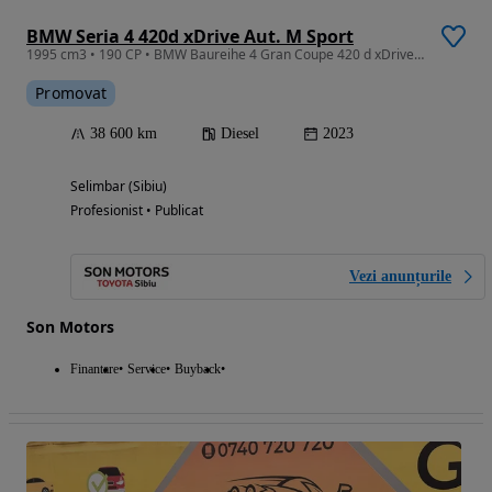
BMW Seria 4 420d xDrive Aut. M Sport
1995 cm3 • 190 CP • BMW Baureihe 4 Gran Coupe 420 d xDrive M Sport IN STOC LA SIBIU
Promovat
38 600 km
Diesel
2023
Selimbar (Sibiu)
Profesionist • Publicat
Vezi anunțurile
Son Motors
Finantare
Service
Buyback