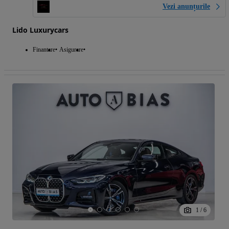
Vezi anunțurile
Lido Luxurycars
Finantare
Asigurare
1
/
6