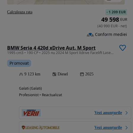
-
1 209 EUR
Calculeaza rata
49 598
EUR
(
40 990
EUR
-
net
)
Conform mediei
BMW Seria 4 420d xDrive Aut. M Sport
1995 cm3 • 190 CP • 2025 nu 2024 M Sport Xdrive Facelift Laser Panoramic ACC Camere360
Promovat
9 123 km
Diesel
2025
Galati (Galati)
Profesionist • Reactualizat
Vezi anunțurile
Vezi anunțurile