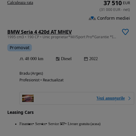
37 510
Calculeaza rata
EUR
(
31 000
EUR
-
net
)
Conform mediei
BMW Seria 4 420d AT MHEV
1995 cm3 • 190 CP • Unic proprietar*M//Sport Pro*Garantie *Istoric BMW*
Promovat
48 000 km
Diesel
2022
Bradu (Arges)
Profesionist • Reactualizat
Vezi anunțurile
Leasing Cars
Finantare
Service
Service ITP
Livrare gratuita (acasa)