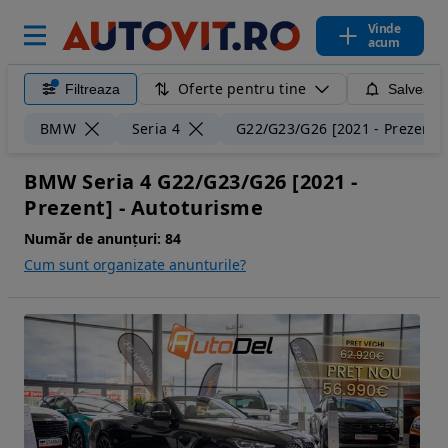
Vinde
acum
Oferte pentru tine
Filtreaza
Salveaza
BMW
Seria 4
G22/G23/G26 [2021 - Prezent]
BMW Seria 4 G22/G23/G26 [2021 -
Prezent] - Autoturisme
Număr de anunțuri:
84
Cum sunt organizate anunturile?