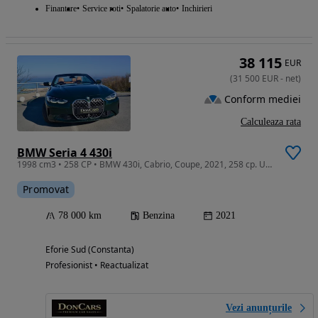
Finantare
Service roti
Spalatorie auto
Inchirieri
38 115
EUR
(
31 500
EUR
-
net
)
Conform mediei
Calculeaza rata
BMW Seria 4 430i
1998 cm3 • 258 CP • BMW 430i, Cabrio, Coupe, 2021, 258 cp. UNICAT IN Romania!
Promovat
78 000 km
Benzina
2021
Eforie Sud (Constanta)
Profesionist • Reactualizat
Vezi anunțurile