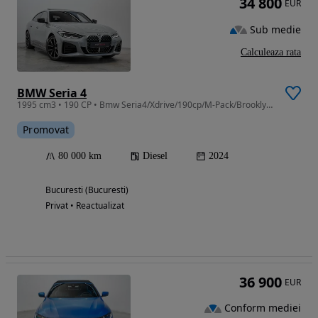
34 800
EUR
Sub medie
Calculeaza rata
BMW Seria 4
1995 cm3 • 190 CP • Bmw Seria4/Xdrive/190cp/M-Pack/Brooklyn Grey Metallic
Promovat
80 000 km
Diesel
2024
Bucuresti (Bucuresti)
Privat • Reactualizat
36 900
EUR
Conform mediei