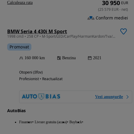
30 950
Calculeaza rata
EUR
(
25 579
EUR
-
net
)
Conform mediei
BMW Seria 4 430i M Sport
1998 cm3 • 258 CP • M-Sport/LED/CarPlay/HarmanKardon/Tva/Leasing-Rate FARA AVANS
Promovat
160 000 km
Benzina
2021
Otopeni (Ilfov)
Profesionist • Reactualizat
Vezi anunțurile
AutoBias
Finantare
Livrare gratuita (acasa)
Buyback