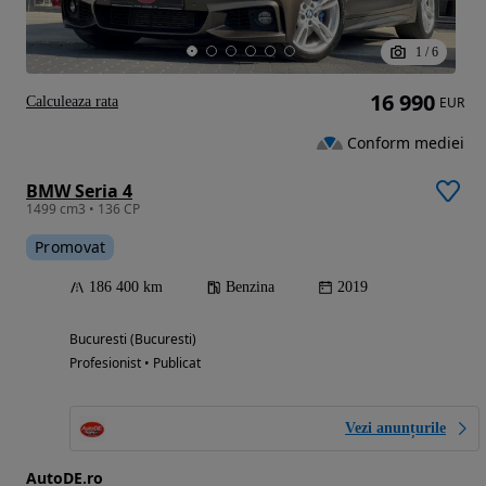
1
/
6
16 990
Calculeaza rata
EUR
Conform mediei
BMW Seria 4
1499 cm3 • 136 CP
Promovat
186 400 km
Benzina
2019
Bucuresti (Bucuresti)
Profesionist • Publicat
Vezi anunțurile
AutoDE.ro