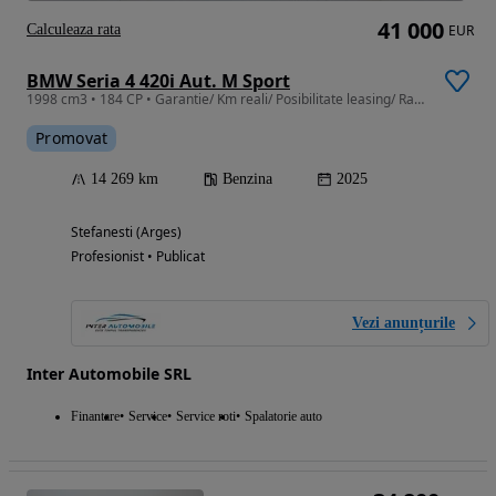
41 000
Calculeaza rata
EUR
BMW Seria 4 420i Aut. M Sport
1998 cm3 • 184 CP • Garantie/ Km reali/ Posibilitate leasing/ Rate fixe cu buletinul
Promovat
14 269 km
Benzina
2025
Stefanesti (Arges)
Profesionist • Publicat
Vezi anunțurile
Inter Automobile SRL
Finantare
Service
Service roti
Spalatorie auto