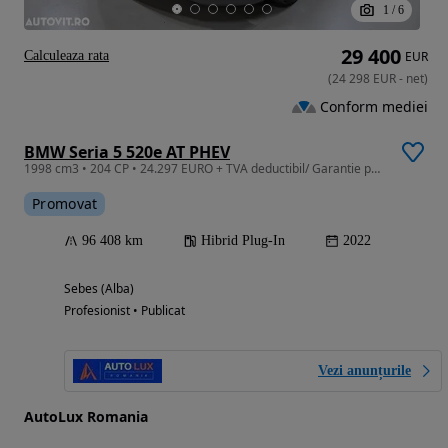
1
/
6
29 400
Calculeaza rata
EUR
(
24 298
EUR
-
net
)
Conform mediei
BMW Seria 5 520e AT PHEV
1998 cm3 • 204 CP • 24.297 EURO + TVA deductibil/ Garantie pana la 3 Ani/ Istoric Service
Promovat
96 408 km
Hibrid Plug-In
2022
Sebes (Alba)
Profesionist • Publicat
Vezi anunțurile
AutoLux Romania