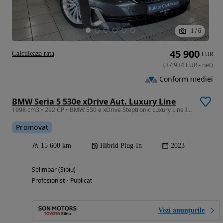
1
/
6
45 900
Calculeaza rata
EUR
(
37 934
EUR
-
net
)
Conform mediei
BMW Seria 5 530e xDrive Aut. Luxury Line
1998 cm3 • 292 CP • BMW 530 e xDrive Steptronic Luxury Line IN STOC LA SIBIU
Promovat
15 600 km
Hibrid Plug-In
2023
Selimbar (Sibiu)
Profesionist • Publicat
Vezi anunțurile