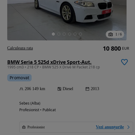
1
/
6
10 800
Calculeaza rata
EUR
BMW Seria 5 525d xDrive Sport-Aut.
1995 cm3 • 218 CP • BMW 525 X Drive M Packet 218 cp
Promovat
206 149 km
Diesel
2013
Sebes (Alba)
Profesionist • Publicat
Vezi anunțurile
Profesionist