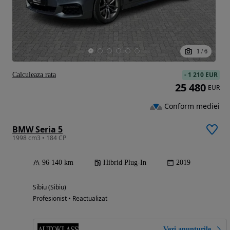
1
/
6
-
1 210 EUR
Calculeaza rata
25 480
EUR
Conform mediei
BMW Seria 5
1998 cm3 • 184 CP
96 140 km
Hibrid Plug-In
2019
Sibiu (Sibiu)
Profesionist • Reactualizat
Vezi anunțurile