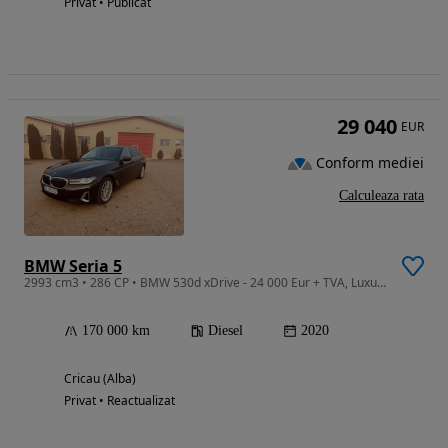
Privat • Publicat
29 040
EUR
Conform mediei
Calculeaza rata
BMW Seria 5
2993 cm3 • 286 CP • BMW 530d xDrive - 24 000 Eur + TVA, Luxury Line, Mild Hybrid
170 000 km
Diesel
2020
Cricau (Alba)
Privat • Reactualizat