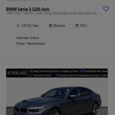
BMW Seria 5 520i Aut.
1997 cm3 • 184 CP • 520i 184cp/ Distribuție nouă /Navi Mare NBT
128 012 km
Benzina
2013
Selimbar (Sibiu)
Privat • Reactualizat