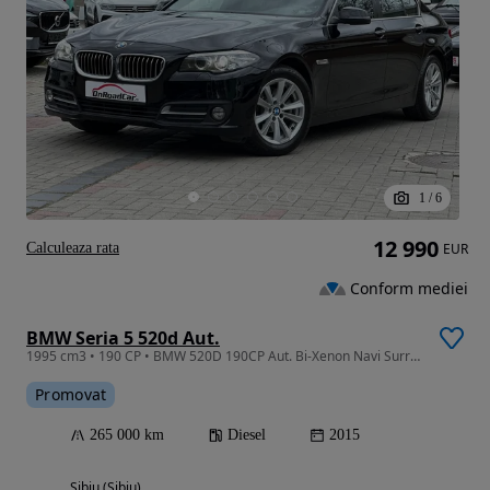
1
/
6
12 990
Calculeaza rata
EUR
Conform mediei
BMW Seria 5 520d Aut.
1995 cm3 • 190 CP • BMW 520D 190CP Aut. Bi-Xenon Navi Surround View
Promovat
265 000 km
Diesel
2015
Sibiu (Sibiu)