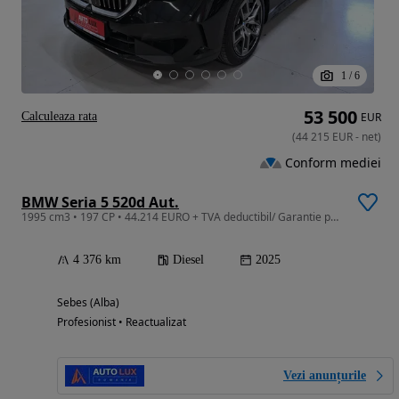
1
/
6
53 500
Calculeaza rata
EUR
(
44 215
EUR
-
net
)
Conform mediei
BMW Seria 5 520d Aut.
1995 cm3 • 197 CP • 44.214 EURO + TVA deductibil/ Garantie pana la 3 Ani/ Istoric Service
4 376 km
Diesel
2025
Sebes (Alba)
Profesionist • Reactualizat
Vezi anunțurile