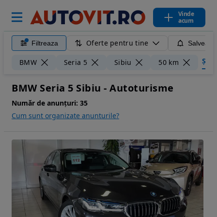
Vinde
acum
Oferte pentru tine
Filtreaza
Salveaza
Șterg
BMW
Seria 5
Sibiu
50 km
BMW Seria 5 Sibiu - Autoturisme
Număr de anunțuri:
35
Cum sunt organizate anunturile?