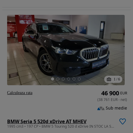
1
/
6
46 900
Calculeaza rata
EUR
(
38 761
EUR
-
net
)
Sub medie
BMW Seria 5 520d xDrive AT MHEV
1995 cm3 • 197 CP • BMW 5 Touring 520 d xDrive IN STOC LA SIBIU