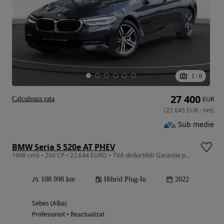
1
/
6
27 400
Calculeaza rata
EUR
(
22 645
EUR
-
net
)
Sub medie
BMW Seria 5 520e AT PHEV
1998 cm3 • 204 CP • 22.644 EURO + TVA deductibil/ Garantie pana la 3 Ani/ Istoric Service
108 998 km
Hibrid Plug-In
2022
Sebes (Alba)
Profesionist • Reactualizat