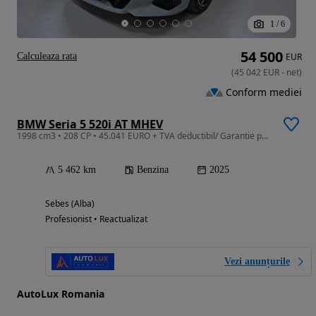
1
/
6
54 500
Calculeaza rata
EUR
(
45 042
EUR
-
net
)
Conform mediei
BMW Seria 5 520i AT MHEV
1998 cm3 • 208 CP • 45.041 EURO + TVA deductibil/ Garantie pana la 3 Ani/ Istoric Service
5 462 km
Benzina
2025
Sebes (Alba)
Profesionist • Reactualizat
Vezi anunțurile
AutoLux Romania