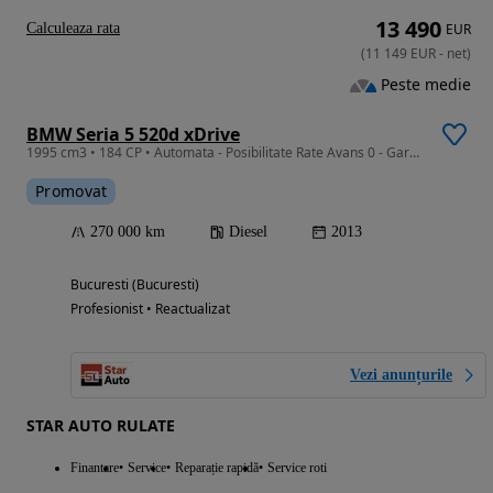
13 490
Calculeaza rata
EUR
(
11 149
EUR
-
net
)
Peste medie
BMW Seria 5 520d xDrive
1995 cm3 • 184 CP • Automata - Posibilitate Rate Avans 0 - Garantie 12 Luni - IMPECABILA
Promovat
270 000 km
Diesel
2013
Bucuresti (Bucuresti)
Profesionist • Reactualizat
Vezi anunțurile
STAR AUTO RULATE
Finantare
Service
Reparație rapidă
Service roti