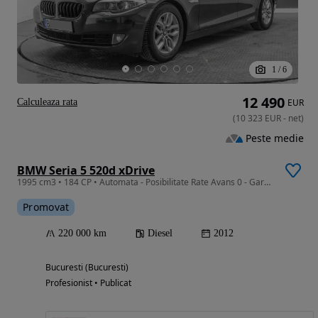
1
/
6
12 490
Calculeaza rata
EUR
(
10 323
EUR
-
net
)
Peste medie
BMW Seria 5 520d xDrive
1995 cm3 • 184 CP • Automata - Posibilitate Rate Avans 0 - Garantie 12 Luni - IMPECABILA
Promovat
220 000 km
Diesel
2012
Bucuresti (Bucuresti)
Profesionist • Publicat