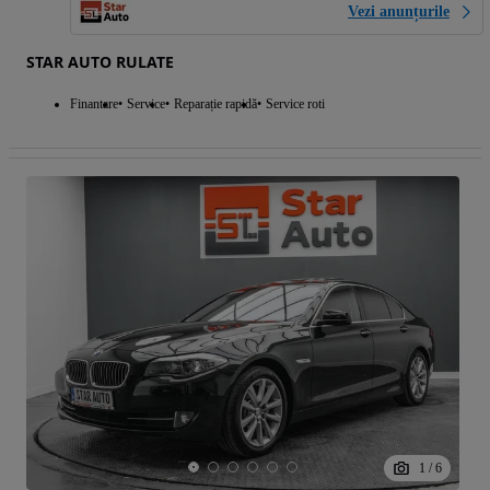
Vezi anunțurile
STAR AUTO RULATE
Finantare
Service
Reparație rapidă
Service roti
1
/
6