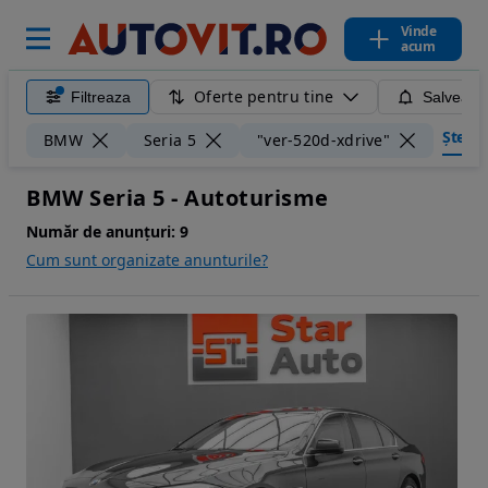
Vinde
acum
Oferte pentru tine
Filtreaza
Salveaza
Șterge 
BMW
Seria 5
"ver-520d-xdrive"
BMW Seria 5 - Autoturisme
Număr de anunțuri:
9
Cum sunt organizate anunturile?