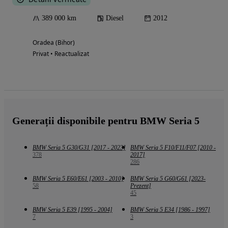
389 000 km
Diesel
2012
Oradea (Bihor)
Privat • Reactualizat
Generații disponibile pentru BMW Seria 5
BMW Seria 5 G30/G31 [2017 - 2023]
BMW Seria 5 F10/F11/F07 [2010 -
378
2017]
286
BMW Seria 5 E60/E61 [2003 - 2010]
BMW Seria 5 G60/G61 [2023-
58
Prezent]
45
BMW Seria 5 E39 [1995 - 2004]
BMW Seria 5 E34 [1986 - 1997]
7
3