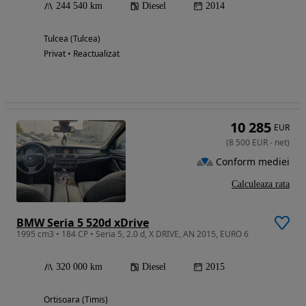
244 540 km
Diesel
2014
Tulcea (Tulcea)
Privat • Reactualizat
10 285
EUR
(
8 500
EUR
-
net
)
Conform mediei
Calculeaza rata
BMW Seria 5 520d xDrive
1995 cm3 • 184 CP • Seria 5, 2.0 d, X DRIVE, AN 2015, EURO 6
320 000 km
Diesel
2015
Ortisoara (Timis)