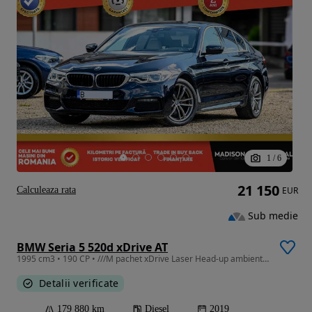
1
/
6
21 150
Calculeaza rata
EUR
Sub medie
BMW Seria 5 520d xDrive AT
1995 cm3 • 190 CP • ///M pachet xDrive Laser Head-up ambientale din Ro de noua
Detalii verificate
179 880 km
Diesel
2019