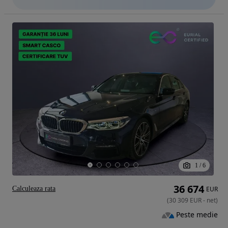
1
/
6
36 674
Calculeaza rata
EUR
(
30 309
EUR
-
net
)
Peste medie