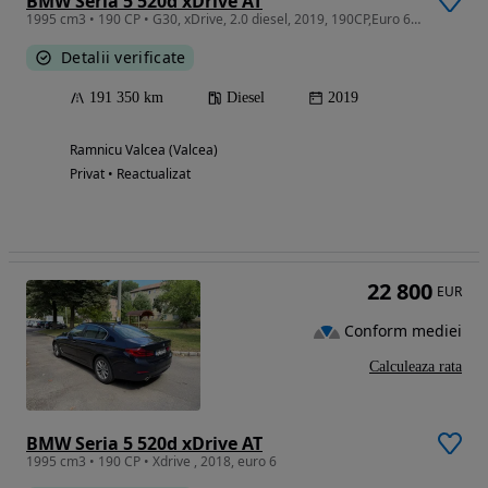
BMW Seria 5 520d xDrive AT
1995 cm3 • 190 CP • G30, xDrive, 2.0 diesel, 2019, 190CP,Euro 6,LuxuryLine,TVA deductibil,
Detalii verificate
191 350 km
Diesel
2019
Ramnicu Valcea (Valcea)
Privat • Reactualizat
22 800
EUR
Conform mediei
Calculeaza rata
BMW Seria 5 520d xDrive AT
1995 cm3 • 190 CP • Xdrive , 2018, euro 6