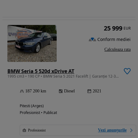
25 999
EUR
Conform mediei
Calculeaza rata
BMW Seria 5 520d xDrive AT
1995 cm3 • 190 CP • BMW Seria 5 2021 Facelift | Garanție 12-36 luni | TVA Deductibil
187 200 km
Diesel
2021
Pitesti (Arges)
Profesionist • Publicat
Vezi anunțurile
Profesionist