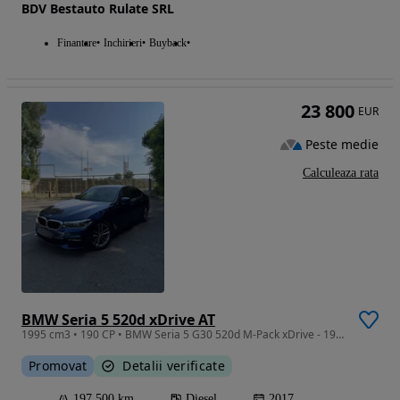
BDV Bestauto Rulate SRL
Finantare
Inchirieri
Buyback
23 800
EUR
Peste medie
Calculeaza rata
BMW Seria 5 520d xDrive AT
1995 cm3 • 190 CP • BMW Seria 5 G30 520d M-Pack xDrive - 190 CP - 2017
Promovat
Detalii verificate
197 500 km
Diesel
2017