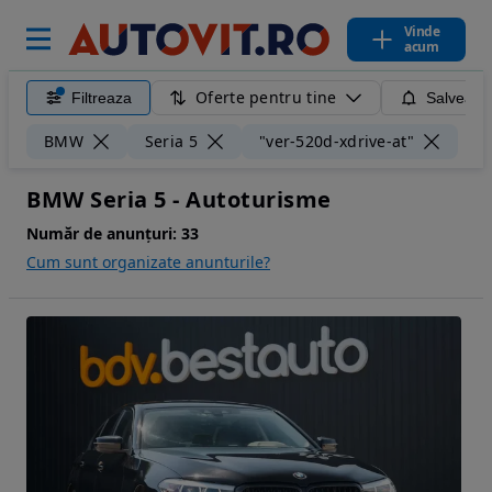
Vinde
acum
Oferte pentru tine
Filtreaza
Salveaza
Ște
BMW
Seria 5
"ver-520d-xdrive-at"
BMW Seria 5 - Autoturisme
Număr de anunțuri:
33
Cum sunt organizate anunturile?