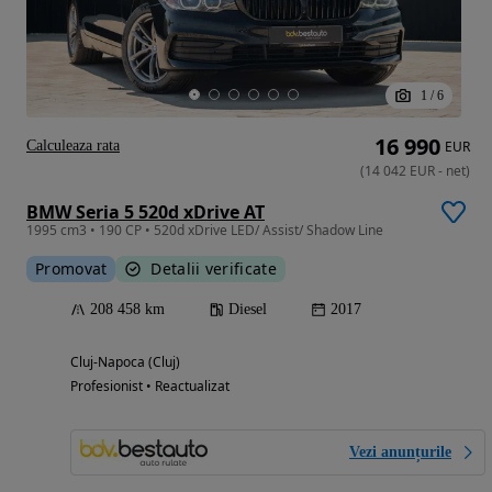
1
/
6
16 990
Calculeaza rata
EUR
(
14 042
EUR
-
net
)
BMW Seria 5 520d xDrive AT
1995 cm3 • 190 CP • 520d xDrive LED/ Assist/ Shadow Line
Promovat
Detalii verificate
208 458 km
Diesel
2017
Cluj-Napoca (Cluj)
Profesionist • Reactualizat
Vezi anunțurile