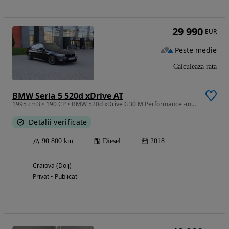
29 990
EUR
Peste medie
Calculeaza rata
BMW Seria 5 520d xDrive AT
1995 cm3 • 190 CP • BMW 520d xDrive G30 M Performance -masina personala cumparata din 2019
Detalii verificate
90 800 km
Diesel
2018
Craiova (Dolj)
Privat • Publicat