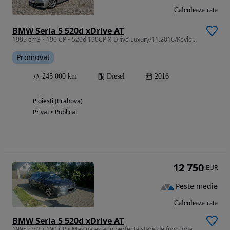
Calculeaza rata
BMW Seria 5 520d xDrive AT
1995 cm3 • 190 CP • 520d 190CP X-Drive Luxury/11.2016/Keyless Entry-Go/LED/NBT/Piele
Promovat
245 000 km
Diesel
2016
Ploiesti (Prahova)
Privat • Publicat
12 750
EUR
Peste medie
Calculeaza rata
BMW Seria 5 520d xDrive AT
1995 cm3 • 190 CP • Mașina este în perfectă stare de functionare.