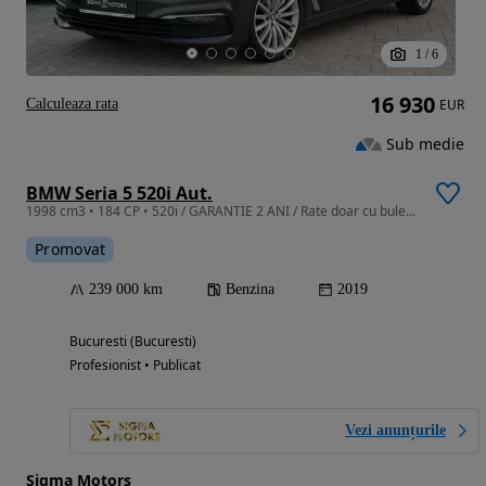
1
/
6
16 930
Calculeaza rata
EUR
Sub medie
BMW Seria 5 520i Aut.
1998 cm3 • 184 CP • 520i / GARANTIE 2 ANI / Rate doar cu buletinul / Leasing firme noi
Promovat
239 000 km
Benzina
2019
Bucuresti (Bucuresti)
Profesionist • Publicat
Vezi anunțurile
Sigma Motors