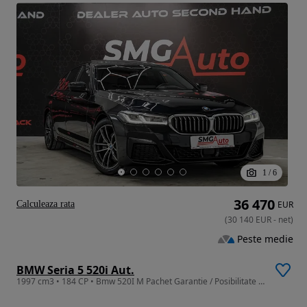
1
/
6
36 470
Calculeaza rata
EUR
(
30 140
EUR
-
net
)
Peste medie
BMW Seria 5 520i Aut.
1997 cm3 • 184 CP • Bmw 520I M Pachet Garantie / Posibilitate Finantare