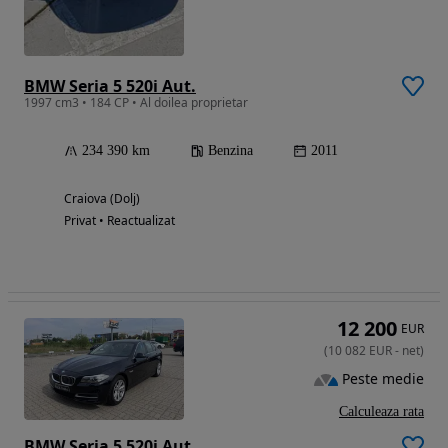
BMW Seria 5 520i Aut.
1997 cm3 • 184 CP • Al doilea proprietar
234 390 km
Benzina
2011
Craiova (Dolj)
Privat • Reactualizat
12 200
EUR
(
10 082
EUR
-
net
)
Peste medie
Calculeaza rata
BMW Seria 5 520i Aut.