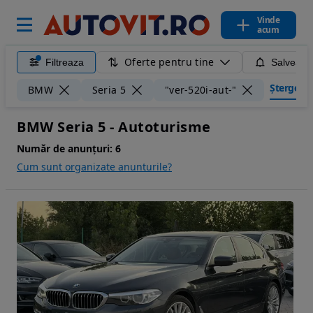
Vinde
acum
Oferte pentru tine
Filtreaza
Salveaza
Șterge fil
BMW
Seria 5
"ver-520i-aut-"
BMW Seria 5 - Autoturisme
Număr de anunțuri:
6
Cum sunt organizate anunturile?