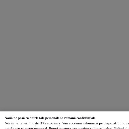
Nouă ne pasă ca datele tale personale să rămână confidențiale
Noi și partenerii noștri
375
stocăm și/sau accesăm informații pe dispozitivul dvs.
datelor cu caracter personal. Puteți accepta sau gestiona alegerile dvs. făcând cl