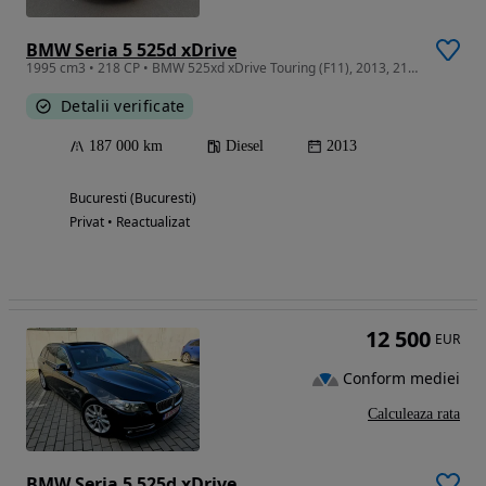
BMW Seria 5 525d xDrive
1995 cm3 • 218 CP • BMW 525xd xDrive Touring (F11), 2013, 218 CP, 187.000 km
Detalii verificate
187 000 km
Diesel
2013
Bucuresti (Bucuresti)
Privat • Reactualizat
12 500
EUR
Conform mediei
Calculeaza rata
BMW Seria 5 525d xDrive