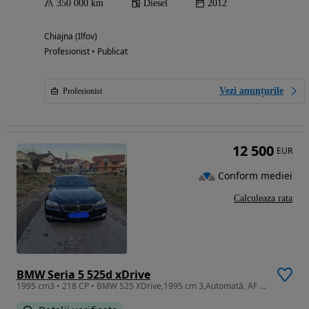
350 000 km
Diesel
2012
Chiajna (Ilfov)
Profesionist • Publicat
Vezi anunțurile
Profesionist
12 500
EUR
Conform mediei
Calculeaza rata
BMW Seria 5 525d xDrive
1995 cm3 • 218 CP • BMW 525 XDrive,1995 cm 3,Automată, AF 2013,236 000 km reali