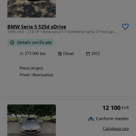
BMW Seria 5 525d xDrive
1995 cm3 • 218 CP • Bmw seria 5 F10//interior seria 7// hed up//distronic//distributie
Detalii verificate
273 000 km
Diesel
2012
Pitesti (Arges)
Privat • Reactualizat
12 100
EUR
Conform mediei
Calculeaza rata