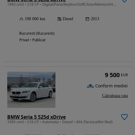
1995 cm3 • 218 CP • Digital/Pano/Keyless/SoftClose/Memorii/Harman-Kardon/Scaune7/Distronic
198 000 km
Diesel
2013
Bucuresti (Bucuresti)
Privat • Publicat
9 500
EUR
Conform mediei
Calculeaza rata
BMW Seria 5 525d xDrive
1995 cm3 • 218 CP • Automata • Diesel • 4X4 /Factura/Km Reali