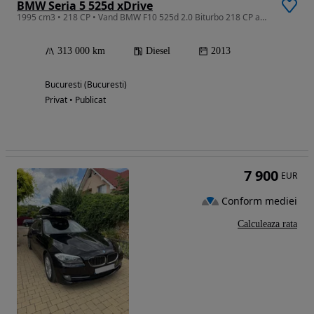
BMW Seria 5 525d xDrive
1995 cm3 • 218 CP • Vand BMW F10 525d 2.0 Biturbo 218 CP an 2013 Masina personala
313 000 km
Diesel
2013
Bucuresti (Bucuresti)
Privat • Publicat
7 900
EUR
Conform mediei
Calculeaza rata