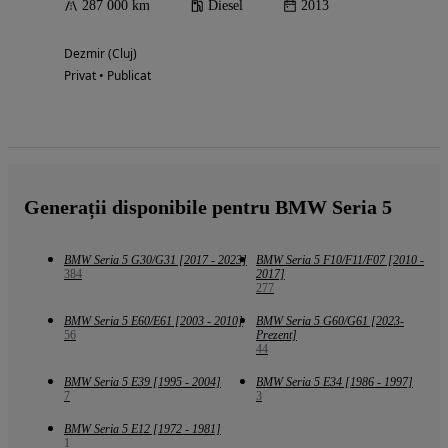
287 000 km
Diesel
2013
Dezmir (Cluj)
Privat • Publicat
Generații disponibile pentru BMW Seria 5
BMW Seria 5 G30/G31 [2017 - 2023]
BMW Seria 5 F10/F11/F07 [2010 -
384
2017]
277
BMW Seria 5 E60/E61 [2003 - 2010]
BMW Seria 5 G60/G61 [2023-
56
Prezent]
44
BMW Seria 5 E39 [1995 - 2004]
BMW Seria 5 E34 [1986 - 1997]
7
3
BMW Seria 5 E12 [1972 - 1981]
1