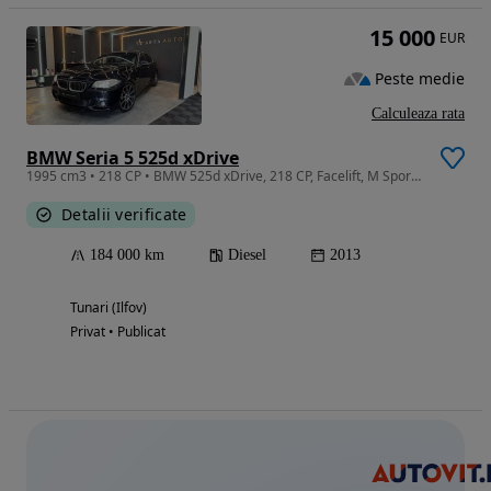
15 000
EUR
Peste medie
Calculeaza rata
BMW Seria 5 525d xDrive
1995 cm3 • 218 CP • BMW 525d xDrive, 218 CP, Facelift, M Sport, HUD, 360 cam,
Detalii verificate
184 000 km
Diesel
2013
Tunari (Ilfov)
Privat • Publicat