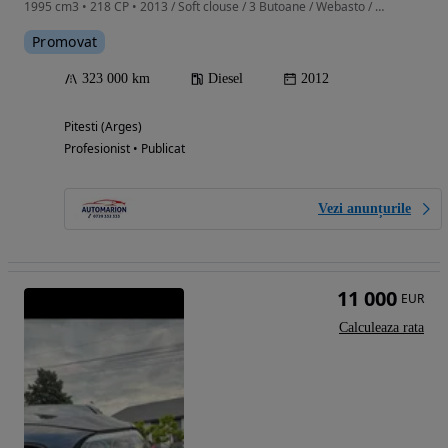
1995 cm3 • 218 CP • 2013 / Soft clouse / 3 Butoane / Webasto / Trapa / Perdelute / Hedup /
Promovat
323 000 km
Diesel
2012
Pitesti (Arges)
Profesionist • Publicat
Vezi anunțurile
11 000
EUR
Calculeaza rata