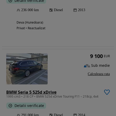
Detalii verificate
236 000 km
Diesel
2013
Deva (Hunedoara)
Privat • Reactualizat
9 100
EUR
Sub medie
Calculeaza rata
BMW Seria 5 525d xDrive
1995 cm3 • 218 CP • BMW 525d xDrive Touring F11 – 218cp, 4x4
Detalii verificate
291 000 km
Diesel
2014