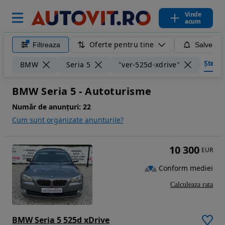
Vinde
acum
Oferte pentru tine
Filtreaza
Salveaza
Șterge 
BMW
Seria 5
"ver-525d-xdrive"
BMW Seria 5 - Autoturisme
Număr de anunțuri:
22
Cum sunt organizate anunturile?
10 300
EUR
Conform mediei
Calculeaza rata
BMW Seria 5 525d xDrive