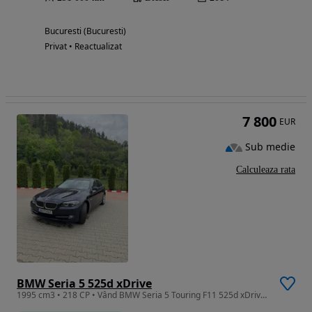
Bucuresti (Bucuresti)
Privat • Reactualizat
7 800
EUR
Sub medie
Calculeaza rata
BMW Seria 5 525d xDrive
1995 cm3 • 218 CP • Vând BMW Seria 5 Touring F11 525d xDrive, 218 CP