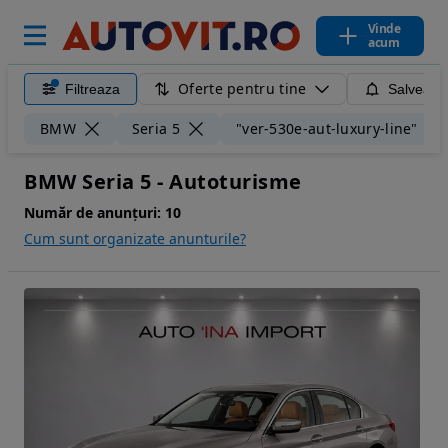
Vinde
acum
Oferte pentru tine
Filtreaza
Salveaza
BMW
Seria 5
"ver-530e-aut-luxury-line"
BMW Seria 5 - Autoturisme
Număr de anunțuri:
10
Cum sunt organizate anunturile?