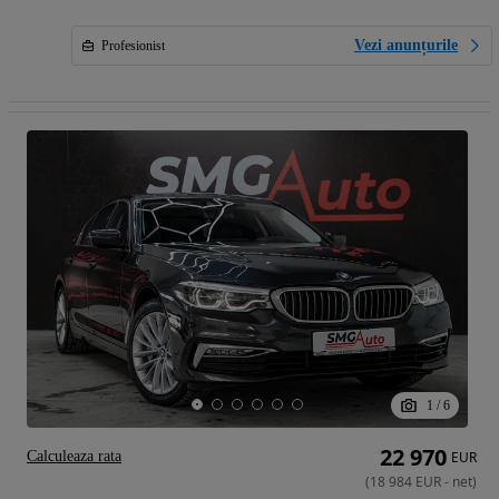
Vezi anunțurile
Profesionist
1
/
6
22 970
Calculeaza rata
EUR
(
18 984
EUR
-
net
)