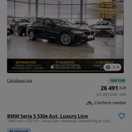
1
/
6
-
508 EUR
Calculeaza rata
26 491
EUR
(
21 893
EUR
-
net
)
Conform mediei
BMW Seria 5 530e Aut. Luxury Line
1998 cm3 • 292 CP • Seria 530e / Automat / Hibrid-Plug-In / Drive mode / Trapă
Promovat