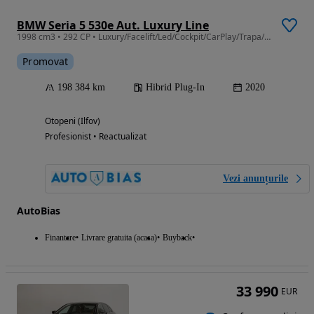
BMW Seria 5 530e Aut. Luxury Line
1998 cm3 • 292 CP • Luxury/Facelift/Led/Cockpit/CarPlay/Trapa/TVA/Leasing-Rate FARA AVANS
Promovat
198 384 km
Hibrid Plug-In
2020
Otopeni (Ilfov)
Profesionist • Reactualizat
Vezi anunțurile
AutoBias
Finantare
Livrare gratuita (acasa)
Buyback
33 990
EUR