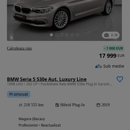
1
/
6
-
1 000 EUR
Calculeaza rata
17 999
EUR
Sub medie
BMW Seria 5 530e Aut. Luxury Line
1998 cm3 • 292 CP • Posibilitate Rate BMW 530e Plug In Garantie 12 36
Promovat
218 555 km
Hibrid Plug-In
2019
Magura (Bacau)
Profesionist • Reactualizat