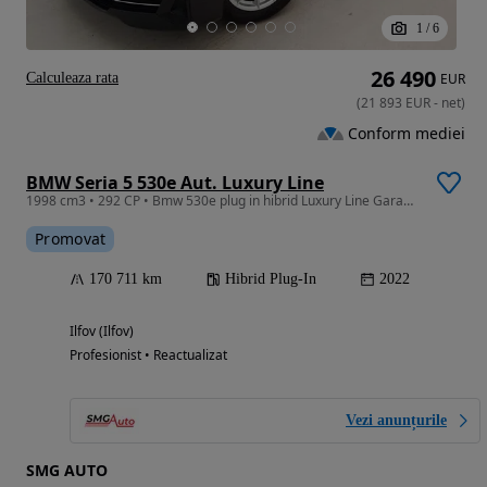
1
/
6
26 490
Calculeaza rata
EUR
(
21 893
EUR
-
net
)
Conform mediei
BMW Seria 5 530e Aut. Luxury Line
1998 cm3 • 292 CP • Bmw 530e plug in hibrid Luxury Line Garantie / Posibilitate Finantare
Promovat
170 711 km
Hibrid Plug-In
2022
Ilfov (Ilfov)
Profesionist • Reactualizat
Vezi anunțurile
SMG AUTO