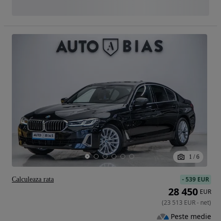
1
/
6
-
539 EUR
Calculeaza rata
28 450
EUR
(
23 513
EUR
-
net
)
Peste medie