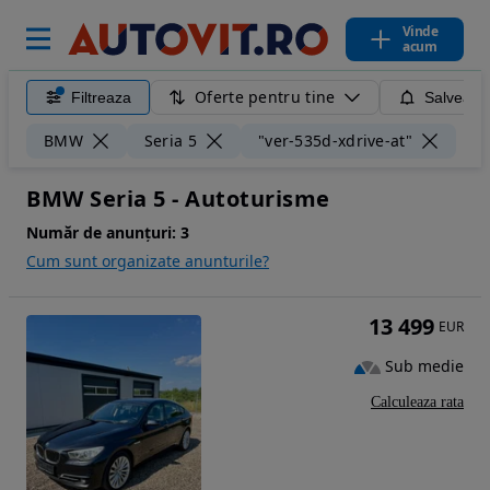
Vinde
acum
Oferte pentru tine
Filtreaza
Salveaza
Ște
BMW
Seria 5
"ver-535d-xdrive-at"
BMW Seria 5 - Autoturisme
Număr de anunțuri:
3
Cum sunt organizate anunturile?
13 499
EUR
Sub medie
Calculeaza rata