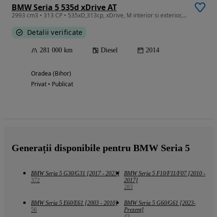
BMW Seria 5 535d xDrive AT
2993 cm3 • 313 CP • 535xD,313cp, xDrive, M interior si exterior, revizie 24.07.2026 BMW
Detalii verificate
281 000 km
Diesel
2014
Oradea (Bihor)
Privat • Publicat
Generații disponibile pentru BMW Seria 5
BMW Seria 5 G30/G31 [2017 - 2023]
BMW Seria 5 F10/F11/F07 [2010 -
372
2017]
283
BMW Seria 5 E60/E61 [2003 - 2010]
BMW Seria 5 G60/G61 [2023-
56
Prezent]
43