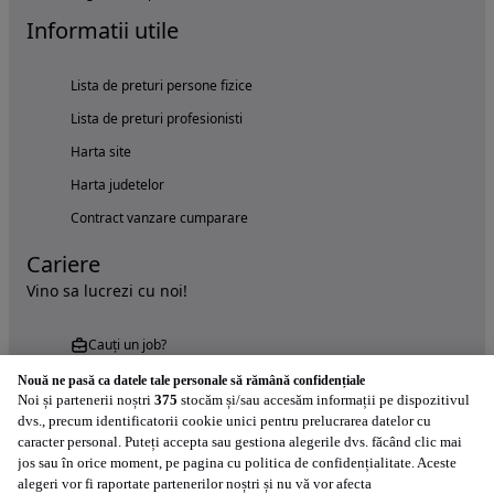
Informatii utile
Lista de preturi persone fizice
Lista de preturi profesionisti
Harta site
Harta judetelor
Contract vanzare cumparare
Cariere
Vino sa lucrezi cu noi!
Cauți un job?
Nouă ne pasă ca datele tale personale să rămână confidențiale
Noi și partenerii noștri
375
stocăm și/sau accesăm informații pe dispozitivul
dvs., precum identificatorii cookie unici pentru prelucrarea datelor cu
caracter personal. Puteți accepta sau gestiona alegerile dvs. făcând clic mai
jos sau în orice moment, pe pagina cu politica de confidențialitate. Aceste
alegeri vor fi raportate partenerilor noștri și nu vă vor afecta