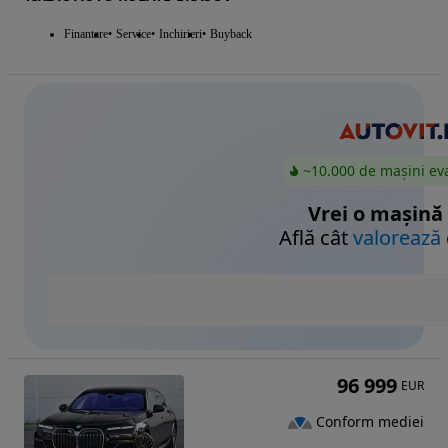
Finantare
Service
Inchirieri
Buyback
~10.000 de mașini ev
Vrei o mașină
Află cât
valorează
96 999
EUR
Conform mediei