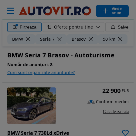
Vinde
acum
Oferte pentru tine
Filtreaza
Salveaza
Ște
BMW
Seria 7
Brasov
50 km
BMW Seria 7 Brasov - Autoturisme
Număr de anunțuri:
8
Cum sunt organizate anunturile?
22 900
EUR
Conform mediei
Calculeaza rata
BMW Seria 7 730Ld xDrive