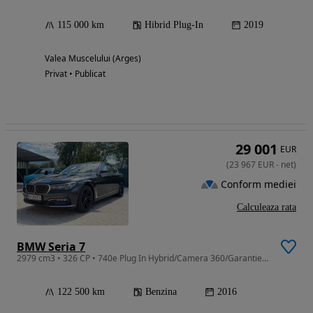
115 000 km
Hibrid Plug-In
2019
Valea Muscelului (Arges)
Privat • Publicat
29 001
EUR
(
23 967
EUR
-
net
)
Conform mediei
Calculeaza rata
BMW Seria 7
2979 cm3 • 326 CP • 740e Plug In Hybrid/Camera 360/Garantie/Tva Deductibil/09.2016.
122 500 km
Benzina
2016