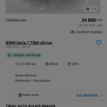
1
/
6
34 800
Calculeaza rata
EUR
(
28 761
EUR
-
net
)
Conform mediei
BMW Seria 7 730d xDrive
2993 cm3 • 265 CP
Detalii verificate
122 896 km
Diesel
2018
Brasov (Brasov)
Profesionist • Reactualizat
Vezi anunțurile
TIRIAC AUTO RULATE-BRASOV