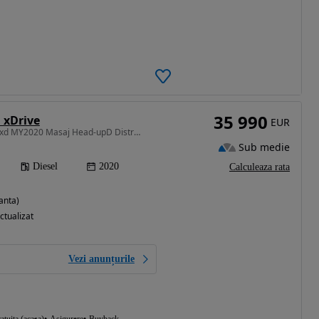
35 990
 xDrive
EUR
2993 cm3 • 265 CP • 730xd MY2020 Masaj Head-upD Distronic KeylessE Jante20 GARANTIE
Sub medie
Diesel
2020
Calculeaza rata
anta)
ctualizat
Vezi anunțurile