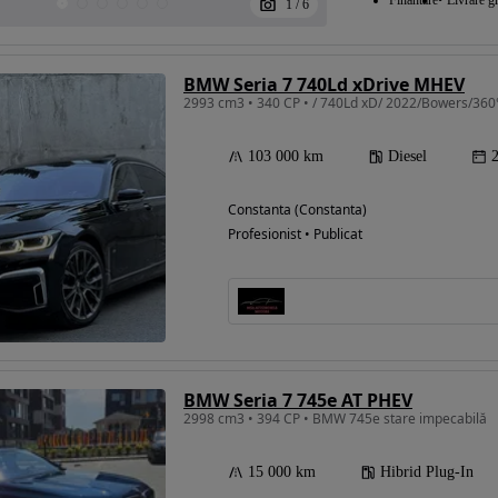
Finantare
Livrare gr
1
/
6
BMW Seria 7 740Ld xDrive MHEV
103 000 km
Diesel
Constanta (Constanta)
Profesionist • Publicat
BMW Seria 7 745e AT PHEV
2998 cm3 • 394 CP • BMW 745e stare impecabilă
15 000 km
Hibrid Plug-In