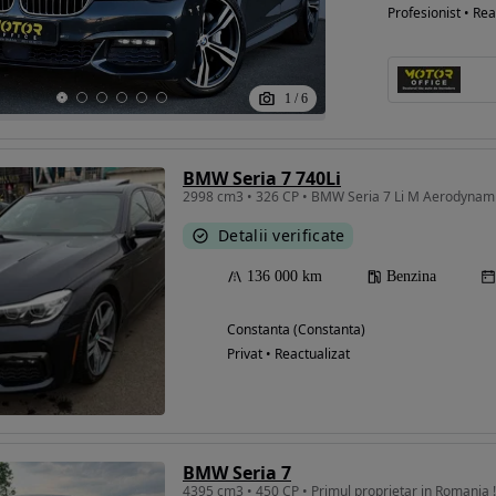
Profesionist • Rea
1
/
6
BMW Seria 7 740Li
2998 cm3 • 326 CP • BMW Seria 7 Li M Aerodynam
Detalii verificate
136 000 km
Benzina
Constanta (Constanta)
Privat • Reactualizat
BMW Seria 7
4395 cm3 • 450 CP • Primul proprietar in Romania !