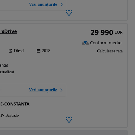
Vezi anunțurile
29 990
 xDrive
EUR
Conform mediei
Diesel
2018
Calculeaza rata
anta)
ctualizat
Vezi anunțurile
TE-CONSTANTA
TP
Buyback