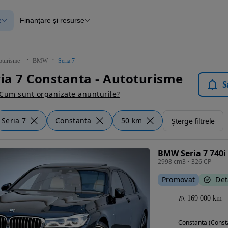
e
Finanțare și resurse
e
Finanțare
e
Instrument de evaluare a mașinii
Raport al istoricului vehiculului
ce
Blog Autovit.ro
oturisme
BMW
Seria 7
anțare
a 7 Constanta - Autoturisme
lii verificate
S
Cum sunt organizate anunturile?
Seria 7
Constanta
50 km
Șterge filtrele
BMW Seria 7 740i
2998 cm3 • 326 CP
Promovat
Det
169 000 km
Constanta (Const