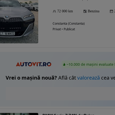
72 000 km
Benzina
Eligibil pentru
Constanta (Constanta)
finantare
Privat • Publicat
~10.000 de mașini evaluate 
Vrei o mașină nouă?
Află cât
valorează
cea v