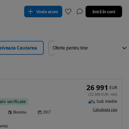
Vinde acum
Intră în cont
alveaza Cautarea
26 991
EUR
(
22 306
EUR
-
net
)
Sub medie
alii verificate
Calculeaza rata
Benzina
2017
anta)