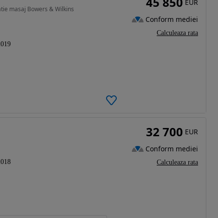
45 850
EUR
atie masaj Bowers & Wilkins
Conform mediei
Calculeaza rata
2019
32 700
EUR
Conform mediei
2018
Calculeaza rata