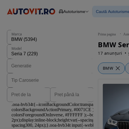
Autoturisme
Caută Autoturism
Autoturisme
Piese
Toate mașinil
Camioane
Mașinile rulat
Constructii
Mașini noi
Agro
Mașini electri
Marca
Prima pagina
Aut
Autoutilitare
Mașini cu fin
BMW Seri
Motociclete
Mașini cu deta
Model
Remorci
17 anunțuri
BMW