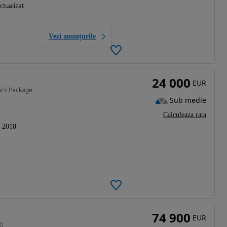
ctualizat
Vezi anunțurile
24 000
EUR
ics Package
Sub medie
Calculeaza rata
2018
74 900
EUR
!!