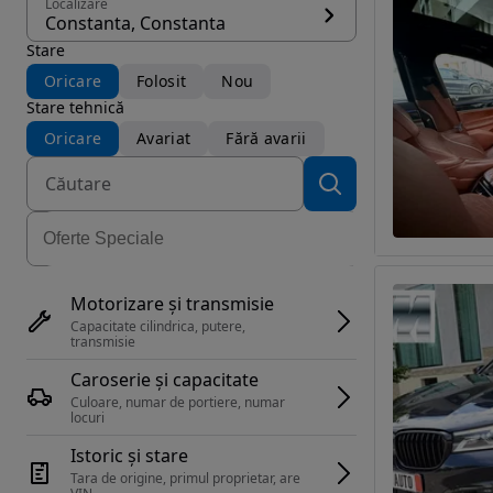
Localizare
Constanta, Constanta
Stare
Oricare
Folosit
Nou
Stare tehnică
Oricare
Avariat
Fără avarii
Motorizare și transmisie
Capacitate cilindrica, putere, 
transmisie
Caroserie și capacitate
Culoare, numar de portiere, numar 
locuri
Istoric și stare
Tara de origine, primul proprietar, are 