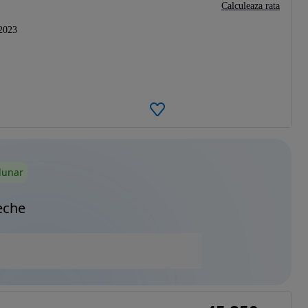
Calculeaza rata
2023
lunar
eche