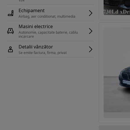
VIN 
Echipament
Airbag, aer conditionat, multimedia
Masini electrice
Autonomie, capacitate baterie, cablu 
incarcare 
Detalii vânzător
Se emite factura, firma, privat