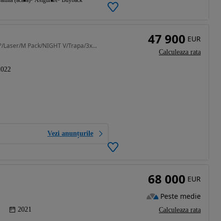
atuita (acasa)
Asigurare
Buyback
47 900
EUR
2993 cm3 • 340 CP • / 740Ld xD/ 2022/Bowers/360°/Laser/M Pack/NIGHT V/Trapa/3xTV/Smart Key
Calculeaza rata
2022
Vezi anunțurile
68 000
EUR
Peste medie
2021
Calculeaza rata