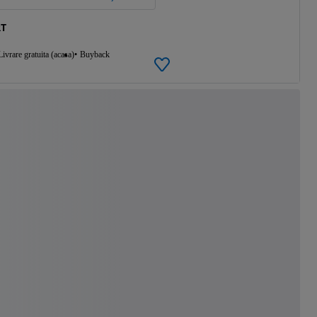
RT
Livrare gratuita (acasa)
Buyback