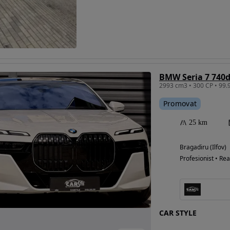
Eligibil pentru
finantare
BMW Seria 7 740
Promovat
25 km
Bragadiru (Ilfov)
Profesionist • Rea
CAR STYLE