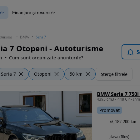
e
Finanțare și resurse
e
Finanțare
e
Instrument de evaluare a mașinii
Raport al istoricului vehiculului
ce
Blog Autovit.ro
oturisme
BMW
Seria 7
anțare
a 7 Otopeni - Autoturisme
lii verificate
S
i
Cum sunt organizate anunturile?
Seria 7
Otopeni
50 km
Șterge filtrele
BMW Seria 7 750i 
4395 cm3 • 448 CP • Inma
Promovat
187 200 km
Jilava (Ilfov)