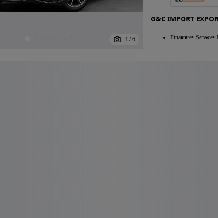
G&C IMPORT EXPO
Finantare
Service
1
/
6