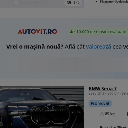
Finantare
Spalatori
1
/
6
~10.000 de mașini evaluate 
Vrei o mașină nouă?
Află cât
valorează
cea v
BMW Seria 7
Promovat
89 km
Bragadiru (Ilfov)