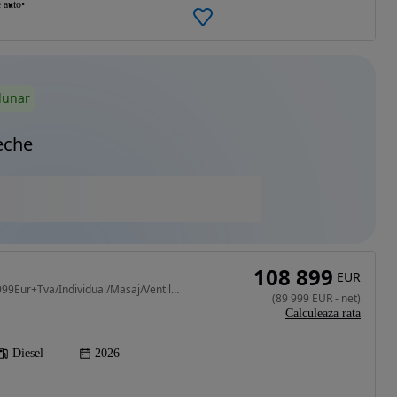
e auto
lunar
eche
108 899
EUR
2993 cm3 • 300 CP • 89.999Eur+Tva/Individual/Masaj/Ventilatie/Suspensie/Cristale/Garantie
(
89 999
EUR
-
net
)
Calculeaza rata
Diesel
2026