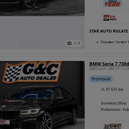
STAR AUTO RULATE
Finantare
Service
1
/
6
BMW Seria 7 730
Promovat
97 635 km
Domnesti (Ilfov)
Profesionist • Pub