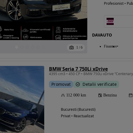
Profesionist • Pub
DAVAUTO
Finantare
1
/
6
BMW Seria 7 750Li xDrive
4395 cm3 • 450 CP • BMW 750Li xDrive “Centenary 
Promovat
Detalii verificate
112 000 km
Benzina
Bucuresti (Bucuresti)
Privat • Reactualizat