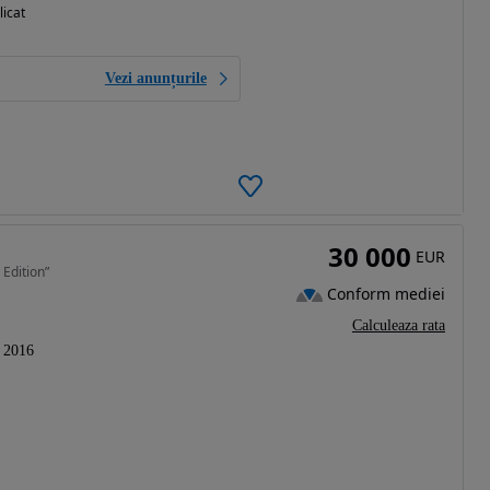
licat
Vezi anunțurile
30 000
EUR
Edition”
Conform mediei
Calculeaza rata
2016