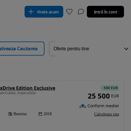
Vinde acum
Intră în cont
alveaza Cautarea
xDrive Edition Exclusive
-
500 EUR
triculata, impecabila!
25 500
EUR
Conform mediei
Benzina
2018
Calculeaza rata