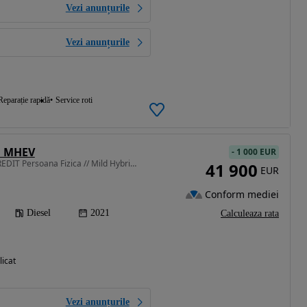
Vezi anunțurile
Vezi anunțurile
Reparație rapidă
Service roti
d MHEV
-
1 000 EUR
2993 cm3 • 286 CP • !! CREDIT Persoana Fizica // Mild Hybrid // Masaj // Pneumatic !!
41 900
EUR
Conform mediei
Diesel
2021
Calculeaza rata
licat
Vezi anunțurile