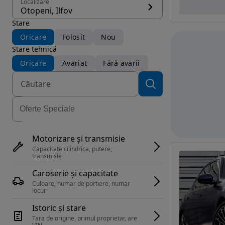
Localizare
Otopeni, Ilfov
Stare
Oricare
Folosit
Nou
Stare tehnică
Oricare
Avariat
Fără avarii
Motorizare și transmisie
Capacitate cilindrica, putere, 
transmisie
Caroserie și capacitate
Culoare, numar de portiere, numar 
locuri
Istoric și stare
Tara de origine, primul proprietar, are 