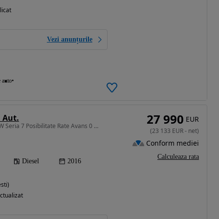
licat
Vezi anunțurile
e auto
27 990
 Aut.
EUR
2993 cm3 • 245 CP • BMW Seria 7 Posibilitate Rate Avans 0 - Garantie 12 Luni - IMPECABILA
(
23 133
EUR
-
net
)
Conform mediei
Calculeaza rata
Diesel
2016
sti)
ctualizat