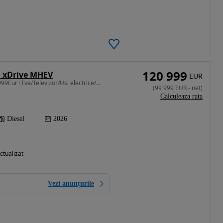
120 999
d xDrive MHEV
EUR
2993 cm3 • 300 CP • 99.999Eur+Tva/Televizor/Usi electrice/Fotoliu spate/Sky/Masaj/Full
(
99 999
EUR
-
net
)
Calculeaza rata
Diesel
2026
ctualizat
Vezi anunțurile