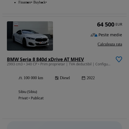
Finantare
Buyback
64 500
EUR
Peste medie
Calculeaza rata
BMW Seria 8 840d xDrive AT MHEV
2993 cm3 • 340 CP • Prim proprietar | TVA deductibil | Configurație 140.000 € | Bowers & W
100 000 km
Diesel
2022
Sibiu (Sibiu)
Privat • Publicat