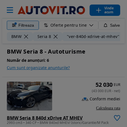
Vinde
acum
Oferte pentru tine
Filtreaza
Salveaza
BMW
Seria 8
"ver-840d-xdrive-at-mhev"
BMW Seria 8 - Autoturisme
Număr de anunțuri:
6
Cum sunt organizate anunturile?
52 030
EUR
(
43 000
EUR
-
net
)
Conform mediei
Calculeaza rata
BMW Seria 8 840d xDrive AT MHEV
2993 cm3 • 340 CP • BMW 840xd MHEV/ Istoric/Garantie/M Pack