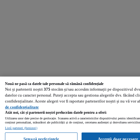
Nouă ne pasă ca datele tale personale să rămână confidențiale
Noi și partenerii noștri
375
stocăm și/sau accesăm informații pe dispozitivul dvs.
datelor cu caracter personal. Puteți accepta sau gestiona alegerile dvs. făcând cl
confidențialitate. Aceste alegeri vor fi raportate partenerilor noștri și nu vă vor 
de confidențialitate
Atât noi, cât și partenerii noștri prelucrăm datele pentru a oferi:
Utilizarea unor date precise de geolocație. Scanarea activă a caracteristicilor dispozitivului pentru identificar
conținut personalizat, măsurători ale publicității și de conținut, cercetarea audienței și dezvoltarea serviciilor
Listă parteneri (furnizori)
Setează preferințele
Acceptă doar necesare