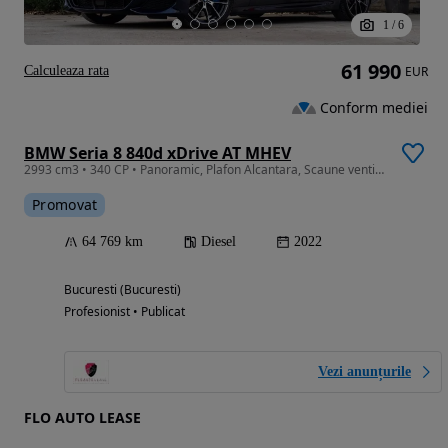
1
/
6
61 990
Calculeaza rata
EUR
Conform mediei
BMW Seria 8 840d xDrive AT MHEV
2993 cm3 • 340 CP • Panoramic, Plafon Alcantara, Scaune ventilate,Faruri Laser, Soft-Close
Promovat
64 769 km
Diesel
2022
Bucuresti (Bucuresti)
Profesionist • Publicat
Vezi anunțurile
FLO AUTO LEASE