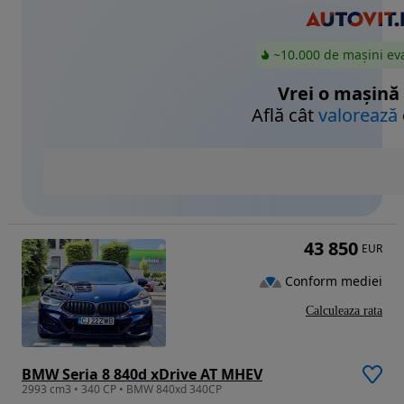
~10.000 de mașini ev
Vrei o mașină
Află cât
valorează
43 850
EUR
Conform mediei
Calculeaza rata
BMW Seria 8 840d xDrive AT MHEV
2993 cm3 • 340 CP • BMW 840xd 340CP