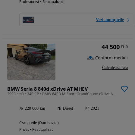
Profesionist • Reactualizat
Vezi anunțurile
44 500
EUR
Conform mediei
Calculeaza rata
BMW Seria 8 840d xDrive AT MHEV
2993 cm3 • 340 CP • BMW 840D M-Sport GrandCoupe xDrive AT MHEV 2021
220 000 km
Diesel
2021
Crangurile (Dambovita)
Privat • Reactualizat