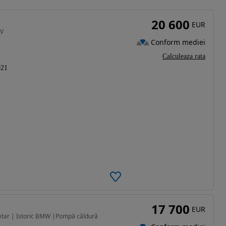
20 600
EUR
EV
Conform mediei
Calculeaza rata
021
17 700
EUR
etar | Istoric BMW |Pompă căldură