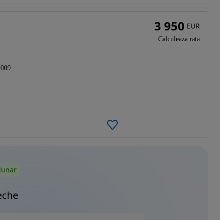
3 950
EUR
Calculeaza rata
2009
lunar
eche