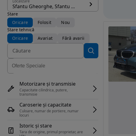
Localizare
Sfantu Gheorghe, Sfantu Gheorghe
Stare
Oricare
Folosit
Nou
Stare tehnică
Oricare
Avariat
Fără avarii
Motorizare și transmisie
Capacitate cilindrica, putere, 
transmisie
Caroserie și capacitate
Culoare, numar de portiere, numar 
locuri
Istoric și stare
Tara de origine, primul proprietar, are 