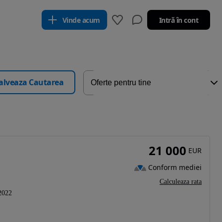
Vinde acum
Intră în cont
alveaza Cautarea
21 000
EUR
Conform mediei
Calculeaza rata
2022