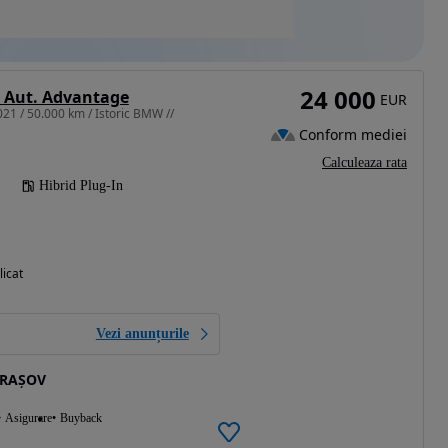
24 000
 Aut. Advantage
EUR
021 / 50.000 km / Istoric BMW //
Conform mediei
Calculeaza rata
Hibrid Plug-In
licat
Vezi anunțurile
BRAȘOV
Asigurare
Buyback