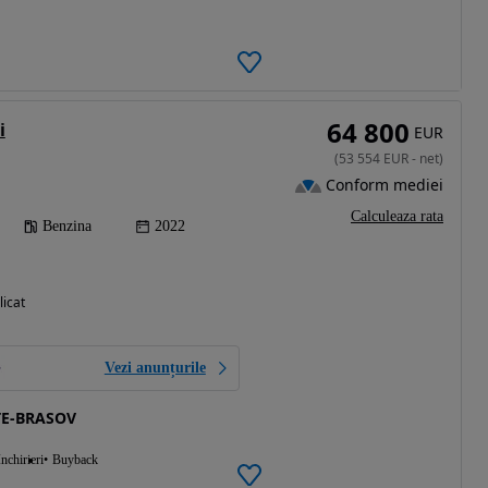
64 800
i
EUR
(
53 554
EUR
-
net
)
Conform mediei
Calculeaza rata
Benzina
2022
licat
Vezi anunțurile
TE-BRASOV
Inchirieri
Buyback