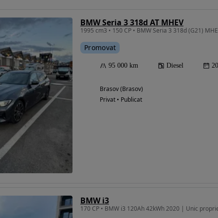
BMW Seria 3 318d AT MHEV
1995 cm3 • 150 CP • BMW Seria 3 318d (G21) MH
Promovat
95 000 km
Diesel
2
Brasov (Brasov)
Privat • Publicat
BMW i3
170 CP • BMW i3 120Ah 42kWh 2020 | Unic propri