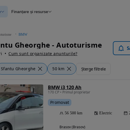
e
Finanțare și resurse
e
Finanțare
e
Instrument de evaluare a mașinii
Raport al istoricului vehiculului
ce
Blog Autovit.ro
oturisme
BMW
anțare
ntu Gheorghe - Autoturisme
lii verificate
S
i
Cum sunt organizate anunturile?
Sfantu Gheorghe
50 km
Șterge filtrele
BMW i3 120 Ah
170 CP • Primul proprietar
Promovat
56 500 km
Electric
Brasov (Brasov)