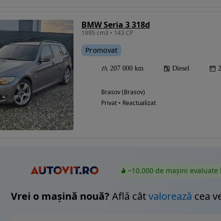
BMW Seria 3 318d
1995 cm3 • 143 CP
Eligibil pentru
Promovat
finantare
207 000 km
Diesel
Brasov (Brasov)
Privat • Reactualizat
~10.000 de mașini evaluate 
Vrei o mașină nouă?
Află cât
valorează
cea v