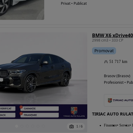
Privat • Publicat
BMW X6 xDrive40
2998 cm3 • 333 CP
Promovat
51 717 km
Brasov (Brasov)
Profesionist • Pub
TIRIAC AUTO RULA
Finantare
Service
1
/
6