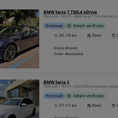
BMW Seria 7 730Ld xDrive
2993 cm3 • 265 CP • BMW Seria 7 730Ld xDrive 2
Promovat
Detalii verificate
245 158 km
Diesel
Brasov (Brasov)
Privat • Reactualizat
BMW Seria 3
1995 cm3 • 163 CP • 320D Efficientdynamics Autom
Promovat
Detalii verificate
275 172 km
Diesel