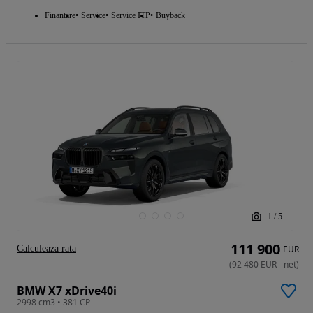
Finantare
Service
Service ITP
Buyback
1
/
5
111 900
Calculeaza rata
EUR
(
92 480
EUR
-
net
)
BMW X7 xDrive40i
2998 cm3 • 381 CP