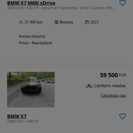
BMW X7 M60i xDrive
4395 cm3 • 530 CP • Extra Full / Panorama / Entry / Camere / Perne
31 000 km
Benzina
2023
Roman (Neamt)
Privat • Reactualizat
59 500
EUR
Conform mediei
Calculeaza rata
BMW X7
2998 cm3 • 340 CP