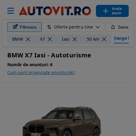
Vinde
acum
Oferte pentru tine
Filtreaza
Salveaza
Șterge filtr
BMW
X7
Iasi
50 km
BMW X7 Iasi - Autoturisme
Număr de anunțuri:
6
Cum sunt organizate anunturile?