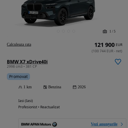
1
/
5
121 900
Calculeaza rata
EUR
(
100 744
EUR
-
net
)
BMW X7 xDrive40i
2998 cm3 • 381 CP
Promovat
1 km
Benzina
2026
Iasi (Iasi)
Profesionist • Reactualizat
Vezi anunțurile