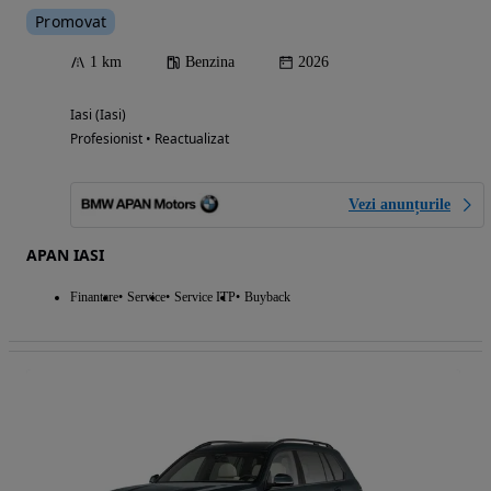
Promovat
1 km
Benzina
2026
Iasi (Iasi)
Profesionist • Reactualizat
Vezi anunțurile
APAN IASI
Finantare
Service
Service ITP
Buyback