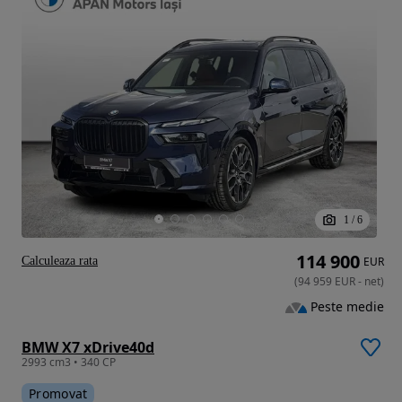
1
/
6
114 900
Calculeaza rata
EUR
(
94 959
EUR
-
net
)
Peste medie
BMW X7 xDrive40d
2993 cm3 • 340 CP
Promovat