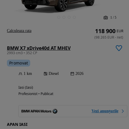
1
/
5
118 900
Calculeaza rata
EUR
(
98 265
EUR
-
net
)
BMW X7 xDrive40d AT MHEV
2993 cm3 • 352 CP
Promovat
1 km
Diesel
2026
Iasi (Iasi)
Profesionist • Publicat
Vezi anunțurile
APAN IASI