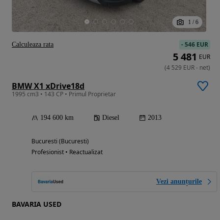
1
/
6
-
546 EUR
Calculeaza rata
5 481
EUR
(
4 529
EUR
-
net
)
BMW X1 xDrive18d
1995 cm3 • 143 CP • Primul Proprietar
194 600 km
Diesel
2013
Bucuresti (Bucuresti)
Profesionist • Reactualizat
Vezi anunțurile
BAVARIA USED