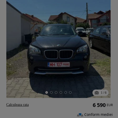
1
/
6
6 590
Calculeaza rata
EUR
Conform mediei