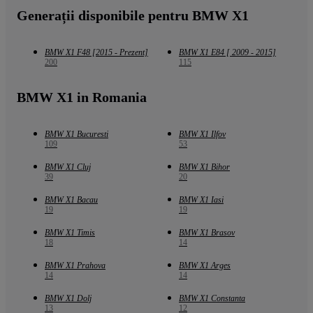
Generații disponibile pentru BMW X1
BMW X1 F48 [2015 - Prezent]
BMW X1 E84 [ 2009 - 2015]
200
115
BMW X1 in Romania
BMW X1 Bucuresti
BMW X1 Ilfov
109
53
BMW X1 Cluj
BMW X1 Bihor
39
20
BMW X1 Bacau
BMW X1 Iasi
19
19
BMW X1 Timis
BMW X1 Brasov
18
14
BMW X1 Prahova
BMW X1 Arges
14
14
BMW X1 Dolj
BMW X1 Constanta
13
12