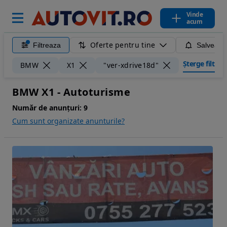
Vinde
acum
Oferte pentru tine
Filtreaza
Salveaza
Șterge filtrele
BMW
X1
"ver-xdrive18d"
BMW X1 - Autoturisme
Număr de anunțuri:
9
Cum sunt organizate anunturile?