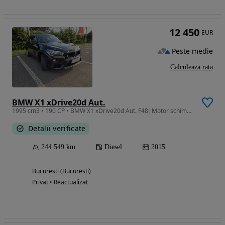
12 450
EUR
Peste medie
Calculeaza rata
BMW X1 xDrive20d Aut.
1995 cm3 • 190 CP • BMW X1 xDrive20d Aut. F48|Motor schimbat în reprezentanță (70k km)|TVA
Detalii verificate
244 549 km
Diesel
2015
Bucuresti (Bucuresti)
Privat • Reactualizat