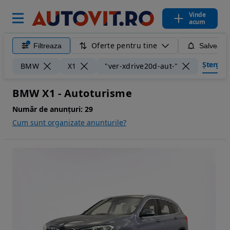
Vinde
acum
Oferte pentru tine
Filtreaza
Salveaza
Șterge fi
BMW
X1
"ver-xdrive20d-aut-"
BMW X1 - Autoturisme
Număr de anunțuri:
29
Cum sunt organizate anunturile?