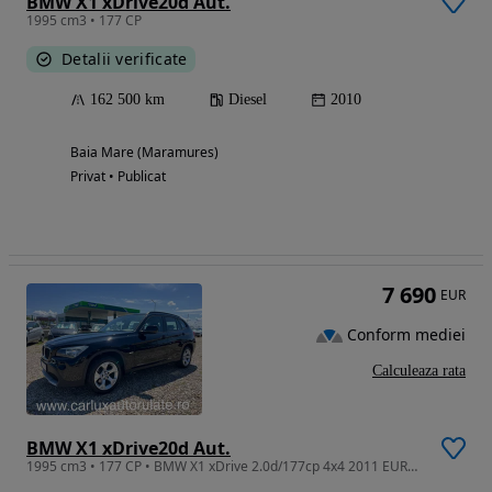
BMW X1 xDrive20d Aut.
1995 cm3 • 177 CP
Detalii verificate
162 500 km
Diesel
2010
Baia Mare (Maramures)
Privat • Publicat
7 690
EUR
Conform mediei
Calculeaza rata
BMW X1 xDrive20d Aut.
1995 cm3 • 177 CP • BMW X1 xDrive 2.0d/177cp 4x4 2011 EURO 5 TVA Deductibil