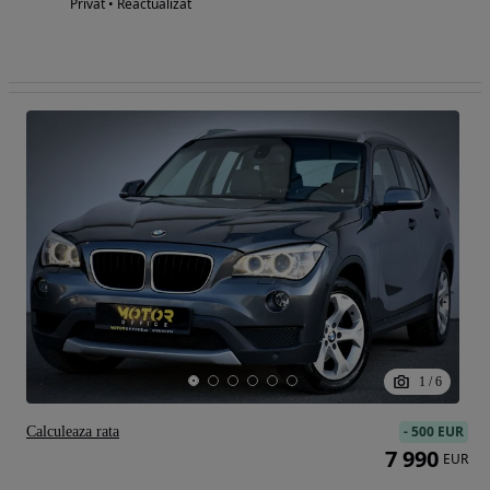
Privat • Reactualizat
1
/
6
-
500 EUR
Calculeaza rata
7 990
EUR