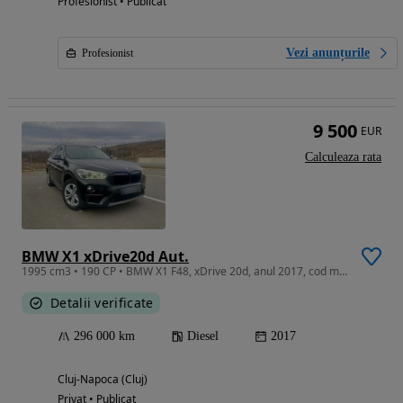
Profesionist • Publicat
Vezi anunțurile
Profesionist
9 500
EUR
Calculeaza rata
BMW X1 xDrive20d Aut.
1995 cm3 • 190 CP • BMW X1 F48, xDrive 20d, anul 2017, cod motor: B47, 190 cai
Detalii verificate
296 000 km
Diesel
2017
Cluj-Napoca (Cluj)
Privat • Publicat