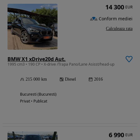
14 300
EUR
Conform mediei
Calculeaza rata
BMW X1 xDrive20d Aut.
1995 cm3 • 190 CP • X-drive /Trapa Pano/Lane Asisst/head-up
215 000 km
Diesel
2016
Bucuresti (Bucuresti)
Privat • Publicat
6 990
EUR