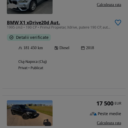
Calculeaza rata
BMW X1 xDrive20d Aut.
1995 cm3 • 190 CP • Primul Propietar, Xdrive, putere 190 CP, automata.
Detalii verificate
181 450 km
Diesel
2018
Cluj-Napoca (Cluj)
Privat • Publicat
17 500
EUR
Peste medie
Calculeaza rata