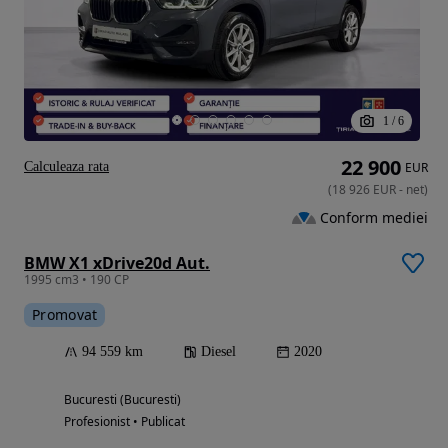
1
/
6
22 900
Calculeaza rata
EUR
(
18 926
EUR
-
net
)
Conform mediei
BMW X1 xDrive20d Aut.
1995 cm3 • 190 CP
Promovat
94 559 km
Diesel
2020
Bucuresti (Bucuresti)
Profesionist • Publicat