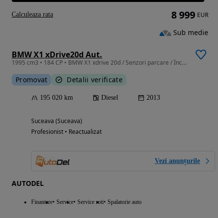
8 999
Calculeaza rata
EUR
Sub medie
BMW X1 xDrive20d Aut.
1995 cm3 • 184 CP • BMW X1 xdrive 20d / Senzori parcare / Încălzire scaune / Climatronic
Promovat
Detalii verificate
195 020 km
Diesel
2013
Suceava (Suceava)
Profesionist • Reactualizat
Vezi anunțurile
AUTODEL
Finantare
Service
Service roti
Spalatorie auto