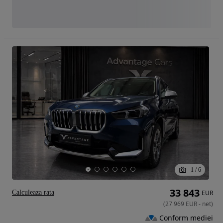
1
/
6
33 843
Calculeaza rata
EUR
(
27 969
EUR
-
net
)
Conform mediei