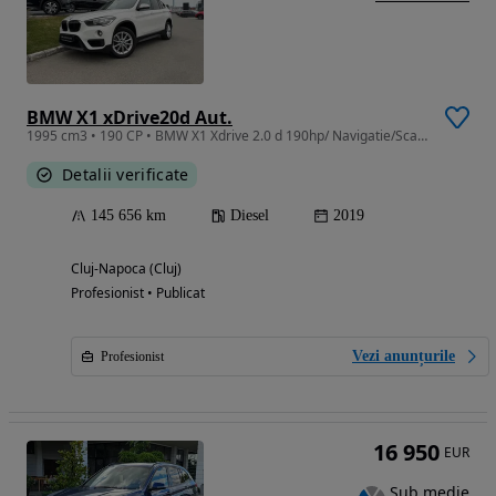
BMW X1 xDrive20d Aut.
1995 cm3 • 190 CP • BMW X1 Xdrive 2.0 d 190hp/ Navigatie/Scaune incalzite/Senzori parcare
Detalii verificate
145 656 km
Diesel
2019
Cluj-Napoca (Cluj)
Profesionist • Publicat
Vezi anunțurile
Profesionist
16 950
EUR
Sub medie