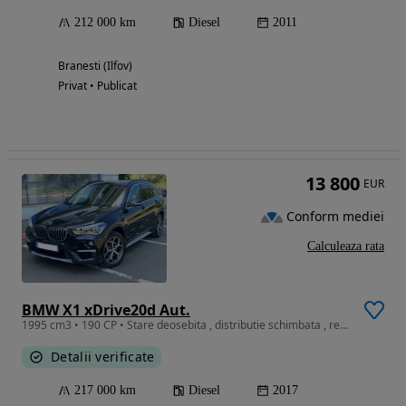
212 000 km
Diesel
2011
Branesti (Ilfov)
Privat • Publicat
13 800
EUR
Conform mediei
Calculeaza rata
BMW X1 xDrive20d Aut.
1995 cm3 • 190 CP • Stare deosebita , distributie schimbata , revizie cutie efectuata .
Detalii verificate
217 000 km
Diesel
2017