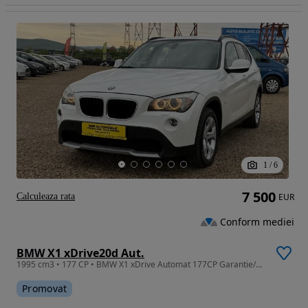
1
/
6
7 500
Calculeaza rata
EUR
Conform mediei
BMW X1 xDrive20d Aut.
1995 cm3 • 177 CP • BMW X1 xDrive Automat 177CP Garantie/Rate 2.0 Diesel
Promovat