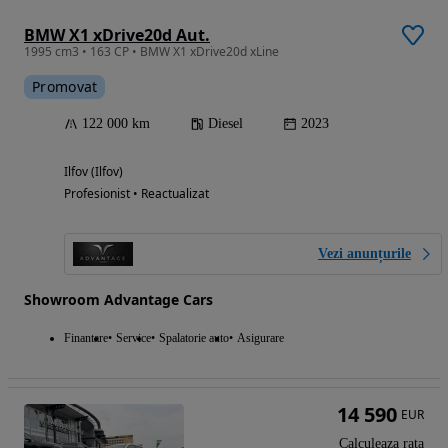
BMW X1 xDrive20d Aut.
1995 cm3 • 163 CP • BMW X1 xDrive20d xLine
Promovat
122 000 km
Diesel
2023
Ilfov (Ilfov)
Profesionist • Reactualizat
Vezi anunțurile
Showroom Advantage Cars
Finantare
Service
Spalatorie auto
Asigurare
14 590
EUR
Calculeaza rata