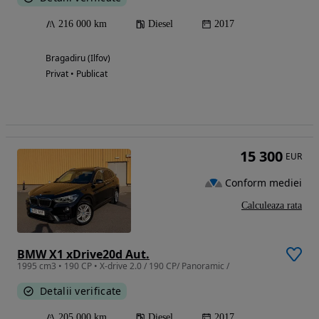
216 000 km
Diesel
2017
Bragadiru (Ilfov)
Privat • Publicat
15 300
EUR
Conform mediei
Calculeaza rata
BMW X1 xDrive20d Aut.
1995 cm3 • 190 CP • X-drive 2.0 / 190 CP/ Panoramic /
Detalii verificate
205 000 km
Diesel
2017