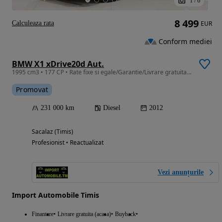
1
/
6
8 499
Calculeaza rata
EUR
Conform mediei
BMW X1 xDrive20d Aut.
1995 cm3 • 177 CP • Rate fixe si egale/Garantie/Livrare gratuita la domiciliu
Promovat
231 000 km
Diesel
2012
Sacalaz (Timis)
Profesionist • Reactualizat
Vezi anunțurile
Import Automobile Timis
Finantare
Livrare gratuita (acasa)
Buyback