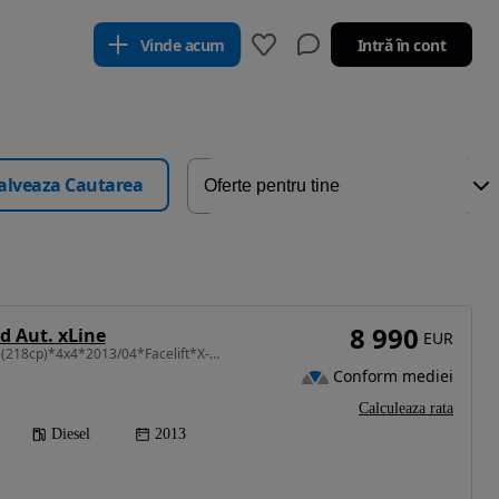
Vinde acum
Intră în cont
alveaza Cautarea
8 990
 Aut. xLine
EUR
1995 cm3 • 218 CP • 25D(218cp)*4x4*2013/04*Facelift*X-Line*Panoramic*Navi*Xenon*Led
Conform mediei
Calculeaza rata
Diesel
2013