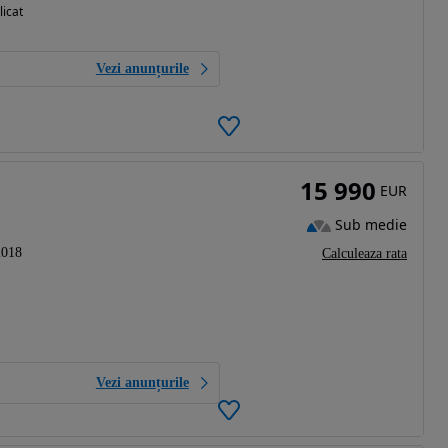
licat
Vezi anunțurile
15 990
EUR
Sub medie
2018
Calculeaza rata
Vezi anunțurile