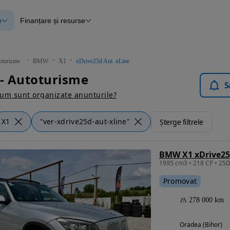
e
Finanțare și resurse
e
Finanțare
e
Instrument de evaluare a mașinii
Raport al istoricului vehiculului
ce
Blog Autovit.ro
oturisme
BMW
X1
xDrive25d Aut. xLine
anțare
- Autoturisme
lii verificate
S
um sunt organizate anunturile?
X1
"ver-xdrive25d-aut-xline"
Șterge filtrele
BMW X1 xDrive25d
Promovat
278 000 km
Oradea (Bihor)