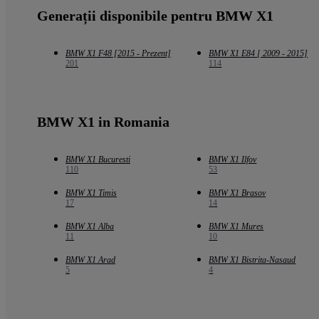
Generații disponibile pentru BMW X1
BMW X1 F48 [2015 - Prezent]
BMW X1 E84 [ 2009 - 2015]
201
114
BMW X1 in Romania
BMW X1 Bucuresti
BMW X1 Ilfov
110
53
BMW X1 Timis
BMW X1 Brasov
17
14
BMW X1 Alba
BMW X1 Mures
11
10
BMW X1 Arad
BMW X1 Bistrita-Nasaud
5
4