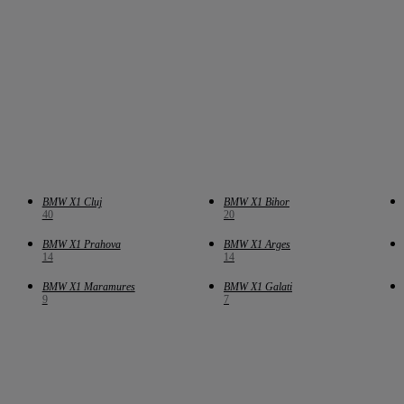
BMW X1 Cluj
BMW X1 Bihor
40
20
BMW X1 Prahova
BMW X1 Arges
14
14
BMW X1 Maramures
BMW X1 Galati
9
7