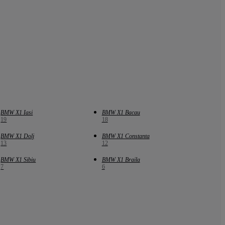
BMW X1 Iasi
BMW X1 Bacau
19
18
BMW X1 Dolj
BMW X1 Constanta
13
12
BMW X1 Sibiu
BMW X1 Braila
7
6