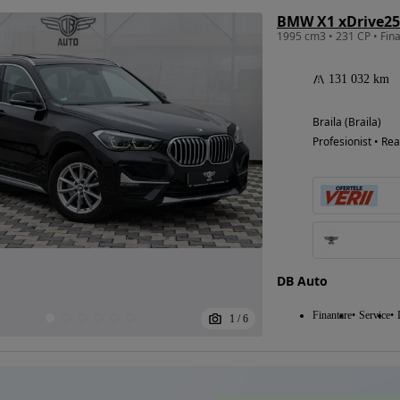
BMW X1 xDrive25d
Eligibil pentru
131 032 km
finantare
Braila (Braila)
Profesionist • Rea
DB Auto
Finantare
Service
1
/
6