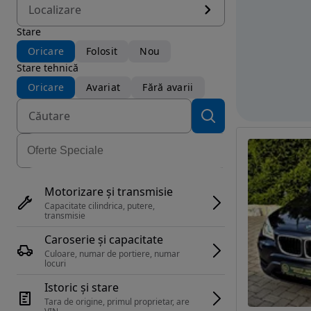
Localizare
Stare
Oricare
Folosit
Nou
Stare tehnică
Oricare
Avariat
Fără avarii
Motorizare și transmisie
Capacitate cilindrica, putere, 
transmisie
Caroserie și capacitate
Culoare, numar de portiere, numar 
locuri
Istoric și stare
Tara de origine, primul proprietar, are 