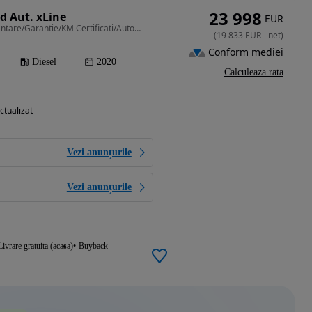
23 998
 Aut. xLine
EUR
1995 cm3 • 231 CP • Finantare/Garantie/KM Certificati/Automat/2020
(
19 833
EUR
-
net
)
Conform mediei
Diesel
2020
Calculeaza rata
ctualizat
Vezi anunțurile
Vezi anunțurile
Livrare gratuita (acasa)
Buyback