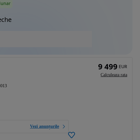
lunar
eche
9 499
EUR
Calculeaza rata
2013
Vezi anunțurile