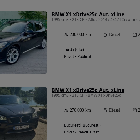
BMW X1 xDrive25d Aut. xLine
1995 cm3 • 218 CP • 2.0d / 2014 / 4x4 / LCi / x-Line
200 000 km
Diesel
Turda (Cluj)
Privat • Publicat
BMW X1 xDrive25d Aut. xLine
1995 cm3 • 218 CP • BMW X1 xDrive25d
270 000 km
Diesel
Bucuresti (Bucuresti)
Privat • Reactualizat