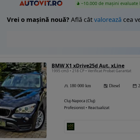
~10.000 de mașini evaluate 
Vrei o mașină nouă?
Află cât
valorează
cea v
BMW X1 xDrive25d Aut. xLine
1995 cm3 • 218 CP • Verificat Probat Garantat
180 000 km
Diesel
Cluj-Napoca (Cluj)
Profesionist • Reactualizat