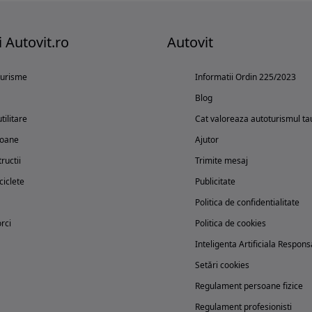
i Autovit.ro
Autovit
turisme
Informatii Ordin 225/2023
Blog
tilitare
Cat valoreaza autoturismul ta
oane
Ajutor
ructii
Trimite mesaj
iclete
Publicitate
Politica de confidentialitate
rci
Politica de cookies
Inteligenta Artificiala Respons
Setări cookies
Regulament persoane fizice
Regulament profesionisti