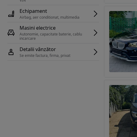
VIN 
Echipament
Airbag, aer conditionat, multimedia
Masini electrice
Autonomie, capacitate baterie, cablu 
incarcare 
Detalii vânzător
Se emite factura, firma, privat