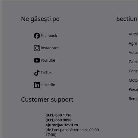
Ne găsești pe
Sectiun
Auto
Facebook
Agro
Instagram
Autou
YouTube
Cami
Const
TikTok
Motoc
LinkedIn
Piese
Customer support
Remo
(031) 630 1716
(031) 860 9090
ajutor@autovit.ro
(de Luni pana Vineri intre 09:00 -
17:00)