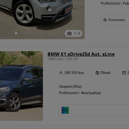
Profesionist • Pub
Profesionist
1
/
6
BMW X1 xDrive25d Aut. xLine
1995 cm3 • 231 CP
186 910 km
Diesel
Otopeni (Ilfov)
Profesionist • Reactualizat