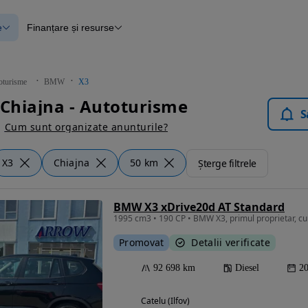
e
Finanțare și resurse
e
Finanțare
e
Instrument de evaluare a mașinii
Raport al istoricului vehiculului
ce
Blog Autovit.ro
oturisme
BMW
X3
anțare
Chiajna - Autoturisme
lii verificate
S
Cum sunt organizate anunturile?
X3
Chiajna
50 km
Șterge filtrele
BMW X3 xDrive20d AT Standard
Promovat
Detalii verificate
92 698 km
Diesel
2
Catelu (Ilfov)