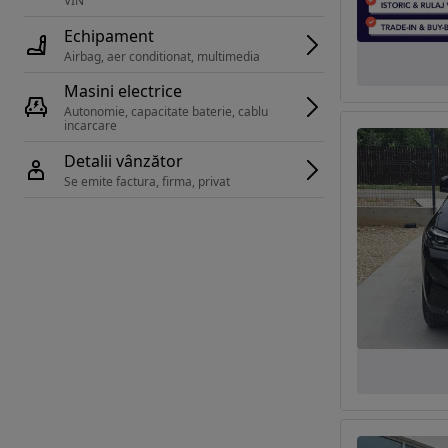
VIN 
Echipament
Airbag, aer conditionat, multimedia
Masini electrice
Autonomie, capacitate baterie, cablu 
incarcare 
Detalii vânzător
Se emite factura, firma, privat