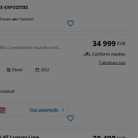
E-EXPOZITIEI
Tractare auto
Inchirieri
34 999
EUR
1995 cm3 • 190 CP • HIBRID .Cumpărată de noua din românia,tva inclus si deductibil
Conform mediei
Calculeaza rata
Diesel
2022
ctualizat
Vezi anunțurile
 AT Luxury Line