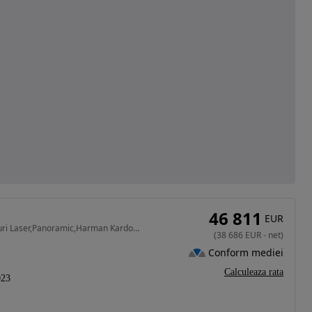
46 811
EUR
2993 cm3 • 286 CP • Garantie Bmw 200000km,Faruri Laser,Panoramic,Harman Kardon,Finantare!
(
38 686
EUR
-
net
)
Conform mediei
Calculeaza rata
023