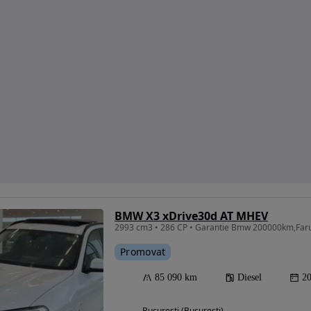
BMW X3 xDrive30d AT MHEV
Promovat
85 090 km
Diesel
2
Bucuresti (Bucuresti)