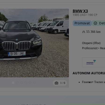
BMW X3
1995 cm3 • 190 CP
Eligibil pentru
Promovat
Det
finantare
55 366 km
Otopeni (Ilfov)
Profesionist • Rea
AUTONOM AUTORU
Finantare
Tractare 
1
/
6