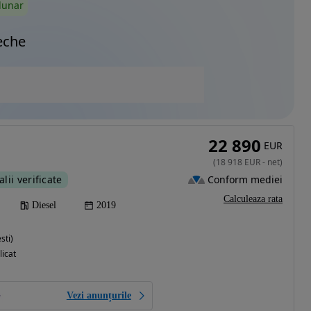
lunar
eche
22 890
EUR
(
18 918
EUR
-
net
)
Conform mediei
alii verificate
Calculeaza rata
Diesel
2019
sti)
licat
Vezi anunțurile