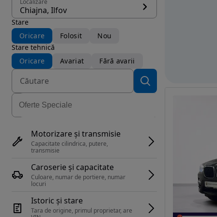
Localizare
Chiajna, Ilfov
Stare
Oricare
Folosit
Nou
Stare tehnică
Oricare
Avariat
Fără avarii
Motorizare și transmisie
Capacitate cilindrica, putere, 
transmisie
Caroserie și capacitate
Culoare, numar de portiere, numar 
locuri
Istoric și stare
Tara de origine, primul proprietar, are 