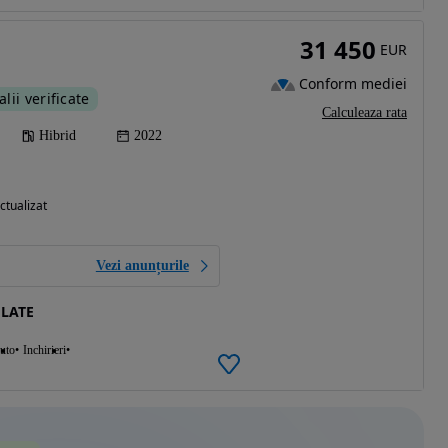
31 450
EUR
Conform mediei
alii verificate
Calculeaza rata
Hibrid
2022
ctualizat
Vezi anunțurile
LATE
auto
Inchirieri