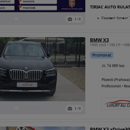
TIRIAC AUTO RULAT
Finantare
Service
1
/
6
BMW X3
Promovat
74 000 km
Ploiesti (Prahova)
Profesionist • Rea
1
/
6
BMW X3 xDrive30i