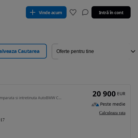
Vinde acum
Intră în cont
alveaza Cautarea
20 900
EUR
1995 cm3 • 190 CP • BMW X3, primul proprietar, cumparata si intretinuta AutoBMW Cobalcescu
Peste medie
Calculeaza rata
017