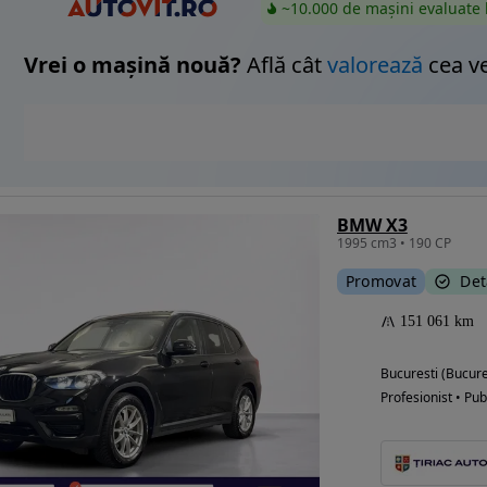
~10.000 de mașini evaluate 
Vrei o mașină nouă?
Află cât
valorează
cea v
BMW X3
1995 cm3 • 190 CP
Promovat
Det
151 061 km
Bucuresti (Bucure
Profesionist • Pub