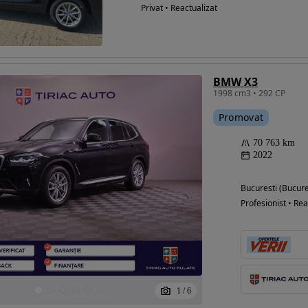
Privat • Reactualizat
BMW X3
1998 cm3 • 292 CP
Promovat
70 763 km
2022
Bucuresti (Bucure
Profesionist • Rea
1
/
6