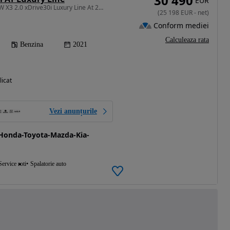
30 490
EUR
1998 cm3 • 252 CP • BMW X3 2.0 xDrive30i Luxury Line At 252HP
(
25 198
EUR
-
net
)
Conform mediei
Calculeaza rata
Benzina
2021
licat
Vezi anunțurile
Honda-Toyota-Mazda-Kia-
Service roti
Spalatorie auto