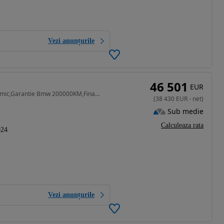
Vezi anunțurile
46 501
EUR
2993 cm3 • 286 CP • Primul Propietar,Trapa Panoramic,Garantie Bmw 200000KM,Finantare!
(
38 430
EUR
-
net
)
Sub medie
Calculeaza rata
024
Vezi anunțurile