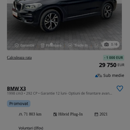
1
/
6
-
1 000 EUR
Calculeaza rata
29 750
EUR
Sub medie
BMW X3
1998 cm3 • 292 CP • Garantie 12 luni- Optiuni de finantare avantajoase
Promovat
71 803 km
Hibrid Plug-In
2021
Voluntari (Ilfov)