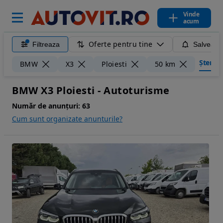
Vinde
acum
Oferte pentru tine
Filtreaza
Salveaza
Șterge f
BMW
X3
Ploiesti
50 km
BMW X3 Ploiesti - Autoturisme
Număr de anunțuri:
63
Cum sunt organizate anunturile?