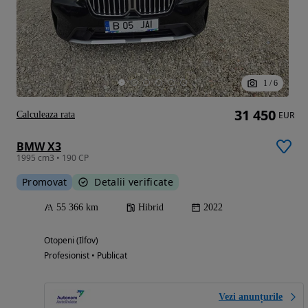
1
/
6
31 450
Calculeaza rata
EUR
BMW X3
1995 cm3 • 190 CP
Promovat
Detalii verificate
55 366 km
Hibrid
2022
Otopeni (Ilfov)
Profesionist • Publicat
Vezi anunțurile