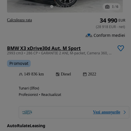
1
/
6
34 990
Calculeaza rata
EUR
(
28 918
EUR
-
net
)
Conform mediei
BMW X3 xDrive30d Aut. M Sport
2993 cm3 • 286 CP • GARANTIE 2 ANI, M-packet, Camera 360, Piele, Scaune incalzite
Promovat
149 836 km
Diesel
2022
Tunari (Ilfov)
Profesionist • Reactualizat
Vezi anunțurile
AutoRulateLeasing