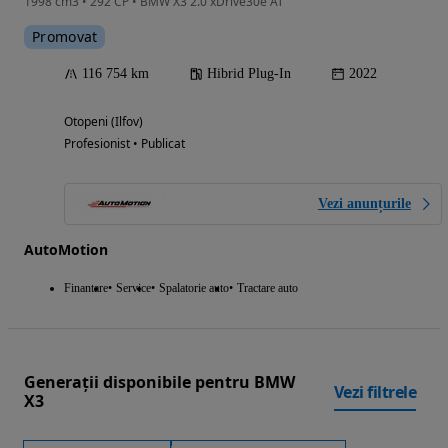
1998 cm3 • 292 CP • BMW X3 2.0 xDrive30e AT
Promovat
116 754 km
Hibrid Plug-In
2022
Otopeni (Ilfov)
Profesionist • Publicat
Vezi anunțurile
AutoMotion
Finantare
Service
Spalatorie auto
Tractare auto
Generații disponibile pentru BMW
Vezi filtrele
X3