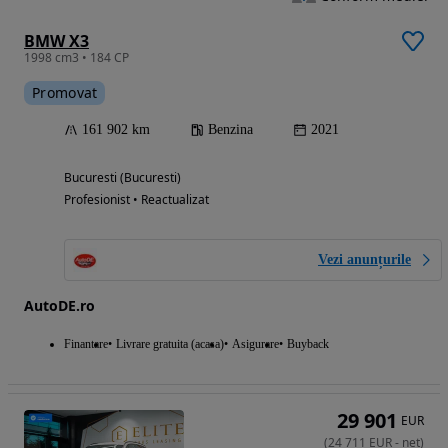
BMW X3
1998 cm3 • 184 CP
Promovat
161 902 km
Benzina
2021
Bucuresti (Bucuresti)
Profesionist • Reactualizat
Vezi anunțurile
AutoDE.ro
Finantare
Livrare gratuita (acasa)
Asigurare
Buyback
29 901
EUR
(
24 711
EUR
-
net
)