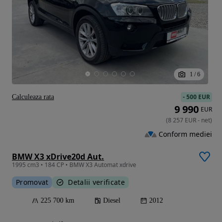
1
/
6
-
500 EUR
Calculeaza rata
9 990
EUR
(
8 257
EUR
-
net
)
Conform mediei
BMW X3 xDrive20d Aut.
1995 cm3 • 184 CP • BMW X3 Automat xdrive
Promovat
Detalii verificate
225 700 km
Diesel
2012