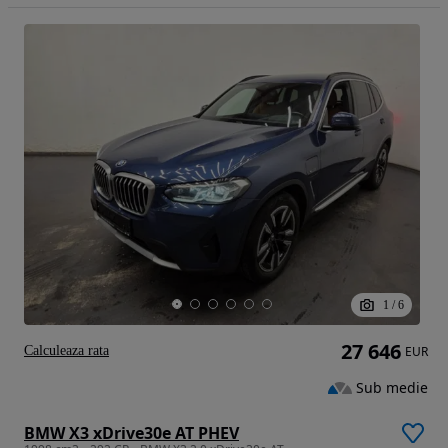
1
/
6
27 646
Calculeaza rata
EUR
Sub medie
BMW X3 xDrive30e AT PHEV