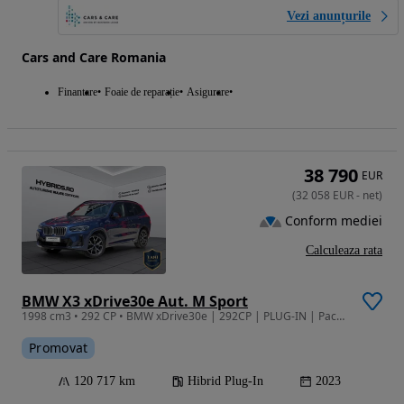
Vezi anunțurile
Cars and Care Romania
Finantare
Foaie de reparație
Asigurare
38 790
EUR
(
32 058
EUR
-
net
)
Conform mediei
Calculeaza rata
BMW X3 xDrive30e Aut. M Sport
1998 cm3 • 292 CP • BMW xDrive30e | 292CP | PLUG-IN | PachetM | 4x4 | Garantie | Finantare
Promovat
120 717 km
Hibrid Plug-In
2023