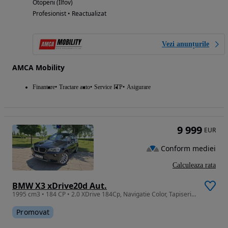
Otopeni (Ilfov)
Profesionist • Reactualizat
Vezi anunțurile
AMCA Mobility
Finantare
Tractare auto
Service ITP
Asigurare
9 999
EUR
Conform mediei
Calculeaza rata
BMW X3 xDrive20d Aut.
1995 cm3 • 184 CP • 2.0 XDrive 184Cp, Navigatie Color, Tapiserie Piele Alba, Led, Xenon,
Promovat