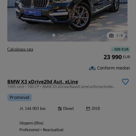
1
/
6
-
500 EUR
Calculeaza rata
23 990
EUR
Conform mediei
BMW X3 xDrive20d Aut. xLine
1995 cm3 • 190 CP • BMW X3 xDrive/Navi/Camera/XLine/Ambientala - Finanțare
Promovat
144 003 km
Diesel
2018
Otopeni (Ilfov)
Profesionist • Reactualizat