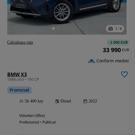
1
/
6
-
2 000 EUR
Calculeaza rata
33 990
EUR
Conform mediei
BMW X3
1984 cm3 • 190 CP
Promovat
56 400 km
Diesel
2022
Voluntari (Ilfov)
Profesionist • Publicat