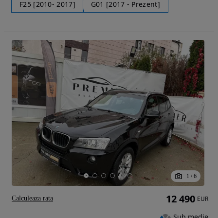
F25 [2010- 2017]
G01 [2017 - Prezent]
1
/
6
12 490
Calculeaza rata
EUR
Sub medie