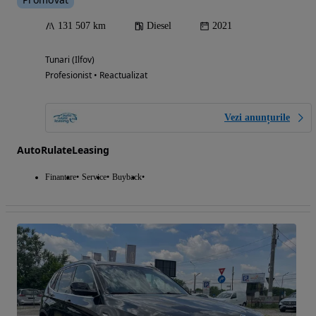
131 507 km
Diesel
2021
Tunari (Ilfov)
Profesionist • Reactualizat
Vezi anunțurile
AutoRulateLeasing
Finantare
Service
Buyback