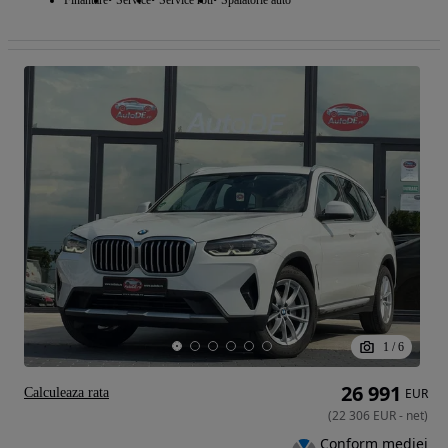
Finantare
Service
Service roti
Spalatorie auto
1
/
6
26 991
Calculeaza rata
EUR
(
22 306
EUR
-
net
)
Conform mediei