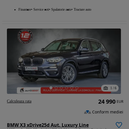
Finantare
Service roti
Spalatorie auto
Tractare auto
1
/
6
24 990
Calculeaza rata
EUR
Conform mediei
BMW X3 xDrive25d Aut. Luxury Line