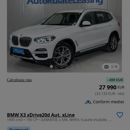
1
/
6
-
499 EUR
Calculeaza rata
27 990
EUR
(
23 133
EUR
-
net
)
Conform mediei
BMW X3 xDrive20d Aut. xLine
1995 cm3 • 190 CP • GARANTIE 2 ANI, MHEV, Scaune incalzite, Camera, Piele
Promovat