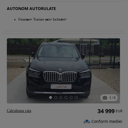
AUTONOM AUTORULATE
Finantare
Tractare auto
Inchirieri
1
/
6
34 999
Calculeaza rata
EUR
Conform mediei