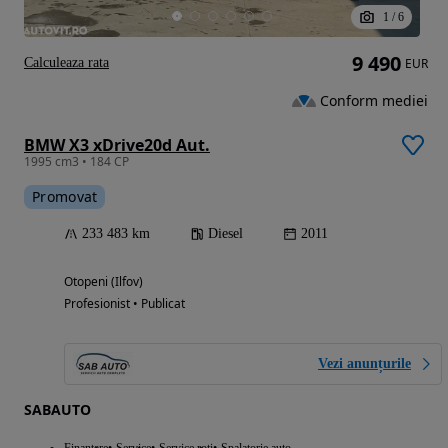
1
/
6
9 490
Calculeaza rata
EUR
Conform mediei
BMW X3 xDrive20d Aut.
1995 cm3 • 184 CP
Promovat
233 483 km
Diesel
2011
Otopeni (Ilfov)
Profesionist • Publicat
Vezi anunțurile
SABAUTO