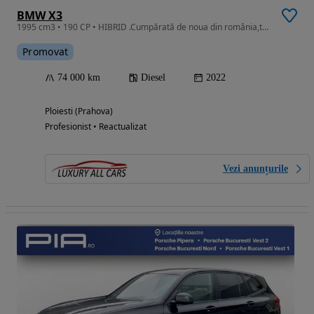
BMW X3
1995 cm3 • 190 CP • HIBRID .Cumpărată de noua din românia,tva inclus si deductibil
Promovat
74 000 km
Diesel
2022
Ploiesti (Prahova)
Profesionist • Reactualizat
Vezi anunțurile