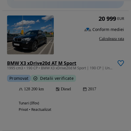
20 999
EUR
Conform mediei
Calculeaza rata
BMW X3 xDrive20d AT M Sport
1995 cm3 • 190 CP • BMW X3 xDrive20d M Sport | 190 CP | Unic proprietar | KM 128.200
Promovat
Detalii verificate
128 200 km
Diesel
2017
Tunari (Ilfov)
Privat • Reactualizat