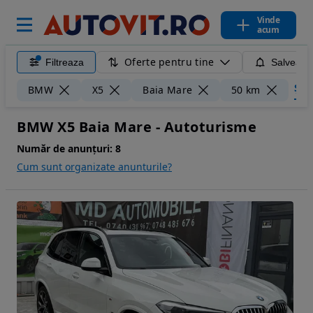
Vinde
acum
Oferte pentru tine
Filtreaza
Salveaza
Șter
BMW
X5
Baia Mare
50 km
BMW X5 Baia Mare - Autoturisme
Număr de anunțuri:
8
Cum sunt organizate anunturile?