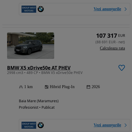
Vezi anunțurile
107 317
EUR
(
88 691
EUR
-
net
)
Calculeaza rata
BMW X5 xDrive50e AT PHEV
2998 cm3 • 489 CP • BMW X5 xDrive50e PHEV
1 km
Hibrid Plug-In
2026
Baia Mare (Maramures)
Profesionist • Publicat
Vezi anunțurile