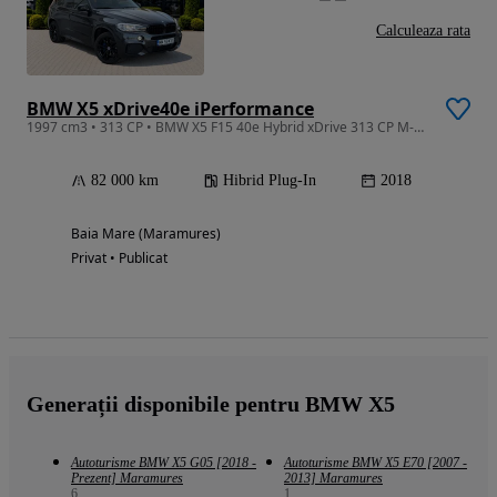
Calculeaza rata
BMW X5 xDrive40e iPerformance
1997 cm3 • 313 CP • BMW X5 F15 40e Hybrid xDrive 313 CP M-Pack LED
82 000 km
Hibrid Plug-In
2018
Baia Mare (Maramures)
Privat • Publicat
Generații disponibile pentru BMW X5
Autoturisme BMW X5 G05 [2018 -
Autoturisme BMW X5 E70 [2007 -
Prezent] Maramures
2013] Maramures
6
1