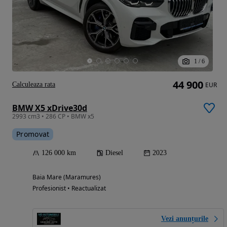
1
/
6
44 900
Calculeaza rata
EUR
BMW X5 xDrive30d
2993 cm3 • 286 CP • BMW x5
Promovat
126 000 km
Diesel
2023
Baia Mare (Maramures)
Profesionist • Reactualizat
Vezi anunțurile