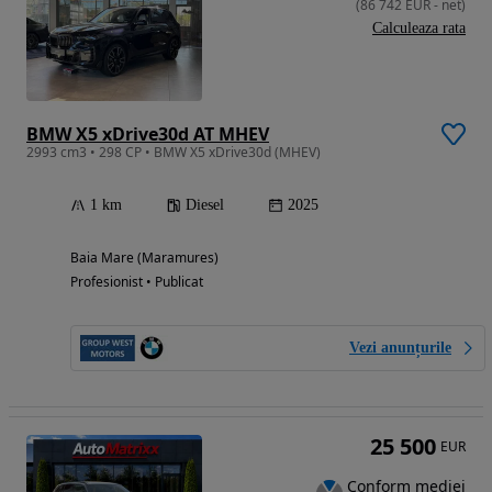
(
86 742
EUR
-
net
)
Calculeaza rata
BMW X5 xDrive30d AT MHEV
2993 cm3 • 298 CP • BMW X5 xDrive30d (MHEV)
1 km
Diesel
2025
Baia Mare (Maramures)
Profesionist • Publicat
Vezi anunțurile
25 500
EUR
Conform mediei