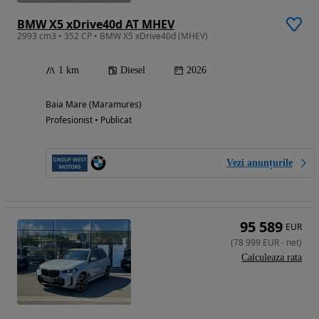
BMW X5 xDrive40d AT MHEV
2993 cm3 • 352 CP • BMW X5 xDrive40d (MHEV)
1 km
Diesel
2026
Baia Mare (Maramures)
Profesionist • Publicat
Vezi anunțurile
95 589
EUR
(
78 999
EUR
-
net
)
Calculeaza rata