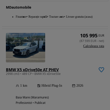
MDautomobile
Finantare
Reparație rapidă
Tractare auto
Livrare gratuita (acasa)
105 995
EUR
(
87 599
EUR
-
net
)
Calculeaza rata
BMW X5 xDrive50e AT PHEV
2998 cm3 • 489 CP • BMW X5 xDrive50e
1 km
Hibrid Plug-In
2026
Baia Mare (Maramures)
Profesionist • Publicat