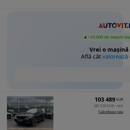
~10.000 de mașini ev
Vrei o mașină
Află cât
valorează
103 489
EUR
(
85 528
EUR
-
net
)
Calculeaza rata