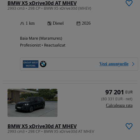
BMW X5 xDrive30d AT MHEV
2993 cm3 • 298 CP • BMW X5 xDrive30d (MHEV)
1 km
Diesel
2026
Baia Mare (Maramures)
Profesionist • Reactualizat
Vezi anunțurile
97 201
EUR
(
80 331
EUR
-
net
)
Calculeaza rata
BMW X5 xDrive30d AT MHEV
2993 cm3 • 298 CP • BMW X5 xDrive30d AT MHEV