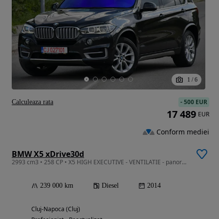
1
/
6
-
500 EUR
Calculeaza rata
17 489
EUR
Conform mediei
BMW X5 xDrive30d
2993 cm3 • 258 CP • X5 HIGH EXECUTIVE - VENTILATIE - panoramic - jante 19 - x drive- euro6
239 000 km
Diesel
2014
Cluj-Napoca (Cluj)