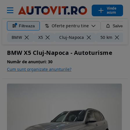
Vinde
acum
Oferte pentru tine
Filtreaza
Salveaza
Șt
BMW
X5
Cluj-Napoca
50 km
BMW X5 Cluj-Napoca - Autoturisme
Număr de anunțuri:
30
Cum sunt organizate anunturile?