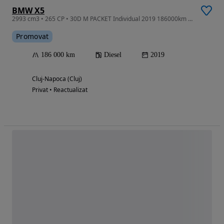
BMW X5
2993 cm3 • 265 CP • 30D M PACKET Individual 2019 186000km Harman 360 Distronic Pano
Promovat
186 000 km
Diesel
2019
Cluj-Napoca (Cluj)
Privat • Reactualizat