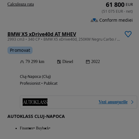
61 800
Calculeaza rata
EUR
(
51 075
EUR
-
net
)
Conform mediei
BMW X5 xDrive40d AT MHEV
2993 cm3 • 340 CP • BMW X5 xDrive40d, 250KW Negru Carbo / import / prima inmatriculare
Promovat
79 299 km
Diesel
2022
Cluj-Napoca (Cluj)
Profesionist • Publicat
Vezi anunțurile
AUTOKLASS CLUJ-NAPOCA
Finantare
Buyback