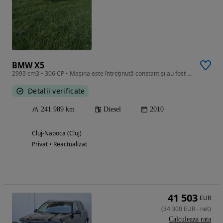
BMW X5
2993 cm3 • 306 CP • Mașina este întreținută constant și au fost făcute investiții reale re
Detalii verificate
241 989 km
Diesel
2010
Cluj-Napoca (Cluj)
Privat • Reactualizat
41 503
EUR
(
34 300
EUR
-
net
)
Calculeaza rata