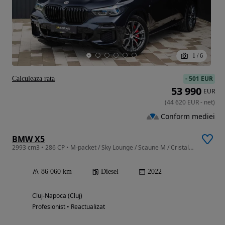
1
/
6
-
501 EUR
Calculeaza rata
53 990
EUR
(
44 620
EUR
-
net
)
Conform mediei
BMW X5
2993 cm3 • 286 CP • M-packet / Sky Lounge / Scaune M / Cristal / Laser / Ventilatie
86 060 km
Diesel
2022
Cluj-Napoca (Cluj)
Profesionist • Reactualizat