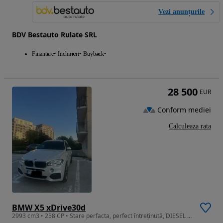
Vezi anunțurile
BDV Bestauto Rulate SRL
Finantare
Inchirieri
Buyback
28 500
EUR
Conform mediei
Calculeaza rata
BMW X5 xDrive30d
2993 cm3 • 258 CP • Stare perfacta, perfect întreținută, DIESEL 258 cp (o singura turbina)