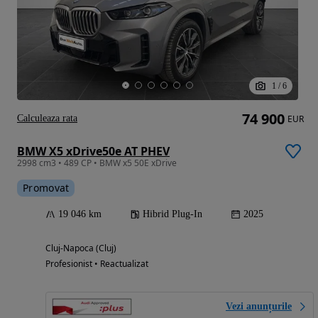
1
/
6
74 900
Calculeaza rata
EUR
BMW X5 xDrive50e AT PHEV
2998 cm3 • 489 CP • BMW x5 50E xDrive
Promovat
19 046 km
Hibrid Plug-In
2025
Cluj-Napoca (Cluj)
Profesionist • Reactualizat
Vezi anunțurile