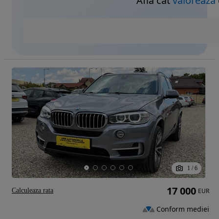
Află cât
valorează
1
/
6
17 000
Calculeaza rata
EUR
Conform mediei