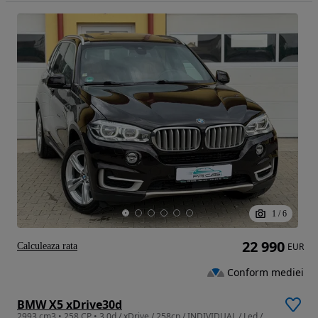
1
/
6
22 990
Calculeaza rata
EUR
Conform mediei
BMW X5 xDrive30d
2993 cm3 • 258 CP • 3.0d / xDrive / 258cp / INDIVIDUAL / Led / Pano / Incalzire auxiliara