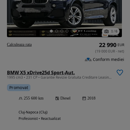
1
/
6
22 990
Calculeaza rata
EUR
(
19 000
EUR
-
net
)
Conform mediei
BMW X5 xDrive25d Sport-Aut.
1995 cm3 • 231 CP • Garantie Revizie Gratuita Creditare Leasing Rate Fixe M Pachet 4x4
Promovat
255 600 km
Diesel
2018
Cluj-Napoca (Cluj)
Profesionist • Reactualizat