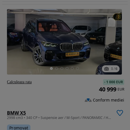
1
/
6
-
1 000 EUR
Calculeaza rata
40 999
EUR
Conform mediei
BMW X5
2998 cm3 • 340 CP • Suspensie aer / M-Sport / PANORAMIC / Harman / Softclose
Promovat