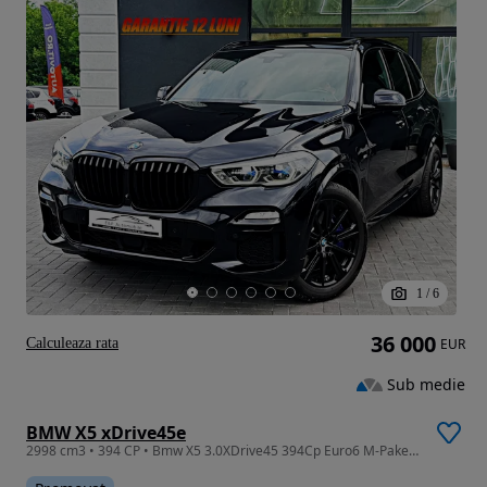
1
/
6
36 000
Calculeaza rata
EUR
Sub medie
BMW X5 xDrive45e
2998 cm3 • 394 CP • Bmw X5 3.0XDrive45 394Cp Euro6 M-Paket Hybrid