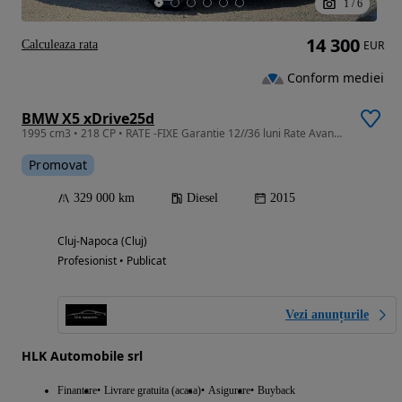
1
/
6
14 300
Calculeaza rata
EUR
Conform mediei
BMW X5 xDrive25d
1995 cm3 • 218 CP • RATE -FIXE Garantie 12//36 luni Rate Avans 0 Leasing
Promovat
329 000 km
Diesel
2015
Cluj-Napoca (Cluj)
Profesionist • Publicat
Vezi anunțurile
HLK Automobile srl
Finantare
Livrare gratuita (acasa)
Asigurare
Buyback