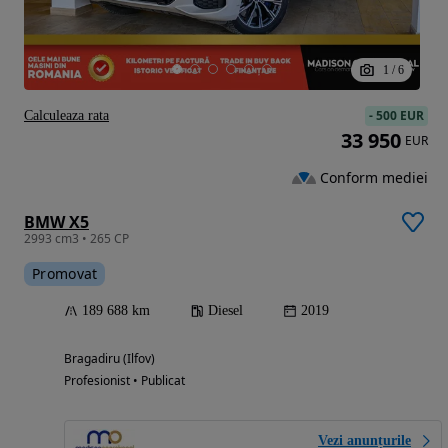
1
/
6
-
500 EUR
Calculeaza rata
33 950
EUR
Conform mediei
BMW X5
2993 cm3 • 265 CP
Promovat
189 688 km
Diesel
2019
Bragadiru (Ilfov)
Profesionist • Publicat
Vezi anunțurile