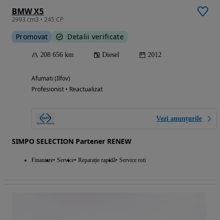
BMW X5
2993 cm3 • 245 CP
Promovat
Detalii verificate
208 656 km
Diesel
2012
Afumati (Ilfov)
Profesionist • Reactualizat
Vezi anunțurile
SIMPO SELECTION Partener RENEW
Finantare
Service
Reparație rapidă
Service roti