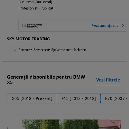
Bucuresti (Bucuresti)
Profesionist • Publicat
Vezi anunțurile
SKY MOTOR TRADING
Finantare
Service roti
Spalatorie auto
Inchirieri
Generații disponibile pentru BMW
Vezi filtrele
X5
G05 [2018 - Prezent]
F15 [2013 - 2018]
E70 [2007 -