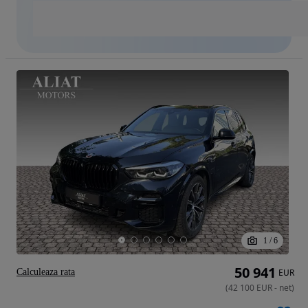
1
/
6
50 941
Calculeaza rata
EUR
(
42 100
EUR
-
net
)