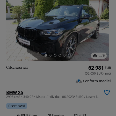
1
/
6
62 981
Calculeaza rata
EUR
(
52 050
EUR
-
net
)
Conform mediei
BMW X5
2998 cm3 • 340 CP • Msport Individual 06.2023/ SoftCl/ Laser/ Ivory Vent/ 4Clim/ Pano/ HUD
Promovat
89 800 km
Benzina
2023