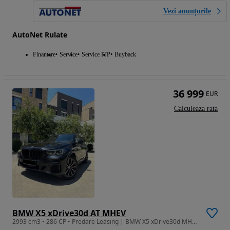
Vezi anunțurile
AutoNet Rulate
Finantare
Service
Service ITP
Buyback
36 999
EUR
Calculeaza rata
BMW X5 xDrive30d AT MHEV
2993 cm3 • 286 CP • Predare Leasing | BMW X5 xDrive30d MHEV M Sport | 2022 | 286 CP