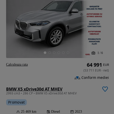
1
/
6
64 991
Calculeaza rata
EUR
(
53 711
EUR
-
net
)
Conform mediei
BMW X5 xDrive30d AT MHEV
2993 cm3 • 286 CP • BMW X5 xDrive30d AT MHEV
Promovat
25 469 km
Diesel
2023