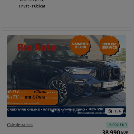
Privat • Publicat
1
/
6
-
6 002 EUR
Calculeaza rata
38 990
EUR