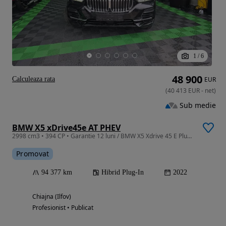
1
/
6
48 900
Calculeaza rata
EUR
(
40 413
EUR
-
net
)
Sub medie
BMW X5 xDrive45e AT PHEV
2998 cm3 • 394 CP • Garantie 12 luni / BMW X5 Xdrive 45 E Plug-In Hybrid
Promovat
94 377 km
Hibrid Plug-In
2022
Chiajna (Ilfov)
Profesionist • Publicat