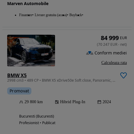
Marven Automobile
Finantare
Livrare gratuita (acasa)
Buyback
84 999
EUR
(
70 247
EUR
-
net
)
Conform mediei
Calculeaza rata
BMW X5
2998 cm3 • 489 CP • BMW X5 xDrive50e Soft close, Panoramic, Camere 360, Carbon, Masaj
Promovat
29 800 km
Hibrid Plug-In
2024
Bucuresti (Bucuresti)
Profesionist • Publicat