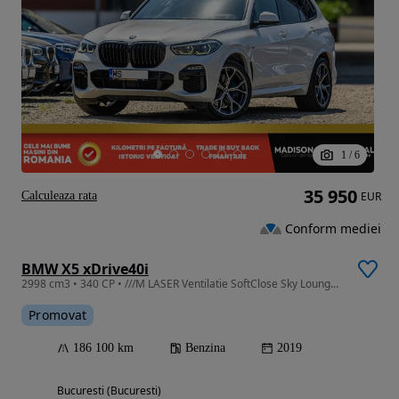
1
/
6
35 950
Calculeaza rata
EUR
Conform mediei
BMW X5 xDrive40i
2998 cm3 • 340 CP • ///M LASER Ventilatie SoftClose Sky Lounge PerneAer Gestures Kristal
Promovat
186 100 km
Benzina
2019
Bucuresti (Bucuresti)