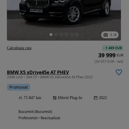
1
/
6
-
1 489 EUR
Calculeaza rata
39 999
EUR
(
33 057
EUR
-
net
)
BMW X5 xDrive45e AT PHEV
2998 cm3 • 394 CP • BMW X5 Xdrive45e At Phev 2022
Promovat
75 847 km
Hibrid Plug-In
2022
Bucuresti (Bucuresti)
Profesionist • Reactualizat