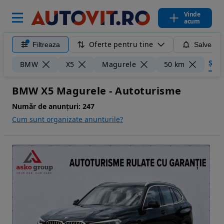
Vinde
acum
Oferte pentru tine
Filtreaza
Salveaza
Șterg
BMW
X5
Magurele
50 km
BMW X5 Magurele - Autoturisme
Număr de anunțuri:
247
Cum sunt organizate anunturile?