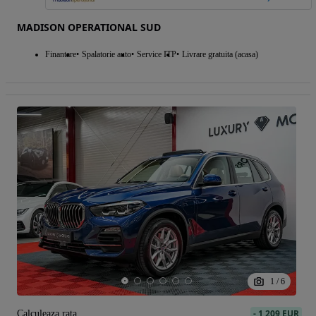
MADISON OPERATIONAL SUD
Finantare
Spalatorie auto
Service ITP
Livrare gratuita (acasa)
1
/
6
-
1 209 EUR
Calculeaza rata