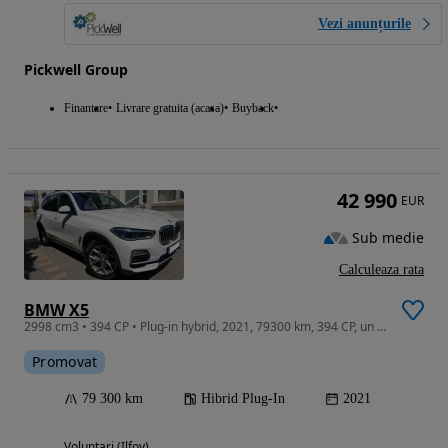
Vezi anunțurile
Pickwell Group
Finantare
Livrare gratuita (acasa)
Buyback
42 990
EUR
Sub medie
Calculeaza rata
BMW X5
2998 cm3 • 394 CP • Plug-in hybrid, 2021, 79300 km, 394 CP, un proprietar, autonomie 87 km
Promovat
79 300 km
Hibrid Plug-In
2021
Voluntari (Ilfov)