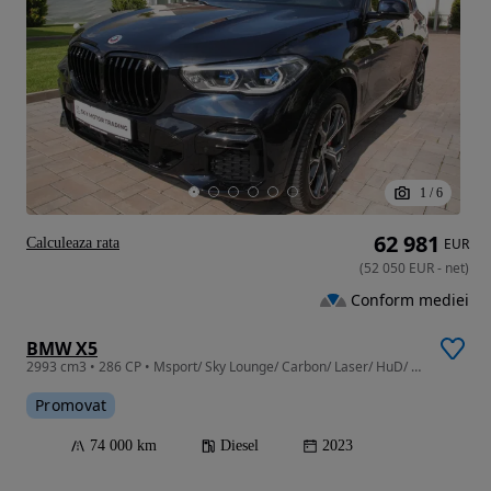
1
/
6
62 981
Calculeaza rata
EUR
(
52 050
EUR
-
net
)
Conform mediei
BMW X5
2993 cm3 • 286 CP • Msport/ Sky Lounge/ Carbon/ Laser/ HuD/ HK/ Clima 4x/ BSI+BRI/ TVA Ded
Promovat
74 000 km
Diesel
2023