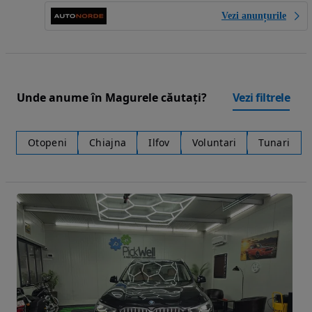
Vezi anunțurile
Unde anume în Magurele căutați?
Vezi filtrele
Otopeni
Chiajna
Ilfov
Voluntari
Tunari