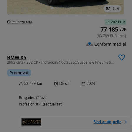
1
/
6
-
1 207 EUR
Calculeaza rata
77 185
EUR
(
63 789
EUR
-
net
)
Conform mediei
BMW X5
2993 cm3 • 352 CP • Individual/4.0d 352cp/Suspensie Pneumatica/Punte Viratoare/TVA/Leasing
Promovat
52 479 km
Diesel
2024
Bragadiru (Ilfov)
Profesionist • Reactualizat
Vezi anunțurile