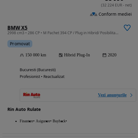
(
32 224
EUR
-
net
)
Conform mediei
BMW X5
2998 cm3 • 286 CP • M Pachet 394 CP / Plug in Hibrid/ Posibilitate vanzare si Leasing TVA
Promovat
150 000 km
Hibrid Plug-In
2020
Bucuresti (Bucuresti)
Profesionist • Reactualizat
Vezi anunțurile
Rin Auto Rulate
Finantare
Asigurare
Buyback