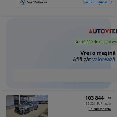
Vezi anunțurile
~10.000 de mașini ev
Vrei o mașină
Află cât
valorează
103 844
EUR
(
85 821
EUR
-
net
)
Calculeaza rata