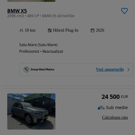
BMW X5
2998 cm3 • 489 CP • BMW X5 xDrive50e
10 km
Hibrid Plug-In
2026
Satu Mare (Satu Mare)
Profesionist • Reactualizat
Vezi anunțurile
24 500
EUR
Sub medie
Calculeaza rata