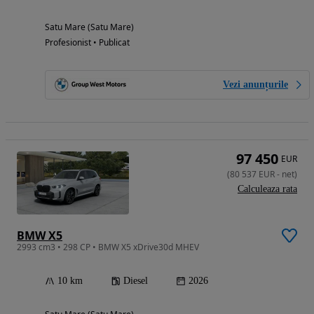
Satu Mare (Satu Mare)
Profesionist • Publicat
Vezi anunțurile
97 450
EUR
(
80 537
EUR
-
net
)
Calculeaza rata
BMW X5
2993 cm3 • 298 CP • BMW X5 xDrive30d MHEV
10 km
Diesel
2026