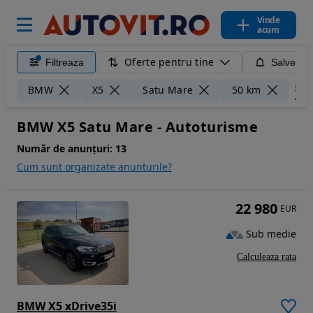
Vinde
acum
Oferte pentru tine
Filtreaza
Salveaza
Șter
BMW
X5
Satu Mare
50 km
BMW X5 Satu Mare - Autoturisme
Număr de anunțuri:
13
Cum sunt organizate anunturile?
22 980
EUR
Sub medie
Calculeaza rata
BMW X5 xDrive35i