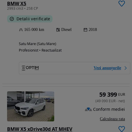
BMW X5
2993 cm3 • 258 CP
Detalii verificate
165 000 km
Diesel
2018
Satu Mare (Satu Mare)
Profesionist • Reactualizat
Vezi anunțurile
59 399
EUR
(
49 090
EUR
-
net
)
Conform mediei
Calculeaza rata
BMW X5 xDrive30d AT MHEV