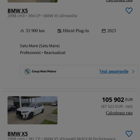
BMW X5
2998 cm3 • 394 CP • BMW X5 xDrive45e
33 900 km
Hibrid Plug-In
2023
Satu Mare (Satu Mare)
Profesionist • Reactualizat
Vezi anunțurile
105 902
EUR
(
87 522
EUR
-
net
)
Calculeaza rata
BMW X5
2998 cm3 • 381 CP • BMW X5 xDrive40i MHEV M Performance