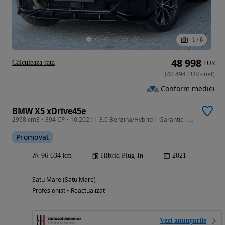
1
/
6
48 998
Calculeaza rata
EUR
(
40 494
EUR
-
net
)
Conform mediei
BMW X5 xDrive45e
2998 cm3 • 394 CP • 10.2021 | 3.0 Benzina/Hybrid | Garantie | Finantare | Istoric BMW |
Promovat
96 634 km
Hibrid Plug-In
2021
Satu Mare (Satu Mare)
Profesionist • Reactualizat
Vezi anunțurile