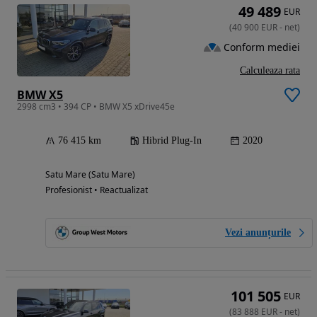
49 489
EUR
(
40 900
EUR
-
net
)
Conform mediei
Calculeaza rata
BMW X5
2998 cm3 • 394 CP • BMW X5 xDrive45e
76 415 km
Hibrid Plug-In
2020
Satu Mare (Satu Mare)
Profesionist • Reactualizat
Vezi anunțurile
101 505
EUR
(
83 888
EUR
-
net
)