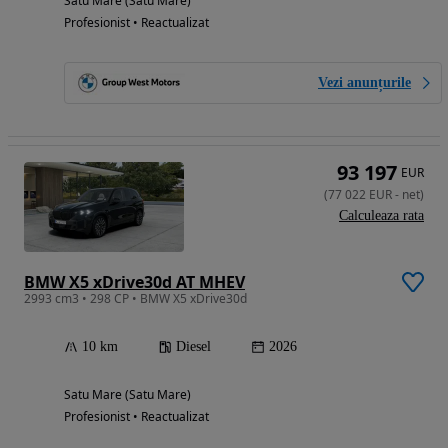
Satu Mare (Satu Mare)
Profesionist • Reactualizat
Vezi anunțurile
93 197
EUR
(
77 022
EUR
-
net
)
Calculeaza rata
BMW X5 xDrive30d AT MHEV
2993 cm3 • 298 CP • BMW X5 xDrive30d
10 km
Diesel
2026
Satu Mare (Satu Mare)
Profesionist • Reactualizat