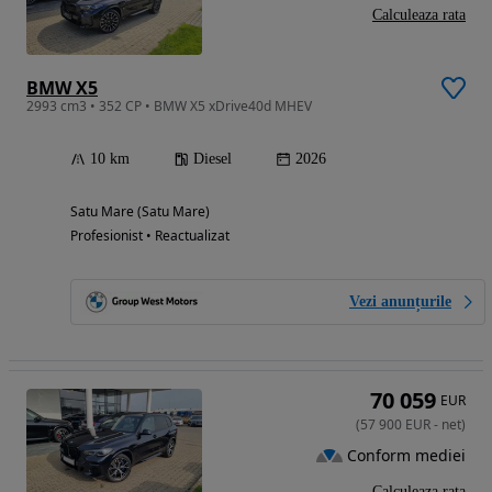
Calculeaza rata
BMW X5
2993 cm3 • 352 CP • BMW X5 xDrive40d MHEV
10 km
Diesel
2026
Satu Mare (Satu Mare)
Profesionist • Reactualizat
Vezi anunțurile
70 059
EUR
(
57 900
EUR
-
net
)
Conform mediei
Calculeaza rata